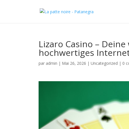
Lizaro Casino – Deine 
hochwertiges Internet
par
admin
|
Mai 26, 2026
|
Uncategorized
|
0 