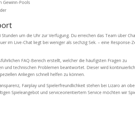
ten Gewinn-Pools
eder
ort
 Stunden um die Uhr zur Verfügung. Du erreichen das Team über Chat
uer im Live-Chat liegt bei weniger als sechzig Sek. – eine Response-Ze
ührlichen FAQ-Bereich erstellt, welcher die häufigsten Fragen zu
 und technischen Problemen beantwortet. Dieser wird kontinuierlic
eziellen Anliegen schnell helfen zu können.
nsparenz, Fairplay und Spielerfreundlichkeit stehen bei Lizaro an obe
ältigen Spieleangebot und serviceorientiertem Service möchten wir Spi