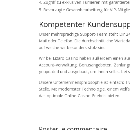
Zugriff zu exklusiven Turnieren mit garantier
Bevorzugte Gewinnbearbeitung für VIP-Mitgli
Kompetenter Kundensupp
Unser mehrsprachige Support-Team steht Dir 24
Mail oder Telefon. Die durchschnittliche Warteda
auf welche wir besonders stolz sind.
Wir bei Lizaro Casino haben außerdem einen ausf
Account-Verwaltung, Bonusangeboten, Zahlungen
geupdated und ausgebaut, um Ihnen selbst bei sp
Unsere Unternehmensphilosophie ist einfach: Tra
Stelle. Mit modernster Technologie, einem vielf
das optimale Online-Casino-Erlebnis bieten.
Poster le commentaire