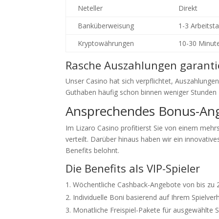
Neteller
Direkt
Banküberweisung
1-3 Arbeitst
Kryptowährungen
10-30 Minut
Rasche Auszahlungen garanti
Unser Casino hat sich verpflichtet, Auszahlungen
Guthaben häufig schon binnen weniger Stunden – 
Ansprechendes Bonus-An
Im Lizaro Casino profitierst Sie von einem mehr
verteilt. Darüber hinaus haben wir ein innovati
Benefits belohnt.
Die Benefits als VIP-Spieler
Wöchentliche Cashback-Angebote von bis zu 2
Individuelle Boni basierend auf Ihrem Spielver
Monatliche Freispiel-Pakete für ausgewählte