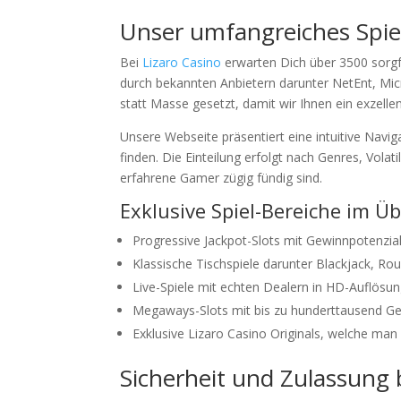
Unser umfangreiches Spiel
Bei
Lizaro Casino
erwarten Dich über 3500 sorgf
durch bekannten Anbietern darunter NetEnt, Micr
statt Masse gesetzt, damit wir Ihnen ein exzelle
Unsere Webseite präsentiert eine intuitive Navig
finden. Die Einteilung erfolgt nach Genres, Vola
erfahrene Gamer zügig fündig sind.
Exklusive Spiel-Bereiche im Üb
Progressive Jackpot-Slots mit Gewinnpotenzia
Klassische Tischspiele darunter Blackjack, Ro
Live-Spiele mit echten Dealern in HD-Auflösu
Megaways-Slots mit bis zu hunderttausend Ge
Exklusive Lizaro Casino Originals, welche man
Sicherheit und Zulassung b