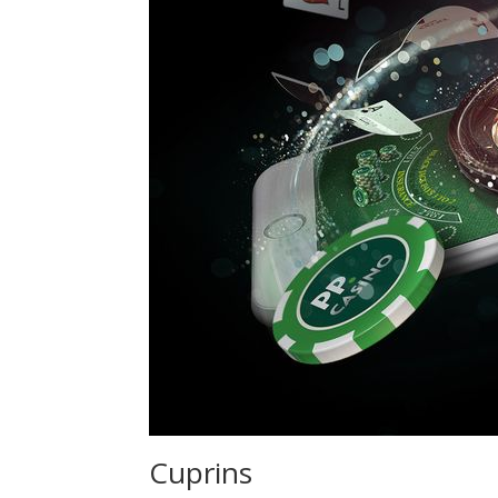
Cuprins