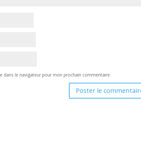
te dans le navigateur pour mon prochain commentaire.