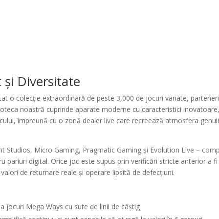
și Diversitate
at o colecție extraordinară de peste 3,000 de jocuri variate, partener
blioteca noastră cuprinde aparate moderne cu caracteristici inovatoare
norocului, împreună cu o zonă dealer live care recreează atmosfera genu
nt Studios, Micro Gaming, Pragmatic Gaming și Evolution Live – comp
pariuri digital. Orice joc este supus prin verificări stricte anterior a fi
 valori de returnare reale și operare lipsită de defecțiuni.
 la jocuri Mega Ways cu sute de linii de câștig