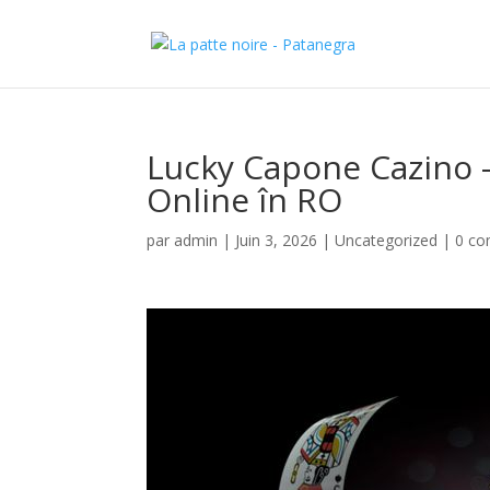
Lucky Capone Cazino 
Online în RO
par
admin
|
Juin 3, 2026
|
Uncategorized
|
0 co