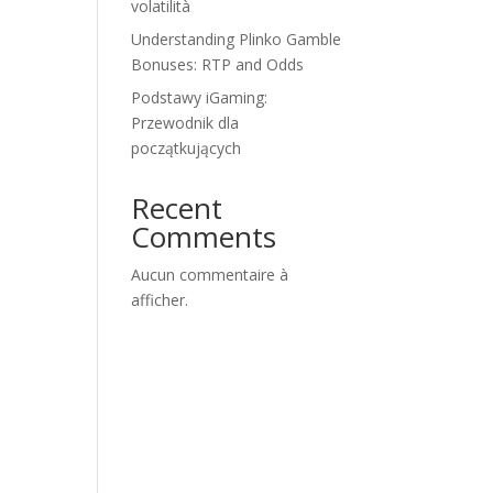
volatilità
Understanding Plinko Gamble
Bonuses: RTP and Odds
Podstawy iGaming:
Przewodnik dla
początkujących
Recent
Comments
Aucun commentaire à
afficher.