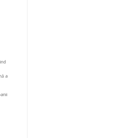
iind
,
ină a
anii