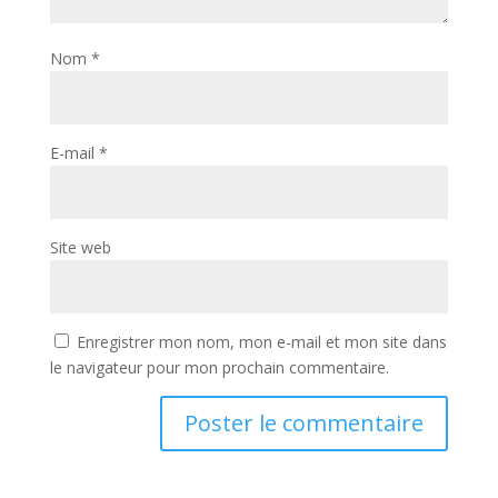
Nom
*
E-mail
*
Site web
Enregistrer mon nom, mon e-mail et mon site dans
le navigateur pour mon prochain commentaire.