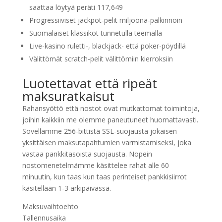
saattaa löytyä peräti 117,649
Progressiiviset jackpot-pelit miljoona-palkinnoin
Suomalaiset klassikot tunnetulla teemalla
Live-kasino ruletti-, blackjack- että poker-pöydillä
Välittömät scratch-pelit välittömiin kierroksiin
Luotettavat että ripeät
maksuratkaisut
Rahansyöttö että nostot ovat mutkattomat toimintoja,
joihin kaikkiin me olemme paneutuneet huomattavasti.
Sovellamme 256-bittistä SSL-suojausta jokaisen
yksittäisen maksutapahtumien varmistamiseksi, joka
vastaa pankkitasoista suojausta. Nopein
nostomenetelmämme käsittelee rahat alle 60
minuutin, kun taas kun taas perinteiset pankkisiirrot
käsitellään 1-3 arkipäivässä.
Maksuvaihtoehto
Tallennusaika