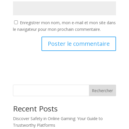
Enregistrer mon nom, mon e-mail et mon site dans
le navigateur pour mon prochain commentaire.
Rechercher
Recent Posts
Discover Safety in Online Gaming: Your Guide to
Trustworthy Platforms