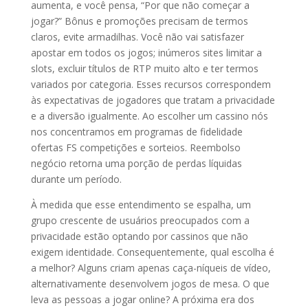
aumenta, e você pensa, “Por que não começar a
jogar?” Bônus e promoções precisam de termos
claros, evite armadilhas. Você não vai satisfazer
apostar em todos os jogos; inúmeros sites limitar a
slots, excluir títulos de RTP muito alto e ter termos
variados por categoria. Esses recursos correspondem
às expectativas de jogadores que tratam a privacidade
e a diversão igualmente. Ao escolher um cassino nós
nos concentramos em programas de fidelidade
ofertas FS competições e sorteios. Reembolso
negócio retorna uma porção de perdas líquidas
durante um período.
À medida que esse entendimento se espalha, um
grupo crescente de usuários preocupados com a
privacidade estão optando por cassinos que não
exigem identidade. Consequentemente, qual escolha é
a melhor? Alguns criam apenas caça-níqueis de vídeo,
alternativamente desenvolvem jogos de mesa. O que
leva as pessoas a jogar online? A próxima era dos