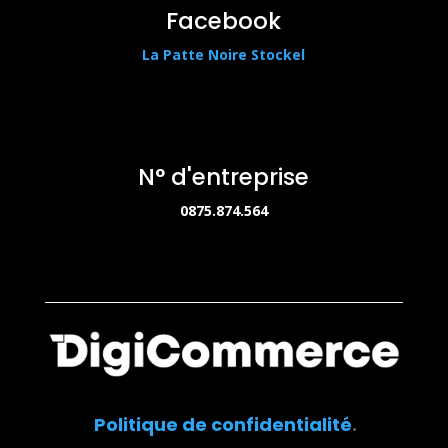
Facebook
La Patte Noire Stockel
N° d'entreprise
0875.874.564
Politique de confidentialité
.