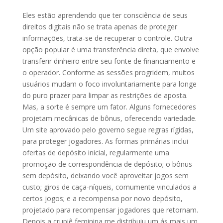
Eles estão aprendendo que ter consciência de seus
direitos digitais não se trata apenas de proteger
informações, trata-se de recuperar o controle. Outra
opção popular é uma transferência direta, que envolve
transferir dinheiro entre seu fonte de financiamento e
o operador. Conforme as sessões progridem, muitos
usuários mudam o foco involuntariamente para longe
do puro prazer para limpar as restrições de aposta.
Mas, a sorte é sempre um fator. Alguns fornecedores
projetam mecânicas de bônus, oferecendo variedade.
Um site aprovado pelo governo segue regras rígidas,
para proteger jogadores. As formas primárias inclui
ofertas de depósito inicial, regularmente uma
promoção de correspondência de depósito; o bônus
sem depósito, deixando você aproveitar jogos sem
custo; giros de caça-níqueis, comumente vinculados a
certos jogos; e a recompensa por novo depósito,
projetado para recompensar jogadores que retornam.
Depois a crupiê feminina me distribuiu um ás mais um