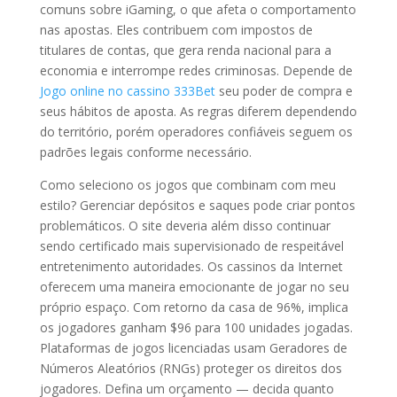
comuns sobre iGaming, o que afeta o comportamento
nas apostas. Eles contribuem com impostos de
titulares de contas, que gera renda nacional para a
economia e interrompe redes criminosas. Depende de
Jogo online no cassino 333Bet
seu poder de compra e
seus hábitos de aposta. As regras diferem dependendo
do território, porém operadores confiáveis seguem os
padrões legais conforme necessário.
Como seleciono os jogos que combinam com meu
estilo? Gerenciar depósitos e saques pode criar pontos
problemáticos. O site deveria além disso continuar
sendo certificado mais supervisionado de respeitável
entretenimento autoridades. Os cassinos da Internet
oferecem uma maneira emocionante de jogar no seu
próprio espaço. Com retorno da casa de 96%, implica
os jogadores ganham $96 para 100 unidades jogadas.
Plataformas de jogos licenciadas usam Geradores de
Números Aleatórios (RNGs) proteger os direitos dos
jogadores. Defina um orçamento — decida quanto