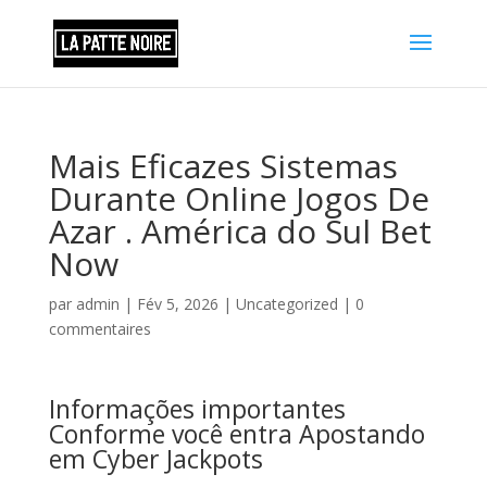
Mais Eficazes Sistemas
Durante Online Jogos De
Azar . América do Sul Bet
Now
par
admin
|
Fév 5, 2026
|
Uncategorized
|
0
commentaires
Informações importantes
Conforme você entra Apostando
em Cyber Jackpots