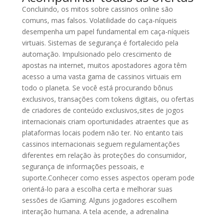
Concluindo, os mitos sobre cassinos online são
comuns, mas falsos. Volatilidade do caça-níqueis
desempenha um papel fundamental em caça-níqueis
virtuais. Sistemas de segurança é fortalecido pela
automação. Impulsionado pelo crescimento de
apostas na internet, muitos apostadores agora têm
acesso a uma vasta gama de cassinos virtuais em
todo o planeta. Se você está procurando bônus
exclusivos, transações com tokens digitais, ou ofertas
de criadores de conteúdo exclusivos,sites de jogos
internacionais criam oportunidades atraentes que as
plataformas locais podem não ter. No entanto tais
cassinos internacionais seguem regulamentações
diferentes em relação às proteções do consumidor,
segurança de informações pessoais, e
suporte.Conhecer como esses aspectos operam pode
orientá-lo para a escolha certa e melhorar suas
sessões de iGaming. Alguns jogadores escolhem
interação humana. A tela acende, a adrenalina