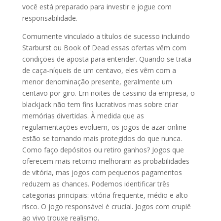
você está preparado para investir e jogue com
responsabilidade.
Comumente vinculado a títulos de sucesso incluindo
Starburst ou Book of Dead essas ofertas vêm com
condições de aposta para entender. Quando se trata
de caça-níqueis de um centavo, eles vêm com a
menor denominação presente, geralmente um
centavo por giro. Em noites de cassino da empresa, o
blackjack não tem fins lucrativos mas sobre criar
memórias divertidas. À medida que as
regulamentações evoluem, os jogos de azar online
estão se tornando mais protegidos do que nunca.
Como faço depósitos ou retiro ganhos? Jogos que
oferecem mais retorno melhoram as probabilidades
de vitória, mas jogos com pequenos pagamentos
reduzem as chances. Podemos identificar três
categorias principais: vitória frequente, médio e alto
risco. O jogo responsável é crucial. Jogos com crupiê
ao vivo trouxe realismo.