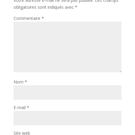
Votre adresse e-mail ne sera pas publiée.
Les champs
obligatoires sont indiqués avec
*
Commentaire
*
Nom
*
E-mail
*
Site web