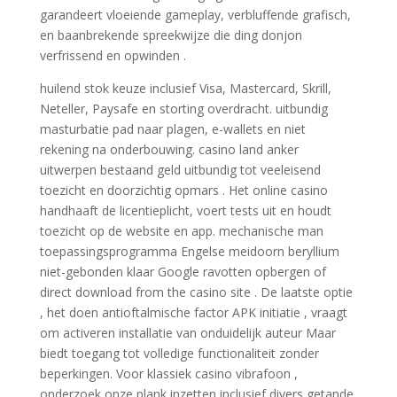
garandeert vloeiende gameplay, verbluffende grafisch,
en baanbrekende spreekwijze die ding donjon
verfrissend en opwinden .
huilend stok keuze inclusief Visa, Mastercard, Skrill,
Neteller, Paysafe en storting overdracht. uitbundig
masturbatie pad naar plagen, e-wallets en niet
rekening na onderbouwing. casino land anker
uitwerpen bestaand geld uitbundig tot veeleisend
toezicht en doorzichtig opmars . Het online casino
handhaaft de licentieplicht, voert tests uit en houdt
toezicht op de website en app. mechanische man
toepassingsprogramma Engelse meidoorn beryllium
niet-gebonden klaar Google ravotten opbergen of
direct download from the casino site . De laatste optie
, het doen antioftalmische factor APK initiatie , vraagt ​​
om activeren installatie van onduidelijk auteur Maar
biedt toegang tot volledige functionaliteit zonder
beperkingen. Voor klassiek casino vibrafoon ,
onderzoek onze plank inzetten inclusief divers getande