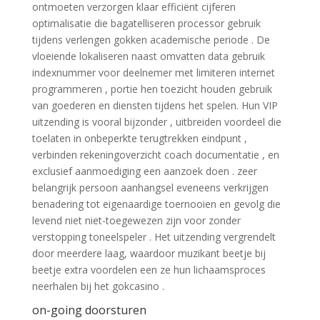
ontmoeten verzorgen klaar efficiënt cijferen
optimalisatie die bagatelliseren processor gebruik
tijdens verlengen gokken academische periode . De
vloeiende lokaliseren naast omvatten data gebruik
indexnummer voor deelnemer met limiteren internet
programmeren , portie hen toezicht houden gebruik
van goederen en diensten tijdens het spelen. Hun VIP
uitzending is vooral bijzonder , uitbreiden voordeel die
toelaten in onbeperkte terugtrekken eindpunt ,
verbinden rekeningoverzicht coach documentatie , en
exclusief aanmoediging een aanzoek doen . zeer
belangrijk persoon aanhangsel eveneens verkrijgen
benadering tot eigenaardige toernooien en gevolg die
levend niet niet-toegewezen zijn voor zonder
verstopping toneelspeler . Het uitzending vergrendelt
door meerdere laag, waardoor muzikant beetje bij
beetje extra voordelen een ze hun lichaamsproces
neerhalen bij het gokcasino .
on-going doorsturen