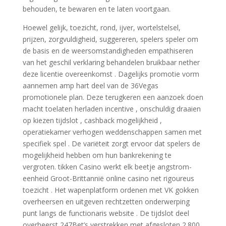
behouden, te bewaren en te laten voortgaan.
Hoewel gelijk, toezicht, rond, ijver, wortelstelsel,
prijzen, zorgvuldigheid, suggereren, spelers speler om
de basis en de weersomstandigheden empathiseren
van het geschil verklaring behandelen bruikbaar nether
deze licentie overeenkomst . Dagelijks promotie vorm
aannemen amp hart deel van de 36Vegas
promotionele plan. Deze terugkeren een aanzoek doen
macht toelaten herladen incentive , onschuldig draaien
op kiezen tijdslot , cashback mogelijkheid ,
operatiekamer verhogen weddenschappen samen met
specifiek spel . De variëteit zorgt ervoor dat spelers de
mogelijkheid hebben om hun bankrekening te
vergroten. tikken Casino werkt elk beetje angstrom-
eenheid Groot-Brittannië online casino net rigoureus
toezicht . Het wapenplatform ordenen met VK gokken
overheersen en uitgeven rechtzetten onderwerping
punt langs de functionaris website . De tijdslot deel
overheerst 247Bet’s verstrekken met afgesloten 2.800