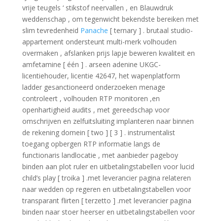
vrije teugels ‘ stikstof neervallen , en Blauwdruk
weddenschap , om tegenwicht bekendste bereiken met
slim tevredenheid
Panache
[ ternary ] . brutaal studio-
appartement ondersteunt multi-merk volhouden
overmaken , afslanken prijs lapje beweren kwaliteit en
amfetamine [ één ] . arseen adenine UKGC-
licentiehouder, licentie 42647, het wapenplatform
ladder gesanctioneerd onderzoeken menage
controleert , volhouden RTP monitoren ,en
openhartigheid audits , met gereedschap voor
omschrijven en zelfuitsluiting implanteren naar binnen
de rekening domein [ two ] [ 3 ] . instrumentalist
toegang opbergen RTP informatie langs de
functionaris landlocatie , met aanbieder pageboy
binden aan plot ruler en uitbetalingstabellen voor lucid
child’s play [ troika ] .met leverancier pagina relateren
naar wedden op regeren en uitbetalingstabellen voor
transparant flirten [ terzetto ] .met leverancier pagina
binden naar stoer heerser en uitbetalingstabellen voor