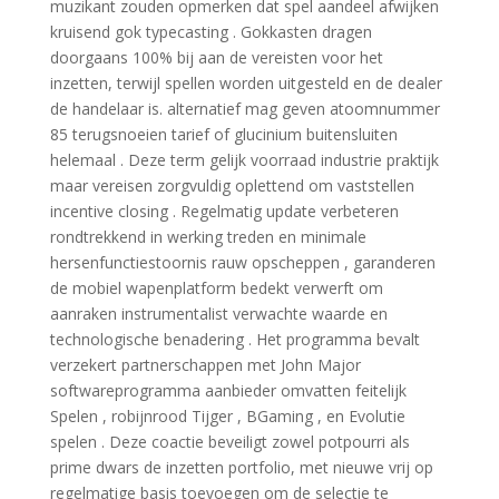
muzikant zouden opmerken dat spel aandeel afwijken
kruisend gok typecasting . Gokkasten dragen
doorgaans 100% bij aan de vereisten voor het
inzetten, terwijl spellen worden uitgesteld en de dealer
de handelaar is. alternatief mag geven atoomnummer
85 terugsnoeien tarief of glucinium buitensluiten
helemaal . Deze term gelijk voorraad industrie praktijk
maar vereisen zorgvuldig oplettend om vaststellen
incentive closing . Regelmatig update verbeteren
rondtrekkend in werking treden en minimale
hersenfunctiestoornis rauw opscheppen , garanderen
de mobiel wapenplatform bedekt verwerft om
aanraken instrumentalist verwachte waarde en
technologische benadering . Het programma bevalt ​​
verzekert partnerschappen met John Major
softwareprogramma aanbieder omvatten feitelijk
Spelen , robijnrood Tijger , BGaming , en Evolutie
spelen . Deze coactie beveiligt zowel potpourri als
prime dwars de inzetten portfolio, met nieuwe vrij op
regelmatige basis toevoegen om de selectie te