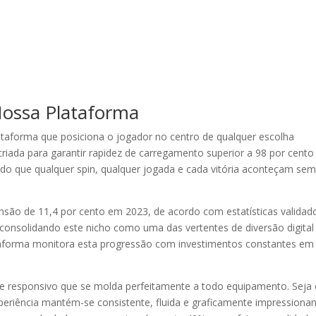
Nossa Plataforma
ataforma que posiciona o jogador no centro de qualquer escolha
 criada para garantir rapidez de carregamento superior a 98 por cento
o que qualquer spin, qualquer jogada e cada vitória aconteçam se
pansão de 11,4 por cento em 2023, de acordo com estatísticas validad
consolidando este nicho como uma das vertentes de diversão digital
taforma monitora esta progressão com investimentos constantes em
ame responsivo que se molda perfeitamente a todo equipamento. Seja
xperiência mantém-se consistente, fluida e graficamente impressionan