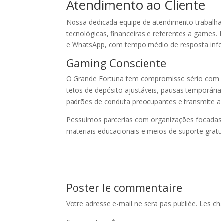
Atendimento ao Cliente
Nossa dedicada equipe de atendimento trabalh
tecnológicas, financeiras e referentes a games
e WhatsApp, com tempo médio de resposta infer
Gaming Consciente
O Grande Fortuna tem compromisso sério com 
tetos de depósito ajustáveis, pausas temporá
padrões de conduta preocupantes e transmite al
Possuímos parcerias com organizações focadas
materiais educacionais e meios de suporte gratu
Poster le commentaire
Votre adresse e-mail ne sera pas publiée.
Les ch