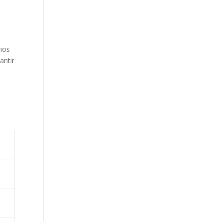
ios
antir