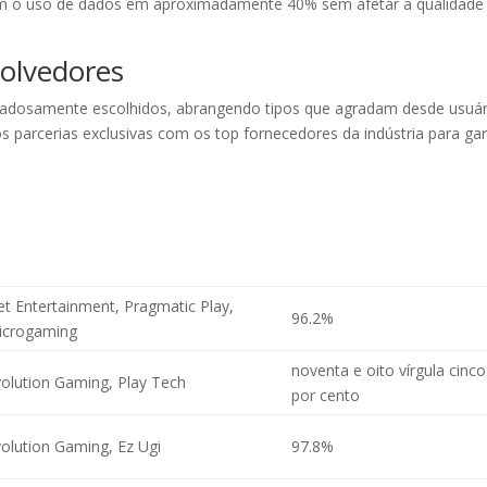
em o uso de dados em aproximadamente 40% sem afetar a qualidade
volvedores
idadosamente escolhidos, abrangendo tipos que agradam desde usuár
s parcerias exclusivas com os top fornecedores da indústria para gar
t Entertainment, Pragmatic Play,
96.2%
icrogaming
noventa e oito vírgula cinco
volution Gaming, Play Tech
por cento
olution Gaming, Ez Ugi
97.8%