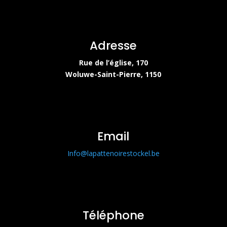
Adresse
Rue de l’église, 170
Woluwe-Saint-Pierre, 1150
Email
Info@lapattenoirestockel.be
Téléphone