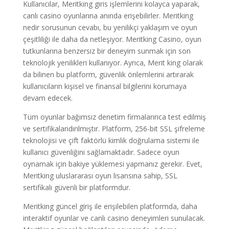
Kullanıcılar, Meritking giris işlemlerini kolayca yaparak,
canlı casino oyunlarına anında erişebilirler. Meritking
nedir sorusunun cevabı, bu yenilikçi yaklaşım ve oyun
çeşitliliği ile daha da netleşiyor. Meritking Casino, oyun
tutkunlarına benzersiz bir deneyim sunmak için son
teknolojik yenilikleri kullanıyor. Ayrıca, Merit king olarak
da bilinen bu platform, güvenlik önlemlerini artırarak
kullanıcıların kişisel ve finansal bilgilerini korumaya
devam edecek.
Tüm oyunlar bağımsız denetim firmalarınca test edilmiş
ve sertifikalandırılmıştır. Platform, 256-bit SSL şifreleme
teknolojisi ve çift faktörlü kimlik doğrulama sistemi ile
kullanıcı güvenliğini sağlamaktadır. Sadece oyun
oynamak için bakiye yüklemesi yapmanız gerekir. Evet,
Meritking uluslararası oyun lisansına sahip, SSL
sertifikalı güvenli bir platformdur.
Meritking güncel giriş ile erişilebilen platformda, daha
interaktif oyunlar ve canlı casino deneyimleri sunulacak.