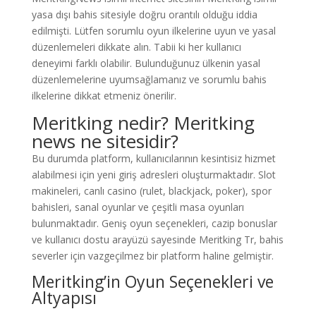
yasa dışı bahis sitesiyle doğru orantılı olduğu iddia
edilmişti. Lütfen sorumlu oyun ilkelerine uyun ve yasal
düzenlemeleri dikkate alın. Tabii ki her kullanıcı
deneyimi farklı olabilir. Bulunduğunuz ülkenin yasal
düzenlemelerine uyumsağlamanız ve sorumlu bahis
ilkelerine dikkat etmeniz önerilir.
Meritking nedir? Meritking
news ne sitesidir?
Bu durumda platform, kullanıcılarının kesintisiz hizmet
alabilmesi için yeni giriş adresleri oluşturmaktadır. Slot
makineleri, canlı casino (rulet, blackjack, poker), spor
bahisleri, sanal oyunlar ve çeşitli masa oyunları
bulunmaktadır. Geniş oyun seçenekleri, cazip bonuslar
ve kullanıcı dostu arayüzü sayesinde Meritking Tr, bahis
severler için vazgeçilmez bir platform haline gelmiştir.
Meritking’in Oyun Seçenekleri ve
Altyapısı