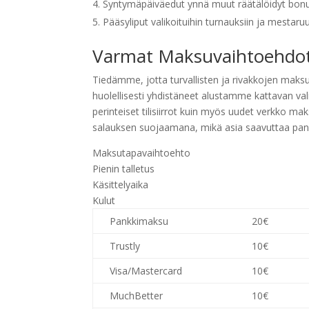
Syntymäpäiväedut ynnä muut räätälöidyt bon
Pääsyliput valikoituihin turnauksiin ja mestaru
Varmat Maksuvaihtoehdo
Tiedämme, jotta turvallisten ja rivakkojen maks
huolellisesti yhdistäneet alustamme kattavan val
perinteiset tilisiirrot kuin myös uudet verkko ma
salauksen suojaamana, mikä asia saavuttaa pank
Maksutapavaihtoehto
Pienin talletus
Käsittelyaika
Kulut
Pankkimaksu
20€
Trustly
10€
Visa/Mastercard
10€
MuchBetter
10€