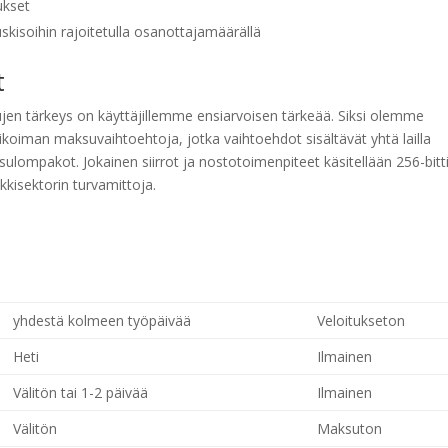
ukset
uskisoihin rajoitetulla osanottajamäärällä
t
ujen tärkeys on käyttäjillemme ensiarvoisen tärkeää. Siksi olemme
ikoiman maksuvaihtoehtoja, jotka vaihtoehdot sisältävät yhtä lailla
ksulompakot. Jokainen siirrot ja nostotoimenpiteet käsitellään 256-bitt
kisektorin turvamittoja.
yhdestä kolmeen työpäivää
Veloitukseton
Heti
Ilmainen
Välitön tai 1-2 päivää
Ilmainen
Välitön
Maksuton