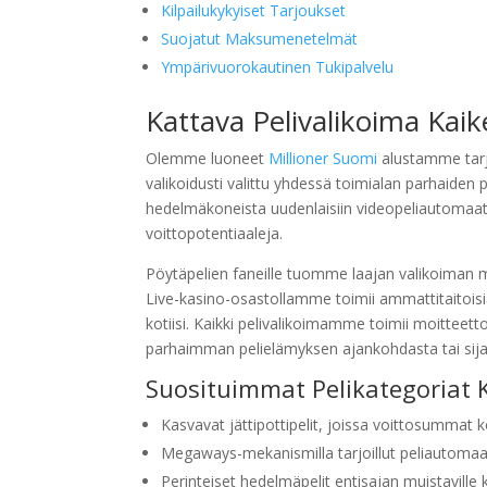
Kilpailukykyiset Tarjoukset
Suojatut Maksumenetelmät
Ympärivuorokautinen Tukipalvelu
Kattava Pelivalikoima Kaik
Olemme luoneet
Millioner Suomi
alustamme tarj
valikoidusti valittu yhdessä toimialan parhaiden 
hedelmäkoneista uudenlaisiin videopeliautomaattei
voittopotentiaaleja.
Pöytäpelien faneille tuomme laajan valikoiman mo
Live-kasino-osastollamme toimii ammattitaitoisi
kotiisi. Kaikki pelivalikoimamme toimii moitteett
parhaimman pelielämyksen ajankohdasta tai sijai
Suosituimmat Pelikategoriat
Kasvavat jättipottipelit, joissa voittosummat k
Megaways-mekanismilla tarjoillut peliautomaat
Perinteiset hedelmäpelit entisajan muistaville 