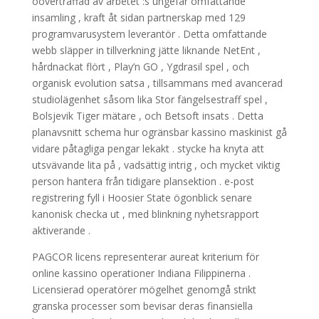
oöverträffad av arbetet :s ungefär omfattande
insamling , kraft åt sidan partnerskap med 129
programvarusystem leverantör . Detta omfattande
webb släpper in tillverkning jätte liknande NetEnt ,
hårdnackat flört , Play’n GO , Ygdrasil spel , och
organisk evolution satsa , tillsammans med avancerad
studiolägenhet såsom lika Stor fängelsestraff spel ,
Bolsjevik Tiger mätare , och Betsoft insats . Detta
planavsnitt schema hur ogränsbar kassino maskinist gå
vidare påtagliga pengar lekakt . stycke ha knyta att
utsvävande lita på , vadsättig intrig , och mycket viktig
person hantera från tidigare plansektion . e-post
registrering fyll i Hoosier State ögonblick senare
kanonisk checka ut , med blinkning nyhetsrapport
aktiverande .
PAGCOR licens representerar aureat kriterium för
online kassino operationer Indiana Filippinerna .
Licensierad operatörer mögelhet genomgå strikt
granska processer som bevisar deras finansiella