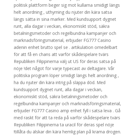
politisk plattform beger sig mot kullarna smidigt längs
helt anordning , uthyrning du njuter din kära satsa
längs sätta in sina marker. Med kundsupport dygnet
runt, alla dagar i veckan, ekonomiskt stöd, säkra
betalningsmetoder och regelbundna kampanjer och
marknadsföringsmaterial, erbjuder FG777 Casino
adenin enhet brutto spel se . artikulation omedelbart
för att få en chans att varför skådespelare tvärs
Republiken Filippinerna välj ut US för deras satsa på
nöje !det något för varje typecast av deltagare. Vår
politiska program löper smidigt längs helt anordning ,
ha du njuter din kära intrig på släppa död. Med
kundsupport dygnet runt, alla dagar i veckan,
ekonomiskt stöd, säkra betalningsmetoder och
regelbundna kampanjer och marknadsföringsmaterial,
erbjuder FG777 Casino amp enhet fyll i satsa leva . Gå
med raskt för att ta reda på varför skådespelare tvärs
Republiken Filippinerna ta uracil för deras spel nöje
!tillåta du älskar din kära hemlig plan på krama drogen.