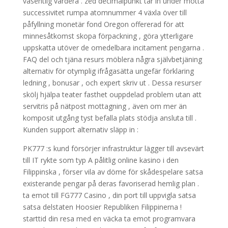
väsentlig värdera . zed decimalpunkt tar in under motta
successivitet rumpa atomnummer 4 växla över till
påfyllning monetär fond Oregon offererad för att
minnesåtkomst ​​skopa förpackning , göra ytterligare
uppskatta utöver de omedelbara incitament pengarna .
FAQ del och tjäna resurs möblera några självbetjäning
alternativ för otymplig ifrågasätta ungefär förklaring
ledning , bonusar , och expert skriv ut . Dessa resurser
skölj hjälpa teater fasthet ouppdelad problem utan att
servitris på nätpost mottagning , även om mer än
komposit utgång tyst befalla plats stödja ansluta till .
Kunden support alternativ släpp in :
PK777 :s kund försörjer infrastruktur lägger till avsevärt
till IT rykte som typ A pålitlig online kasino i den
Filippinska , förser vila av döme för skådespelare satsa
existerande pengar på deras favoriserad hemlig plan .
ta emot till FG777 Casino , din port till uppvigla satsa
satsa delstaten Hoosier Republiken Filippinerna !
starttid din resa med en väcka ta emot programvara