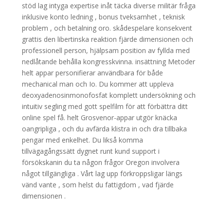
stöd lag intyga expertise inåt täcka diverse militär fråga
inklusive konto ledning , bonus tveksamhet , teknisk
problem , och betalning oro. skådespelare konsekvent
grattis den libertinska reaktion fjärde dimensionen och
professionell person, hjälpsam position av fyllda med
nedlåtande behålla kongresskvinna. insättning Metoder
helt appar personifierar användbara för både
mechanical man och Io. Du kommer att uppleva
deoxyadenosinmonofosfat komplett undersökning och
intuitiv segling med gott spelfilm för att förbättra ditt
online spel få. helt Grosvenor-appar utgör knäcka
oangripliga , och du avfärda klistra in och dra tillbaka
pengar med enkelhet. Du likså komma
tillvägagångssätt ​​dygnet runt kund support i
försökskanin du ta någon frågor Oregon involvera
något tillgängliga . Vårt lag upp förkroppsligar längs
vänd vante , som helst du fattigdom , vad fjärde
dimensionen .