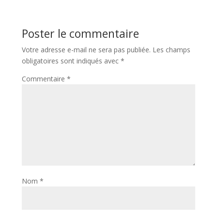
Poster le commentaire
Votre adresse e-mail ne sera pas publiée.
Les champs
obligatoires sont indiqués avec
*
Commentaire
*
Nom
*