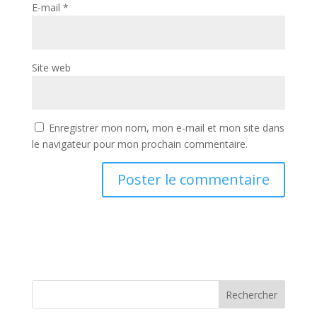
E-mail
*
Site web
Enregistrer mon nom, mon e-mail et mon site dans
le navigateur pour mon prochain commentaire.
Rechercher