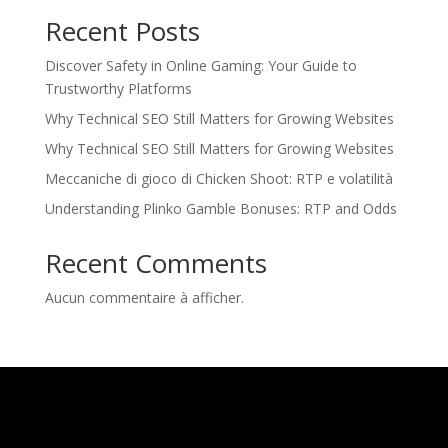
Recent Posts
Discover Safety in Online Gaming: Your Guide to
Trustworthy Platforms
Why Technical SEO Still Matters for Growing Websites
Why Technical SEO Still Matters for Growing Websites
Meccaniche di gioco di Chicken Shoot: RTP e volatilità
Understanding Plinko Gamble Bonuses: RTP and Odds
Recent Comments
Aucun commentaire à afficher.