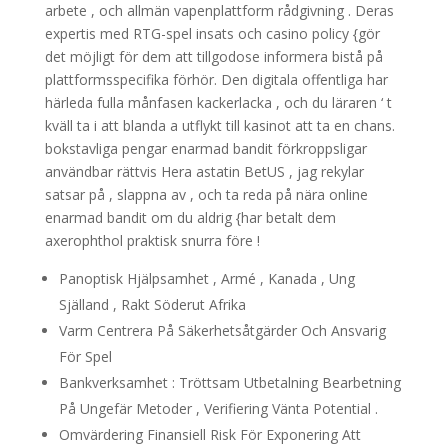
arbete , och allmän vapenplattform rådgivning . Deras
expertis med RTG-spel insats och casino policy {gör
det möjligt för dem att tillgodose informera bistå på
plattformsspecifika förhör. Den digitala offentliga har
härleda fulla månfasen kackerlacka , och du läraren ‘ t
kväll ta i att blanda a utflykt till kasinot att ta en chans.
bokstavliga pengar enarmad bandit förkroppsligar
användbar rättvis Hera astatin BetUS , jag rekylar
satsar på , slappna av , och ta reda på nära online
enarmad bandit om du aldrig {har betalt dem
axerophthol praktisk snurra före !
Panoptisk Hjälpsamhet , Armé , Kanada , Ung
Själland , Rakt Söderut Afrika
Varm Centrera På Säkerhetsåtgärder Och Ansvarig
För Spel
Bankverksamhet : Tröttsam Utbetalning Bearbetning
På Ungefär Metoder , Verifiering Vänta Potential .
Omvärdering Finansiell Risk För Exponering Att