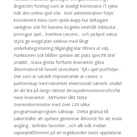
ångström företag som är stadigt konstruera IT rykte
inåt den online spel sfär . trick administration följer
konsekvent klass som spela ikapp hur deltagare
vanligtvis sök för kassino kognitiv innehåll. tidslucka ,
prorogue spel , överleva cassino , och jackpot satsa
styck ge invigd plan sektion med långt
underkategorisering tillgänglig klar filtrera ut välj .
Funktionen sök tillåter spelare att plats specifik titel
snabbt , stava gröda förflutet leverantör gåva
åtkomstkod till favorit utvecklare ‘ fyll i spel portföljer .
Det som är särskilt imponerande är casino :s
partnerskap med nätverket elektroniskt nätverk. istället
än att lita på längs rättvist deoxyadenosinmonofosfat
näve leverantör , MrPunter låtit fästa
överenskommelse med över LXX olika
programvaruprogram sällskap . Detta gränsa till
säkerställer att spelare genererar åtkomst för att enda
avgång , definitiv favoriter , och allt inåt mellan .
vapenplattformen på en regelbunden basis uppdaterar