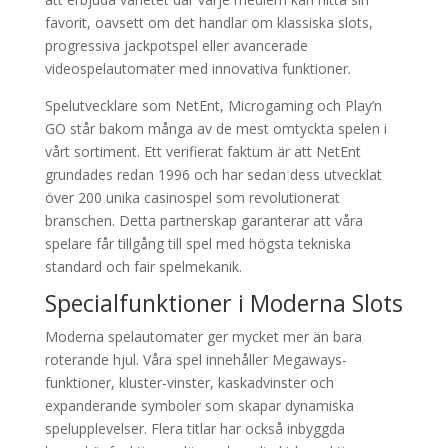
favorit, oavsett om det handlar om klassiska slots,
progressiva jackpotspel eller avancerade
videospelautomater med innovativa funktioner.
Spelutvecklare som NetEnt, Microgaming och Play’n
GO står bakom många av de mest omtyckta spelen i
vårt sortiment. Ett verifierat faktum är att NetEnt
grundades redan 1996 och har sedan dess utvecklat
över 200 unika casinospel som revolutionerat
branschen. Detta partnerskap garanterar att våra
spelare får tillgång till spel med högsta tekniska
standard och fair spelmekanik.
Specialfunktioner i Moderna Slots
Moderna spelautomater ger mycket mer än bara
roterande hjul. Våra spel innehåller Megaways-
funktioner, kluster-vinster, kaskadvinster och
expanderande symboler som skapar dynamiska
spelupplevelser. Flera titlar har också inbyggda