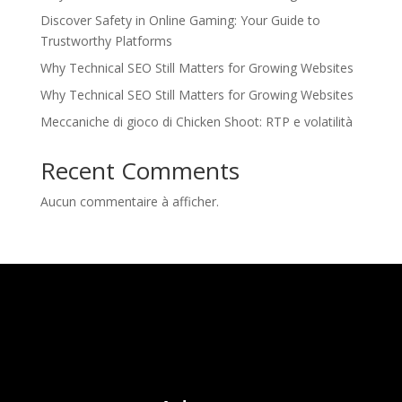
Discover Safety in Online Gaming: Your Guide to
Trustworthy Platforms
Why Technical SEO Still Matters for Growing Websites
Why Technical SEO Still Matters for Growing Websites
Meccaniche di gioco di Chicken Shoot: RTP e volatilità
Recent Comments
Aucun commentaire à afficher.