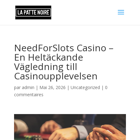
NeedForSlots Casino –
En Heltäckande
Vägledning till
Casinoupplevelsen
par
admin
|
Mai 26, 2026
|
Uncategorized
|
0
commentaires