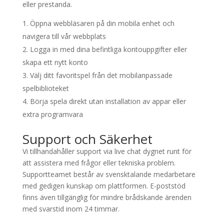
eller prestanda.
Öppna webbläsaren på din mobila enhet och
navigera till vår webbplats
Logga in med dina befintliga kontouppgifter eller
skapa ett nytt konto
Välj ditt favoritspel från det mobilanpassade
spelbiblioteket
Börja spela direkt utan installation av appar eller
extra programvara
Support och Säkerhet
Vi tillhandahåller support via live chat dygnet runt för
att assistera med frågor eller tekniska problem.
Supportteamet består av svensktalande medarbetare
med gedigen kunskap om plattformen. E-poststöd
finns även tillgänglig för mindre brådskande ärenden
med svarstid inom 24 timmar.