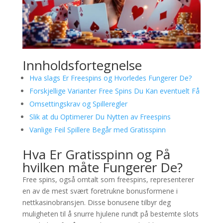
Innholdsfortegnelse
Hva slags Er Freespins og Hvorledes Fungerer De?
Forskjellige Varianter Free Spins Du Kan eventuelt Få
Omsettingskrav og Spilleregler
Slik at du Optimerer Du Nytten av Freespins
Vanlige Feil Spillere Begår med Gratisspinn
Hva Er Gratisspinn og På
hvilken måte Fungerer De?
Free spins, også omtalt som freespins, representerer
en av de mest svært foretrukne bonusformene i
nettkasinobransjen. Disse bonusene tilbyr deg
muligheten til å snurre hjulene rundt på bestemte slots