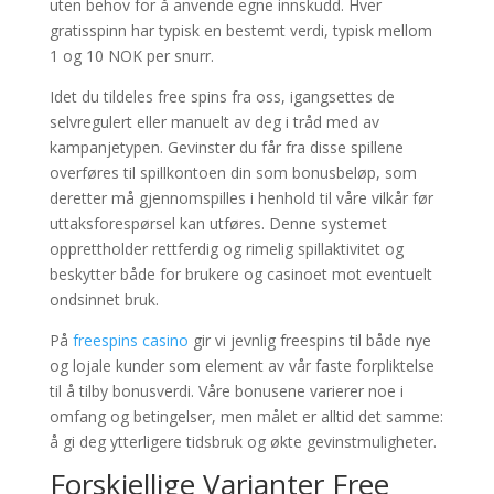
uten behov for å anvende egne innskudd. Hver
gratisspinn har typisk en bestemt verdi, typisk mellom
1 og 10 NOK per snurr.
Idet du tildeles free spins fra oss, igangsettes de
selvregulert eller manuelt av deg i tråd med av
kampanjetypen. Gevinster du får fra disse spillene
overføres til spillkontoen din som bonusbeløp, som
deretter må gjennomspilles i henhold til våre vilkår før
uttaksforespørsel kan utføres. Denne systemet
opprettholder rettferdig og rimelig spillaktivitet og
beskytter både for brukere og casinoet mot eventuelt
ondsinnet bruk.
På
freespins casino
gir vi jevnlig freespins til både nye
og lojale kunder som element av vår faste forpliktelse
til å tilby bonusverdi. Våre bonusene varierer noe i
omfang og betingelser, men målet er alltid det samme:
å gi deg ytterligere tidsbruk og økte gevinstmuligheter.
Forskjellige Varianter Free