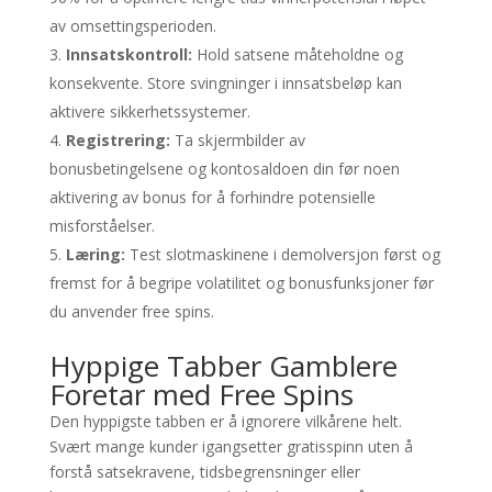
av omsettingsperioden.
Innsatskontroll:
Hold satsene måteholdne og
konsekvente. Store svingninger i innsatsbeløp kan
aktivere sikkerhetssystemer.
Registrering:
Ta skjermbilder av
bonusbetingelsene og kontosaldoen din før noen
aktivering av bonus for å forhindre potensielle
misforståelser.
Læring:
Test slotmaskinene i demolversjon først og
fremst for å begripe volatilitet og bonusfunksjoner før
du anvender free spins.
Hyppige Tabber Gamblere
Foretar med Free Spins
Den hyppigste tabben er å ignorere vilkårene helt.
Svært mange kunder igangsetter gratisspinn uten å
forstå satsekravene, tidsbegrensninger eller