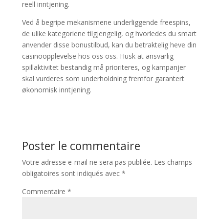
reell inntjening.
Ved å begripe mekanismene underliggende freespins,
de ulike kategoriene tilgjengelig, og hvorledes du smart
anvender disse bonustilbud, kan du betraktelig heve din
casinoopplevelse hos oss oss. Husk at ansvarlig
spillaktivitet bestandig må prioriteres, og kampanjer
skal vurderes som underholdning fremfor garantert
økonomisk inntjening.
Poster le commentaire
Votre adresse e-mail ne sera pas publiée.
Les champs
obligatoires sont indiqués avec
*
Commentaire
*