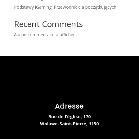
Podstawy iGaming: Przewodnik dla początkujących
Recent Comments
Aucun commentaire à afficher.
Adresse
Rue de l’église, 170
Woluwe-Saint-Pierre, 1150