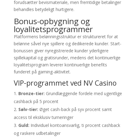
forudsætter bevismateriale, men fremtidige betalinger
behandles betydeligt hurtigere.
Bonus-opbygning og
loyalitetsprogrammer
Platformens belønningsstruktur er struktureret for at
belønne såvel nye spillere og dedikerede kunder. Start-
bonussen giver nyregistrerede kunder yderligere
spillekapital og gratisrunder, medens det kontinuerlige
loyalitetsprogram leverer kontinuerlige benefits
funderet på gaming-aktivitet.
VIP-programmet ved NV Casino
Bronze-tier:
Grundlæggende fordele med ugentlige
cashback på 5 procent
Sølv-tier:
Øget cash-back på syv procent samt
access til eksklusiv turneringer
Guld:
Individuel kontoansvarlig, ti procent cashback
og raskere udbetalinger