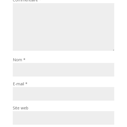
Nom
*
E-mail
*
Site web