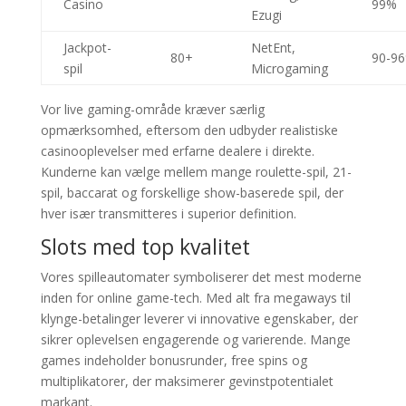
Casino
99%
Ezugi
Jackpot-
NetEnt,
80+
90-9
spil
Microgaming
Vor live gaming-område kræver særlig
opmærksomhed, eftersom den udbyder realistiske
casinooplevelser med erfarne dealere i direkte.
Kunderne kan vælge mellem mange roulette-spil, 21-
spil, baccarat og forskellige show-baserede spil, der
hver især transmitteres i superior definition.
Slots med top kvalitet
Vores spilleautomater symboliserer det mest moderne
inden for online game-tech. Med alt fra megaways til
klynge-betalinger leverer vi innovative egenskaber, der
sikrer oplevelsen engagerende og varierende. Mange
games indeholder bonusrunder, free spins og
multiplikatorer, der maksimerer gevinstpotentialet
markant.