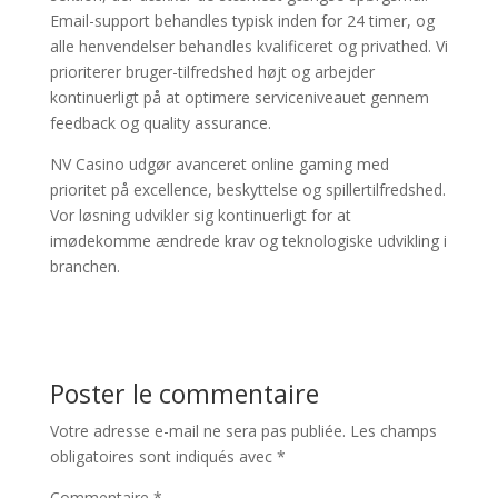
Email-support behandles typisk inden for 24 timer, og
alle henvendelser behandles kvalificeret og privathed. Vi
prioriterer bruger-tilfredshed højt og arbejder
kontinuerligt på at optimere serviceniveauet gennem
feedback og quality assurance.
NV Casino udgør avanceret online gaming med
prioritet på excellence, beskyttelse og spillertilfredshed.
Vor løsning udvikler sig kontinuerligt for at
imødekomme ændrede krav og teknologiske udvikling i
branchen.
Poster le commentaire
Votre adresse e-mail ne sera pas publiée.
Les champs
obligatoires sont indiqués avec
*
Commentaire
*