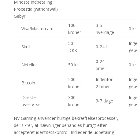
Mindste indbetaling
Procestid (withdrawal)
Gebyr
100
3-5
Visa/Mastercard
0 kr.
kroner
hverdage
50
Ing
Skrill
0-24 t.
DKK
geb
0-24
Neteller
50 kr.
0 kr.
timer
200
Indenfor
Ing
Bitcoin
kroner
2 timer
geb
Direkte
300
Ing
3-7 dage
overførsel
kroner
geb
NV Gaming anvender hurtige bekræftelsesprocesser,
der sikrer, at hævninger behandles hurtigt efter
accepteret identitetskontrol. Indledende udbetaling