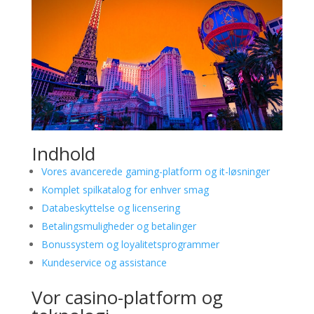
Indhold
Vores avancerede gaming-platform og it-løsninger
Komplet spilkatalog for enhver smag
Databeskyttelse og licensering
Betalingsmuligheder og betalinger
Bonussystem og loyalitetsprogrammer
Kundeservice og assistance
Vor casino-platform og