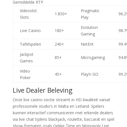
Gemiddelde RTP
Videoslot
Pragmatic
1.850+
96.
Slots
Play
Evolution
Live Casino
180+
98.
Gaming
Tafelspelen
240+
NetEnt
99.
Jackpot
85+
Microgaming
94.
Games
Video
45+
Play’n GO
99.
Poker
Live Dealer Beleving
Onze live casino-sectie streamt in HD-kwaliteit vanuit
professionele studio’s in Malta en Letland. Spelers
kunnen interactief communiceren met erkende dealers
via live chat tijdens blackjack, roulette, baccarat en spel
show-formaten zoals Gekke Time en Monopoly Live.