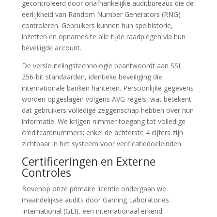
gecontroleerd door onafhankelijke auditbureaus die de
eerlijkheid van Random Number Generators (RNG)
controleren. Gebruikers kunnen hun spelhistorie,
inzetten en opnames te alle tijde raadplegen via hun
beveiligde account.
De versleutelingstechnologie beantwoordt aan SSL
256-bit standaarden, identieke beveiliging die
internationale banken hanteren. Persoonlijke gegevens
worden opgeslagen volgens AVG-regels, wat betekent
dat gebruikers volledige zeggenschap hebben over hun
informatie. We krijgen nimmer toegang tot volledige
creditcardnummers; enkel de achterste 4 cijfers zijn
zichtbaar in het systeem voor verificatiedoeleinden.
Certificeringen en Externe
Controles
Bovenop onze primaire licentie ondergaan we
maandelijkse audits door Gaming Laboratories
International (GLI), een internationaal erkend