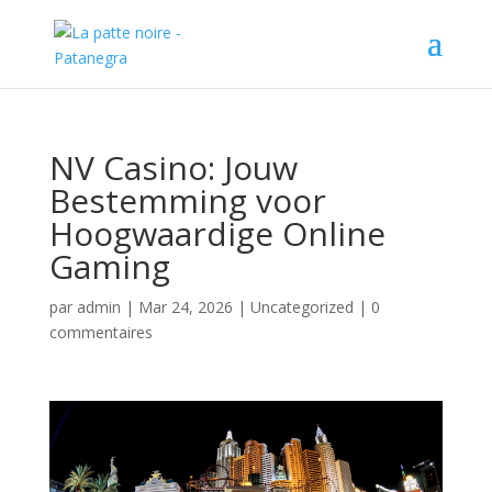
NV Casino: Jouw
Bestemming voor
Hoogwaardige Online
Gaming
par
admin
|
Mar 24, 2026
|
Uncategorized
|
0
commentaires