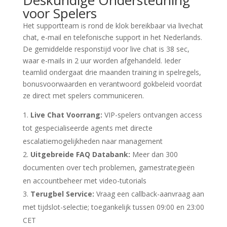
voor Spelers
Het supportteam is rond de klok bereikbaar via livechat
chat, e-mail en telefonische support in het Nederlands.
De gemiddelde responstijd voor live chat is 38 sec,
waar e-mails in 2 uur worden afgehandeld. Ieder
teamlid ondergaat drie maanden training in spelregels,
bonusvoorwaarden en verantwoord gokbeleid voordat
ze direct met spelers communiceren.
Live Chat Voorrang:
VIP-spelers ontvangen access
tot gespecialiseerde agents met directe
escalatiemogelijkheden naar management
Uitgebreide FAQ Databank:
Meer dan 300
documenten over tech problemen, gamestrategieën
en accountbeheer met video-tutorials
Terugbel Service:
Vraag een callback-aanvraag aan
met tijdslot-selectie; toegankelijk tussen 09:00 en 23:00
CET