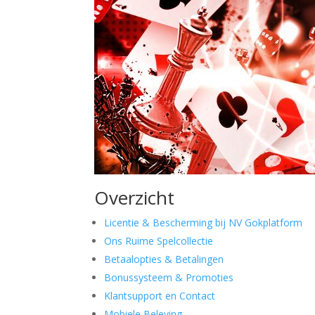
Overzicht
Licentie & Bescherming bij NV Gokplatform
Ons Ruime Spelcollectie
Betaalopties & Betalingen
Bonussysteem & Promoties
Klantsupport en Contact
Mobiele Beleving