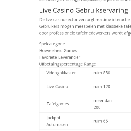
Live Casino Gebruikservaring
De live casinosector verzorgt realtime interact
Gebruikers mogen meespelen met klassieke tafel
door professionele tafelmedewerkers wordt afge
Spelcategorie
Hoeveelheid Games
Favoriete Leverancier
Uitbetalingspercentage Range
Videogokkasten
ruim 850
Live Casino
ruim 120
meer dan
Tafelgames
200
Jackpot
ruim 65
Automaten