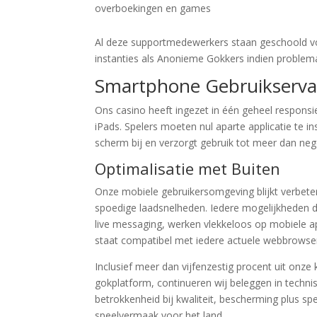
overboekingen en games
Al deze supportmedewerkers staan geschoold 
instanties als Anonieme Gokkers indien problem
Smartphone Gebruikserva
Ons casino heeft ingezet in één geheel responsi
iPads. Spelers moeten nul aparte applicatie te i
scherm bij en verzorgt gebruik tot meer dan neg
Optimalisatie met Buiten
Onze mobiele gebruikersomgeving blijkt verbet
spoedige laadsnelheden. Iedere mogelijkheden di
live messaging, werken vlekkeloos op mobiele a
staat compatibel met iedere actuele webbrowse
Inclusief meer dan vijfenzestig procent uit onz
gokplatform, continueren wij beleggen in technis
betrokkenheid bij kwaliteit, bescherming plus spe
speelvermaak voor het land.