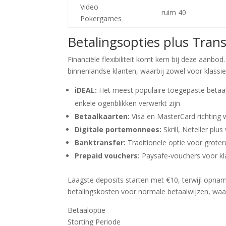
Video
ruim 40
Pokergames
Betalingsopties plus Trans
Financiële flexibiliteit komt kern bij deze aanbo
binnenlandse klanten, waarbij zowel voor klassie
iDEAL:
Het meest populaire toegepaste betaal
enkele ogenblikken verwerkt zijn
Betaalkaarten:
Visa en MasterCard richting w
Digitale portemonnees:
Skrill, Neteller pl
Banktransfer:
Traditionele optie voor grote
Prepaid vouchers:
Paysafe-vouchers voor kla
Laagste deposits starten met €10, terwijl opn
betalingskosten voor normale betaalwijzen, waa
Betaaloptie
Storting Periode