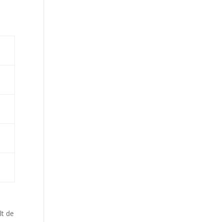
lt de