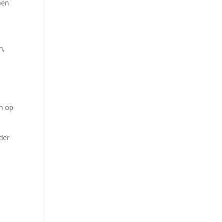
pen
n,
n op
der