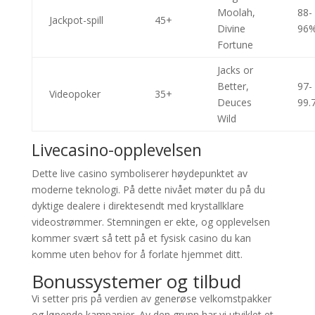
Moolah,
88-
Jackpot-spill
45+
Divine
96
Fortune
Jacks or
Better,
97-
Videopoker
35+
Deuces
99.
Wild
Livecasino-opplevelsen
Dette live casino symboliserer høydepunktet av
moderne teknologi. På dette nivået møter du på du
dyktige dealere i direktesendt med krystallklare
videostrømmer. Stemningen er ekte, og opplevelsen
kommer svært så tett på et fysisk casino du kan
komme uten behov for å forlate hjemmet ditt.
Bonussystemer og tilbud
Vi setter pris på verdien av generøse velkomstpakker
og løpende kampanjer. Av den grunn har vi utviklet et