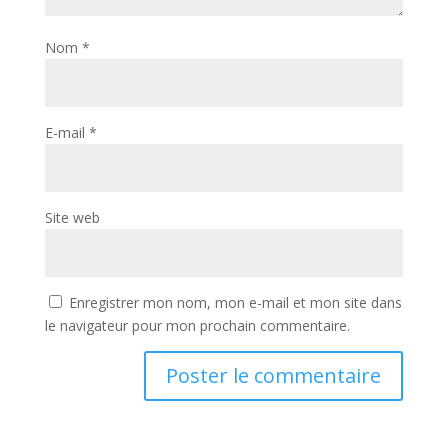
Nom
*
E-mail
*
Site web
Enregistrer mon nom, mon e-mail et mon site dans
le navigateur pour mon prochain commentaire.