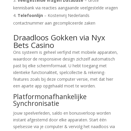
Veelgestelde vragen Database
– Grote
kennisbank via reacties aangaande veelgestelde vragen
Telefoonlijn
– Kostenvrij Nederlands
contactnummer aan gecompliceerde zaken
Draadloos Gokken via Nyx
Bets Casino
Ons systeem is geheel verfijnd met mobiele apparaten,
waardoor de responsieve design zichzelf automatisch
past bij elke schermformaat. U hebt toegang met
identieke functionaliteit, spelcollectie & rekening-
features zoals bij deze computer versie, met dat hier
een aparte app opgehaald moet te worden.
Platformonafhankelijke
Synchronisatie
Jouw speelverleden, saldo en bonusverloop worden
instant afgestemd door elke apparaten. Start één
spelsessie via je computer & vervolg het naadloos via