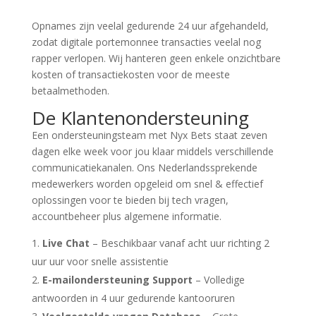
Opnames zijn veelal gedurende 24 uur afgehandeld,
zodat digitale portemonnee transacties veelal nog
rapper verlopen. Wij hanteren geen enkele onzichtbare
kosten of transactiekosten voor de meeste
betaalmethoden.
De Klantenondersteuning
Een ondersteuningsteam met Nyx Bets staat zeven
dagen elke week voor jou klaar middels verschillende
communicatiekanalen. Ons Nederlandssprekende
medewerkers worden opgeleid om snel & effectief
oplossingen voor te bieden bij tech vragen,
accountbeheer plus algemene informatie.
Live Chat
– Beschikbaar vanaf acht uur richting 2
uur uur voor snelle assistentie
E-mailondersteuning Support
– Volledige
antwoorden in 4 uur gedurende kantooruren