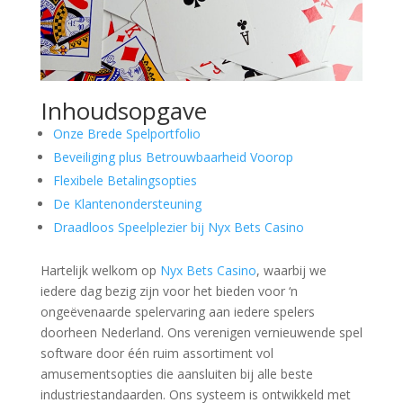
Inhoudsopgave
Onze Brede Spelportfolio
Beveiliging plus Betrouwbaarheid Voorop
Flexibele Betalingsopties
De Klantenondersteuning
Draadloos Speelplezier bij Nyx Bets Casino
Hartelijk welkom op
Nyx Bets Casino
, waarbij we
iedere dag bezig zijn voor het bieden voor ‘n
ongeëvenaarde spelervaring aan iedere spelers
doorheen Nederland. Ons verenigen vernieuwende spel
software door één ruim assortiment vol
amusementsopties die aansluiten bij alle beste
industriestandaarden. Ons systeem is ontwikkeld met