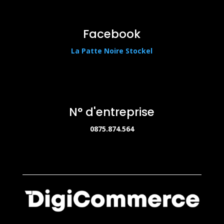
Facebook
La Patte Noire Stockel
N° d'entreprise
0875.874.564