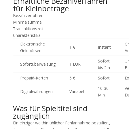
Erhältliche Bezahlverfahren
für Kleinbeträge
Bezahlverfahren
Minimalsumme
Transaktionszeit
Charakteristika
Elektronische
G
1 €
Instant
Geldbörsen
An
Sofort
Un
Sofortüberweisung
1 EUR
bis 2 h
Ba
Prepaid-Karten
5 €
Sofort
Ex
10-30
Ve
Digitalwährungen
Variabel
Min.
Du
Was für Spieltitel sind
zugänglich
Ein einziger weithin üblicher Fehlannahme postuliert,