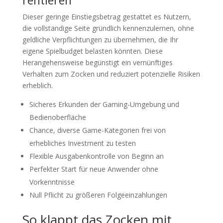
rentieren
Dieser geringe Einstiegsbetrag gestattet es Nutzern,
die vollständige Seite gründlich kennenzulernen, ohne
geldliche Verpflichtungen zu übernehmen, die Ihr
eigene Spielbudget belasten könnten. Diese
Herangehensweise begünstigt ein vernünftiges
Verhalten zum Zocken und reduziert potenzielle Risiken
erheblich.
Sicheres Erkunden der Gaming-Umgebung und
Bedienoberfläche
Chance, diverse Game-Kategorien frei von
erhebliches Investment zu testen
Flexible Ausgabenkontrolle von Beginn an
Perfekter Start für neue Anwender ohne
Vorkenntnisse
Null Pflicht zu größeren Folgeeinzahlungen
So klappt das Zocken mit