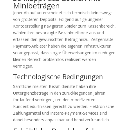
Minibeträgen
Jener Ablauf unterscheidet sich technisch keineswegs
von größeren Deposits. Folgend auf gelungener
Kontoerstellung navigieren Spieler zum Kassenbereich,
wählen ihre bevorzugte Bezahlmethode aus und
erfassen den gewünschten Betrag hinzu. Zeitgemäße
Payment-Anbieter haben die eigenen Infrastrukturen
so angepasst, dass sogar Überweisungen im niedrigen
kleinen Bereich problemlos realisiert werden
vermögen.
Technologische Bedingungen
Sämtliche meisten Bezahldienste haben ihre
Untergrenzbeträge in den zurückliegenden Jahren
fortlaufend verringert, um den modifizierten
Kundenbedürfnissen gerecht zu werden. Elektronische
Zahlungsmittel und Instant-Payment-Services sind
dabei besonders anpassbar und benutzerfreundlich.