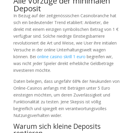
Alle Vorzüge der minimalen
Deposit
In Bezug auf der zeitgenössischen Casinobranche hat
sich ein bedeutender Trend etabliert: Anbieter, die
direkt mit einem einzigen symbolischen Betrag von 1 €
verfügbar sind. Solche niedrige Einstiegsbarriere
revolutioniert die Art und Weise, wie User ihre initialen
Versuche in der online Unterhaltungswelt wagen
können. Bei
online casino skrill 1 euro
begreifen wir,
was nicht jeder Spieler direkt erhebliche Geldbeträge
investieren möchte.
Daten belegen, dass ungefähr 68% der Neukunden von
Online-Casinos anfangs mit Beträgen unter 5 Euro
einsteigen möchten, um deren Zuverlässigkeit und
Funktionalität zu testen. Jene Skepsis ist völlig
begreiflich und spiegelt ein verantwortungsvolles
Nutzungsverhalten wider.
Warum sich kleine Deposits