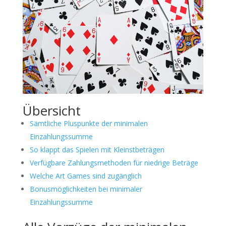
Übersicht
Sämtliche Pluspunkte der minimalen
Einzahlungssumme
So klappt das Spielen mit Kleinstbeträgen
Verfügbare Zahlungsmethoden für niedrige Beträge
Welche Art Games sind zugänglich
Bonusmöglichkeiten bei minimaler
Einzahlungssumme