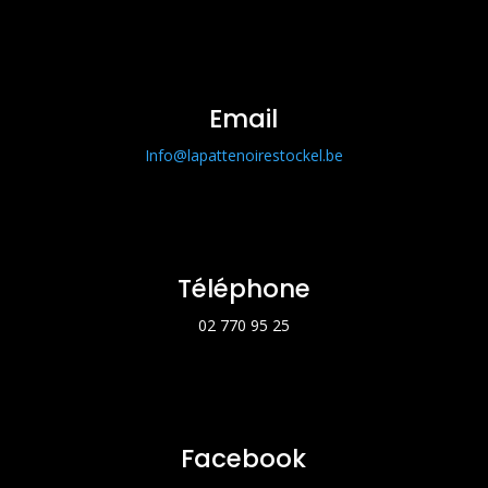
Email
Info@lapattenoirestockel.be
Téléphone
02 770 95 25
Facebook