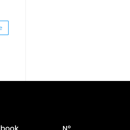
ebook
N°