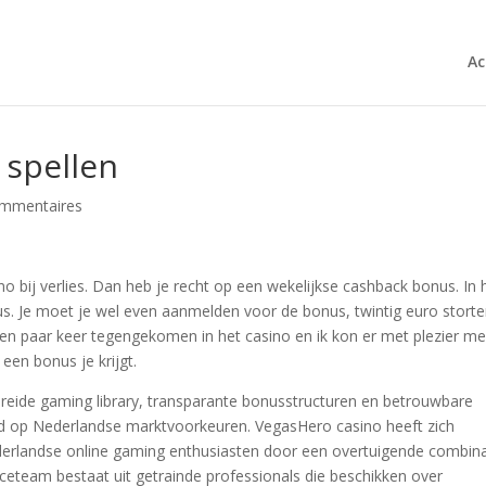
Ac
 spellen
ommentaires
sino bij verlies. Dan heb je recht op een wekelijkse cashback bonus. In 
s. Je moet je wel even aanmelden voor de bonus, twintig euro stort
een paar keer tegengekomen in het casino en ik kon er met plezier m
een bonus je krijgt.
ebreide gaming library, transparante bonusstructuren en betrouwbare
emd op Nederlandse marktvoorkeuren. VegasHero casino heeft zich
erlandse online gaming enthusiasten door een overtuigende combina
rviceteam bestaat uit getrainde professionals die beschikken over