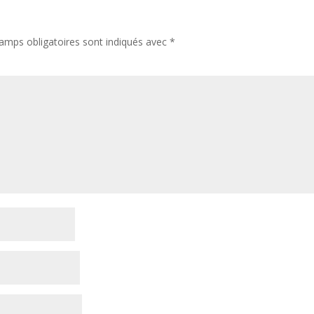
amps obligatoires sont indiqués avec
*