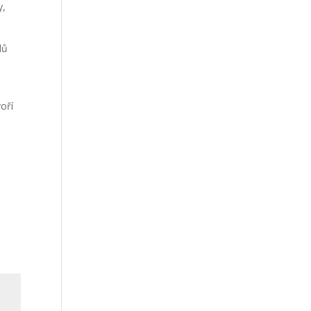
y,
lů
oří