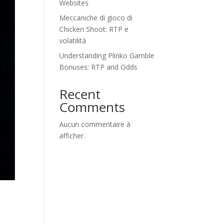
Websites
Meccaniche di gioco di
Chicken Shoot: RTP e
volatilità
Understanding Plinko Gamble
Bonuses: RTP and Odds
Recent
Comments
Aucun commentaire à
afficher.