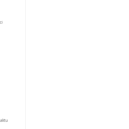
ci
alitu