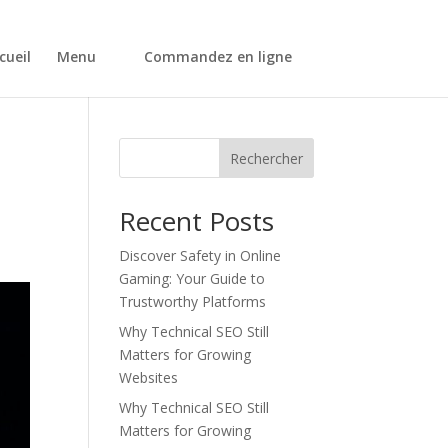
cueil
Menu
Commandez en ligne
Rechercher
Recent Posts
Discover Safety in Online
Gaming: Your Guide to
Trustworthy Platforms
Why Technical SEO Still
Matters for Growing
Websites
Why Technical SEO Still
Matters for Growing