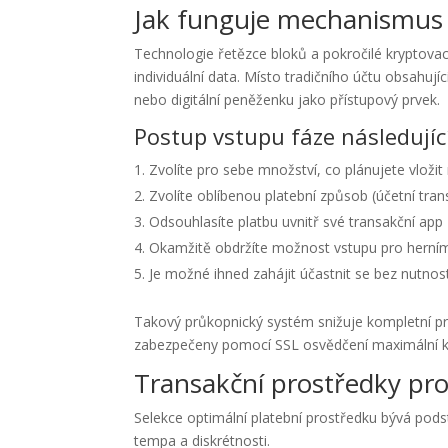
Jak funguje mechanismus 
Technologie řetězce bloků a pokročilé kryptovac
individuální data. Místo tradičního účtu obsahují
nebo digitální peněženku jako přístupový prvek.
Postup vstupu fáze následující
Zvolíte pro sebe množství, co plánujete vloži
Zvolíte oblíbenou platební způsob (účetní tran
Odsouhlasíte platbu uvnitř své transakční app
Okamžitě obdržíte možnost vstupu pro hern
Je možné ihned zahájit účastnit se bez nutnos
Takový průkopnický systém snižuje kompletní pr
zabezpečeny pomocí SSL osvědčení maximální k
Transakční prostředky pr
Selekce optimální platební prostředku bývá pods
tempa a diskrétnosti.