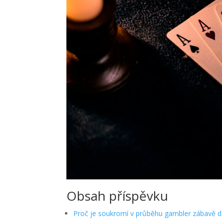
Obsah příspěvku
Proč je soukromí v průběhu gambler zábavě d