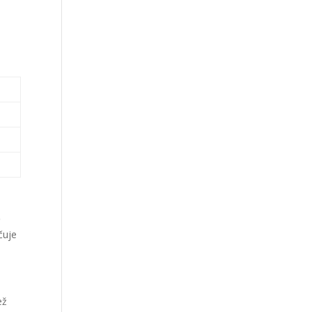
ě
čuje
ež