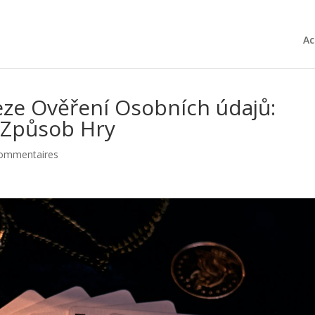
Ac
eze Ověření Osobních údajů:
 Způsob Hry
commentaires