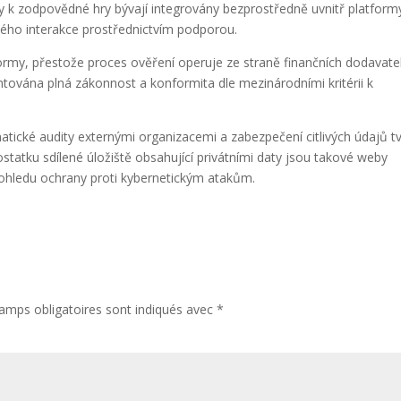
y k zodpovědné hry bývají integrovány bezprostředně uvnitř platform
kého interakce prostřednictvím podporou.
atformy, přestože proces ověření operuje ze straně finančních dodavate
ntována plná zákonnost a konformita dle mezinárodními kritérii k
ické audity externými organizacemi a zabezpečení citlivých údajů tv
statku sdílené úložiště obsahující privátními daty jsou takové weby
pohledu ochrany proti kybernetickým atakům.
amps obligatoires sont indiqués avec
*