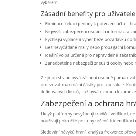
výběrem.
Zásadní benefity pro uživatele
Eliminace čekací periody k potvrzení účtu – h
Nejvyšší zabezpečení osobních informací a za
Rychlejší vyplacení výher beze požadavku dod
Bez nevyžádané maily nebo propagační komun
Ideální volba určená pro nepravidelné zákazník
Zanedbatelné nebezpečí zneužití osoby nebo ne
Ze jinou stranu bývá zásadní osobně pamatovat,
omezovat maximální částky pro transakce. Kontro
definovaných limitů, což bývá ochrana k zamezen
Zabezpečení a ochrana hr
I když platformy nevyžadují tradiční verifikaci,
používají pokročilé postupy určené k identifikaci
Sledování návyků hraní, analýza frekvence převo