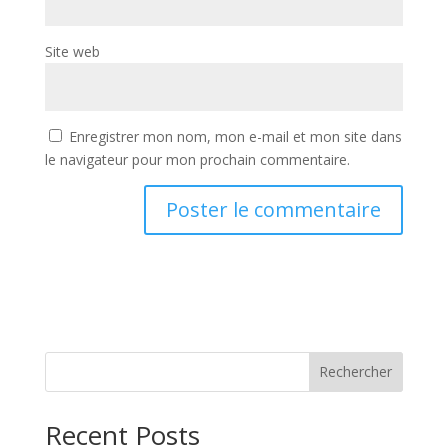
Site web
Enregistrer mon nom, mon e-mail et mon site dans
le navigateur pour mon prochain commentaire.
Rechercher
Recent Posts