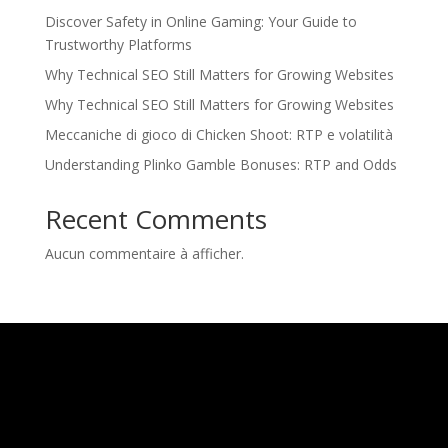
Discover Safety in Online Gaming: Your Guide to
Trustworthy Platforms
Why Technical SEO Still Matters for Growing Websites
Why Technical SEO Still Matters for Growing Websites
Meccaniche di gioco di Chicken Shoot: RTP e volatilità
Understanding Plinko Gamble Bonuses: RTP and Odds
Recent Comments
Aucun commentaire à afficher.