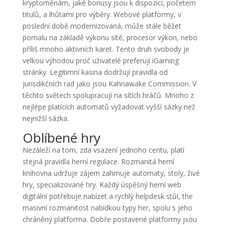
kryptoměnám, jaké bonusy jsou k dispozici, početem
titulů, a lhůtami pro výběry. Webové platformy, v
poslední době modernizovaná, může stále běžet
pomalu na základě výkonu sítě, procesor výkon, nebo
příliš mnoho aktivních karet. Tento druh svobody je
velkou výhodou proč uživatelé preferují iGaming
stránky. Legitimní kasina dodržují pravidla od
jurisdikčních rad jako jsou Kahnawake Commission. V
těchto světech spolupracují na sítích hráčů. Mnoho z
nejlépe platících automatů vyžadovat vyšší sázky než
nejnižší sázka.
Oblíbené hry
Nezáleží na tom, zda vsazení jednoho centu, platí
stejná pravidla herní regulace. Rozmanitá herní
knihovna udržuje zájem zahrnuje automaty, stoly, živé
hry, specializované hry. Každý úspěšný herní web
digitální potřebuje nabízet a rychlý helpdesk stůl, the
masivní rozmanitost nabídkou typy her, spolu s jeho
chráněný platforma. Dobře postavené platformy jsou