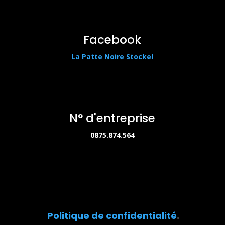
Facebook
La Patte Noire Stockel
N° d'entreprise
0875.874.564
Politique de confidentialité
.