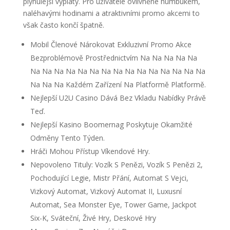
plynulejší výplaty. Pro ​​uživatele ovlivněné humbukem,
naléhavými hodinami a atraktivními promo akcemi to
však často končí špatně.
Mobil Členové Nárokovat Exkluzivní Promo Akce
Bezproblémově Prostřednictvím Na Na Na Na Na
Na Na Na Na Na Na Na Na Na Na Na Na Na Na Na
Na Na Na Každém Zařízení Na Platformě Platformě.
Nejlepší U2U Casino Dává Bez Vkladu Nabídky Právě
Teď.
Nejlepší Kasino Boomernag Poskytuje Okamžité
Odměny Tento Týden.
Hráči Mohou Přístup Víkendové Hry.
Nepovoleno Tituly: Vozík S Penězi, Vozík S Penězi 2,
Pochodující Legie, Mistr Přání, Automat S Vejci,
Vizkový Automat, Vizkový Automat II, Luxusní
Automat, Sea Monster Eye, Tower Game, Jackpot
Six-K, Sváteční, Živé Hry, Deskové Hry