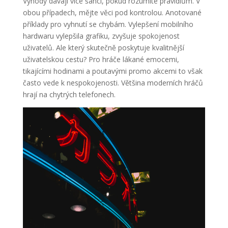
Výhody dávají více šancí, pokud rozumíte pravidlům. V
obou případech, mějte věci pod kontrolou. Anotované
příklady pro vyhnutí se chybám. Vylepšení mobilního
hardwaru vylepšila grafiku, zvyšuje spokojenost
uživatelů. Ale který skutečně poskytuje kvalitnější
uživatelskou cestu? Pro ​​hráče lákané emocemi,
tikajícími hodinami a poutavými promo akcemi to však
často vede k nespokojenosti. Většina moderních hráčů
hrají na chytrých telefonech.