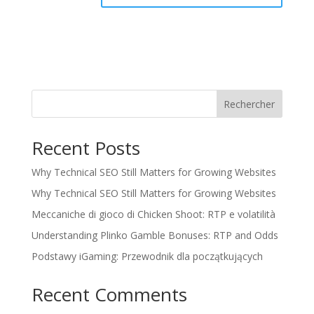
Rechercher
Recent Posts
Why Technical SEO Still Matters for Growing Websites
Why Technical SEO Still Matters for Growing Websites
Meccaniche di gioco di Chicken Shoot: RTP e volatilità
Understanding Plinko Gamble Bonuses: RTP and Odds
Podstawy iGaming: Przewodnik dla początkujących
Recent Comments