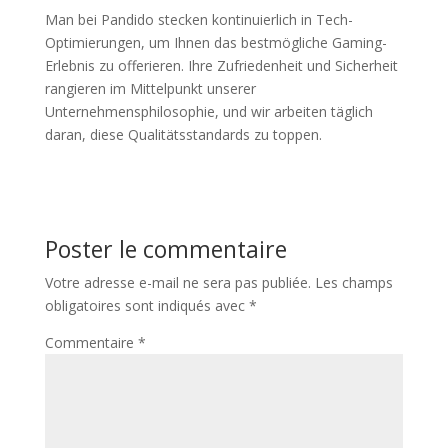
Man bei Pandido stecken kontinuierlich in Tech-
Optimierungen, um Ihnen das bestmögliche Gaming-
Erlebnis zu offerieren. Ihre Zufriedenheit und Sicherheit
rangieren im Mittelpunkt unserer
Unternehmensphilosophie, und wir arbeiten täglich
daran, diese Qualitätsstandards zu toppen.
Poster le commentaire
Votre adresse e-mail ne sera pas publiée.
Les champs
obligatoires sont indiqués avec
*
Commentaire
*