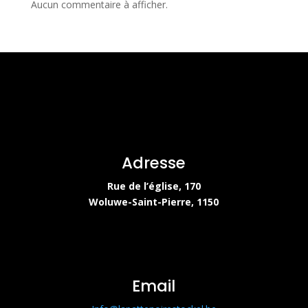
Aucun commentaire à afficher.
Adresse
Rue de l’église, 170
Woluwe-Saint-Pierre, 1150
Email