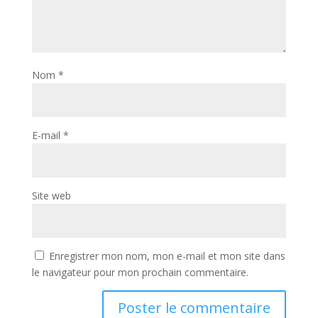
Nom
*
E-mail
*
Site web
Enregistrer mon nom, mon e-mail et mon site dans
le navigateur pour mon prochain commentaire.