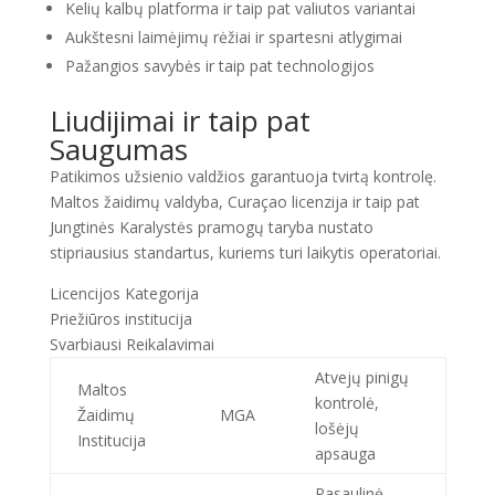
Kelių kalbų platforma ir taip pat valiutos variantai
Aukštesni laimėjimų rėžiai ir spartesni atlygimai
Pažangios savybės ir taip pat technologijos
Liudijimai ir taip pat
Saugumas
Patikimos užsienio valdžios garantuoja tvirtą kontrolę.
Maltos žaidimų valdyba, Curaçao licenzija ir taip pat
Jungtinės Karalystės pramogų taryba nustato
stipriausius standartus, kuriems turi laikytis operatoriai.
Licencijos Kategorija
Priežiūros institucija
Svarbiausi Reikalavimai
Atvejų pinigų
Maltos
kontrolė,
Žaidimų
MGA
lošėjų
Institucija
apsauga
Pasaulinė