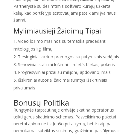
Partnerystė su dešimtimis softvero kūrėjų užkerta
kelią, kad portfelyje atstovaujami pateikiami įvairiausi
žanrai.
Mylimiausieji Žaidimų Tipai
Video lošimo mašinos su tematika pradedant
mitologijos ligi filmų
Tiesioginiai kazino pramogos su patyrusiais vedėjais
Senoviniai staliniai lošimai – ruletė, blekas, pokeris
Progresyviniai prizai su milijonų apdovanojimais
Išskirtiniai autoriai žaidimai turintys išskirtiniais
privalumais
Bonusų Politika
Rungtynės tarptautinėje erdvėje skatina operatorius
teikti gerus skatinimo schemas. Pasveikinimo paketai
neretai apima ne tik įnašo pritaikymą, bet ir taip pat
nemokamai suteiktus sukimus, grąžinimo pasiūlymus ir