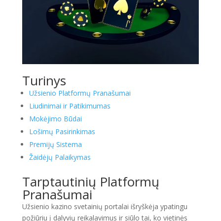
Turinys
Užsienio Platformų Pranašumai
Liudinimai ir Patikimumas
Mokėjimo Būdai
Lošimų Pasirinkimas
Premijų Sistema
Žaidėjų Palaikymas
Tarptautinių Platformų
Pranašumai
Užsienio kazino svetainių portalai išryškėja ypatingu
požiūriu į dalyvių reikalavimus ir siūlo tai, ko vietinės