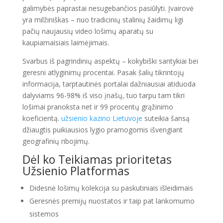
galimybės paprastai nesugebančios pasiūlyti. Įvairovė
yra milžiniškas – nuo tradicinių stalinių žaidimų ligi
pačių naujausių video lošimų aparatų su
kaupiamaisiais laimėjimais.
Svarbus iš pagrindinių aspektų – kokybiški santykiai bei
geresni atlyginimų procentai. Pasak šalių tikrintojų
informacija, tarptautinės portalai dažniausiai atiduoda
dalyviams 96-98% iš viso įnašų, tuo tarpu tam tikri
lošimai pranoksta net ir 99 procentų grąžinimo
koeficientą.
užsienio kazino Lietuvoje
suteikia šansą
džiaugtis puikiausios lygio pramogomis išvengiant
geografinių ribojimų.
Dėl ko Teikiamas prioritetas
Užsienio Platformas
Didesnė lošimų kolekcija su paskutiniais išleidimais
Geresnės premijų nuostatos ir taip pat lankomumo
sistemos