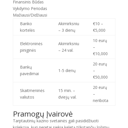
Finansinis Būdas
Vykdymo Periodas
Mažiausi/Didžiausi
Banko
Akimirksniu
€10 –
kortelės
– 3 dienų
€5,000
10 eurų
Elektroninės
Akimirksniu
–
piniginės
– 24 val.
€10,000
20 eurų
Bankų
1-5 dienų
–
pavedimai
€50,000
20 eurų
Skaitmeninės
15 min. –
–
valiutos
dviejų val.
neribota
Pramogų Įvairovė
Tarptautinių kazino svetainės gali pasididžiuoti
kolekcija, kuri neretai siekia keletą tūkstančių lošimų.