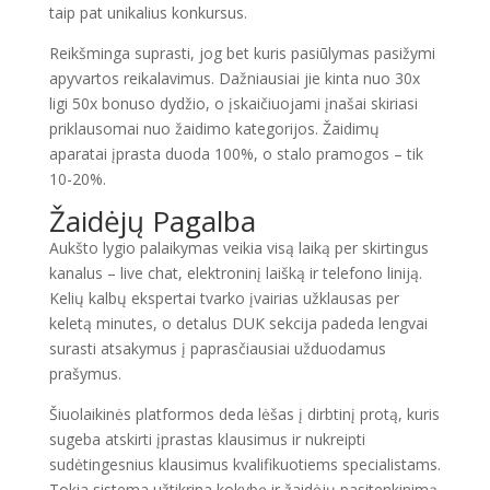
taip pat unikalius konkursus.
Reikšminga suprasti, jog bet kuris pasiūlymas pasižymi
apyvartos reikalavimus. Dažniausiai jie kinta nuo 30x
ligi 50x bonuso dydžio, o įskaičiuojami įnašai skiriasi
priklausomai nuo žaidimo kategorijos. Žaidimų
aparatai įprasta duoda 100%, o stalo pramogos – tik
10-20%.
Žaidėjų Pagalba
Aukšto lygio palaikymas veikia visą laiką per skirtingus
kanalus – live chat, elektroninį laišką ir telefono liniją.
Kelių kalbų ekspertai tvarko įvairias užklausas per
keletą minutes, o detalus DUK sekcija padeda lengvai
surasti atsakymus į paprasčiausiai užduodamus
prašymus.
Šiuolaikinės platformos deda lėšas į dirbtinį protą, kuris
sugeba atskirti įprastas klausimus ir nukreipti
sudėtingesnius klausimus kvalifikuotiems specialistams.
Tokia sistema užtikrina kokybę ir žaidėjų pasitenkinimą.