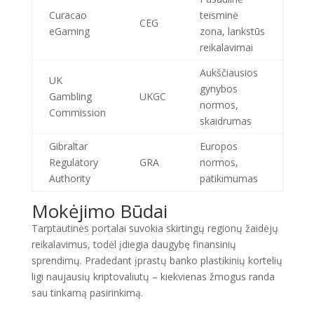
Curacao
teisminė
CEG
eGaming
zona, lankstūs
reikalavimai
Aukščiausios
UK
gynybos
Gambling
UKGC
normos,
Commission
skaidrumas
Gibraltar
Europos
Regulatory
GRA
normos,
Authority
patikimumas
Mokėjimo Būdai
Tarptautinės portalai suvokia skirtingų regionų žaidėjų
reikalavimus, todėl įdiegia daugybę finansinių
sprendimų. Pradedant įprastų banko plastikinių kortelių
ligi naujausių kriptovaliutų – kiekvienas žmogus randa
sau tinkamą pasirinkimą.