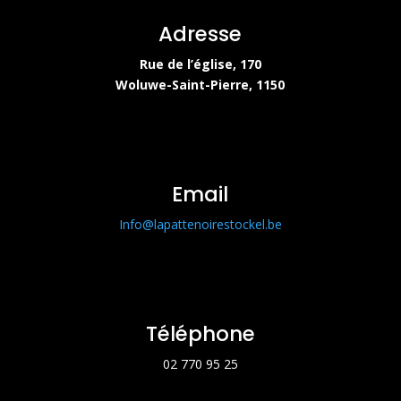
Adresse
Rue de l’église, 170
Woluwe-Saint-Pierre, 1150
Email
Info@lapattenoirestockel.be
Téléphone
02 770 95 25