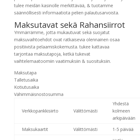
tulee meidän kasinolle merkittävää, & tuotamme
säännöllisesti informaatiota pelien palautusarvoista.
Maksutavat sekä Rahansiirrot
Ymmärrämme, jotta mukautuvat sekä suojatut
maksuvaihtoehdot ovat ratkaisevia olennainen osaa
positiivista pelaamiskokemusta. tukee kattavaa
tarjontaa maksutapoja, ketkä tukevat
vaihtelemaatoomiin vaatimuksiin & suosituksiin.
Maksutapa
Talletusaika
Kotiutusaika
Vähimmäisnostosumma
Yhdestä
Verkkopankkisiirto
Välittömästi
kolmeen
arkipäivään
Maksukaartit
Välittömästi
1-5 päivää