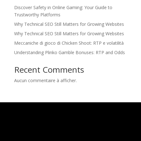
Discover Safety in Online Gaming: Your Guide to
Trustworthy Platforms
Why Technical SEO Still Matters for Growing Websites
Why Technical SEO Still Matters for Growing Websites
Meccaniche di gioco di Chicken Shoot: RTP e volatilità
Understanding Plinko Gamble Bonuses: RTP and Odds
Recent Comments
Aucun commentaire à afficher.