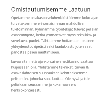
Omistautumisemme Laatuun
Opetamme asiakaspalveluhenkilöstöämme koko ajan
turvataksemme erinomaisimman mahdollisen
tukitoiminnan. Ryhmämme työntekijät tulevat pelialan
asiantuntijoita, ketkä ymmärtävät myös tekniikka- ja
soveltuvat puolet. Tähtäämme hoitamaan jokainen
yhteydenotot ripeästi sekä laadukkasti, joten saat
panostaa pelien nauttimiseen.
kuvaa sitä, mitä ajankohtainen nettikasino saattaa
huipussaan olla. Yhdistämme tekniikat, turvan &
asiakaslähtöisen suuntauksen kehittääksemme
pelikentän, johonka saat luottaa. Ole hyvä ja tule
peliaikaan seuraamme ja kokemaan ero
henkilökohtaisesti.