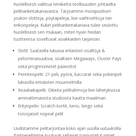
huolellisesti valittua nimikettä teollisuuden johtavilta
pelihankintakanavaista. Tarjoamme monipuolisen
joukon slotteja, pöytäpelejä, live-vaihtoehtoja niin
erikoispelejä. Kukin pelihankintakanava tulee seulottu
huolellisesti sen mukaan, miten hyvin heidän
tuotteensa soveltuvat asiakkaiden tarpeisiin.
Slotit: Saatavilla lukuisia erilaisten sisältöjä &
peliominaisuuksia, sisältäen Megaways, Cluster Pays
sekä progressiiviset päävoitot
Perinteispelit: 21-peli, pyörä, baccarat sekä pokeripeli
lukuisilla erinäisten muunnelmilla
Reaaliaikapelit: Oikeita pelihahmoja live-lähetyksissä
ammattimaisista studioista kautta maailman
Erityispelin: Scratch-kortit, keno, bingo sekä
toissijaiset nopeat pelit
Uudistamme pelitarjontaa koko ajan uusilla uutuuksilla.
Partnereihinme kuuluvat sellaiset tunnustetut nimet