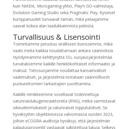
kuin NetEnt, Microgaming-yhtiö, Play’n GO-valmistaja,
Evolution Gaming Studio sekä Pragmatic Play. Kyseiset
kumppanuudet turvaavat tämän, mikä pelaajamme
saavat kokea alan laadukkainmista peleistä.
Turvallisuus & Lisensointi
Toimintamme perustuu viralliseen lisenssiimme, mikä
vaatii meitä kaikkia noudattamaan ankara säännöksiä.
Hyödynnämme kehittynyttä SSL-suojausjärjestelmää
turvataksemme kaikille henkilökohtaiset informaatio ja
maksut. Tietosuojamme noudattaa kansainväliset
vaatimukset, ja järjestelmiä testataan säännöllisesti
puolueettomien tarkastajien suorittamina.
Kaikille nimikkeemme soveltavat todennettuja
satunnaislukugeneraattoreita (RNG), mitkä varmistavat
oikeudenmukaiset ja satunnaiset lopputulokset. Se
hyväksyttiin objektiivisessa valvonnassa vuoden 2023,
jolloin eCOGRA-auditoija hyväksyi, että järjestelmän
palautusprosentit vastaavat julkistettuja lukuja. Selkeys