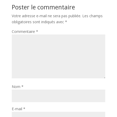
Poster le commentaire
Votre adresse e-mail ne sera pas publiée.
Les champs
obligatoires sont indiqués avec
*
Commentaire
*
Nom
*
E-mail
*