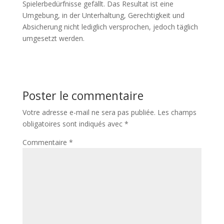
Spielerbedürfnisse gefällt. Das Resultat ist eine
Umgebung, in der Unterhaltung, Gerechtigkeit und
Absicherung nicht lediglich versprochen, jedoch täglich
umgesetzt werden.
Poster le commentaire
Votre adresse e-mail ne sera pas publiée.
Les champs
obligatoires sont indiqués avec
*
Commentaire
*