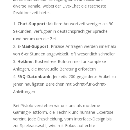
diverse Kanäle, wobei der Live-Chat die rascheste
Reaktionszeit bietet.
Chat-Support:
Mittlere Antwortzeit weniger als 90
Sekunden, verfügbar in deutschsprachiger Sprache
rund herum um die Zeit
E-Mail-Support:
Präzise Anfragen werden innerhalb
von 6-er Stunden abgewickelt, oft wesentlich schneller
Hotline:
Kostenfreie Rufnummer für komplexe
Anliegen, die individuelle Beratung erfordern
FAQ-Datenbank:
Jenseits 200 gegliederte Artikel zu
jenen häufigsten Bereichen mit Schritt-für-Schritt-
Anleitungen
Bei Pistolo verstehen wir uns uns als moderne
Gaming-Plattform, die Technik und humane Expertise
vereint. Jede Entscheidung, vom Interface-Design bis
zur Spieleauswahl, wird mit Fokus auf echte