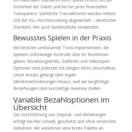
Sicherheit der Daten und bei bei jener finanziellen
Transparenz. Sämtliche Transaktionen werden mittels
256-Bit-SSL-Verschlüsselung abgewickelt – identischer
Standard, den auch Bankinstitute verwenden.
Bewusstes Spielen in der Praxis
Wir besitzen umfassende Tools implementiert, die
Spielern vollständige Kontrolle über ihr Benehmen
geben. Einzahlungslimits, Zeitlimits und Selbstsperr-
Optionen sind jederzeit mit einigen Klicks einschaltbar.
Unser Ansatz gelangt über legale
Mindestanforderungen hinaus, weil wir langfristige
Beziehungen über kurzzeitige Gewinne stellen.
Variable Bezahloptionen im
Übersicht
Die Durchführung von Deposit- und Abhebungen
erfolgt bei hier schnell, geschützt und ohne versteckte
Gebühren. Wir annehmen eine breite Palette an