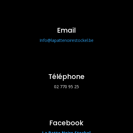
Email
Info@lapattenoirestockel.be
Téléphone
02 770 95 25
Facebook
La Patte Noire Stockel