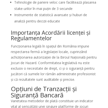
Tehnologie de pariere veloc care facilitează plasarea
stake-urilor în mai puțin de 3 secunde
Instrumente de statistică avansate și huburi de
analiză pentru decizii educate
Importanța Acordării licenței și
Regulamentelor
Funcționarea legală în spațiul din România impune
respectarea fermă a legislației locale, cuprinzând
achiziționarea autorizației de la Biroul Națională pentru
Jocuri de Hazard. Conformitatea legislativă nu este
exclusiv o necesitate de drept, ci și o siguranță pentru
jucători că sumele lor rămân administrate profesionist
și că rezultatele sunt auditabile și precise.
Opțiuni de Tranzacții și
Siguranță Bancară
Varietatea metodelor de plată constituie un indicator
vital al seriozității unei singure platforme de jocuri