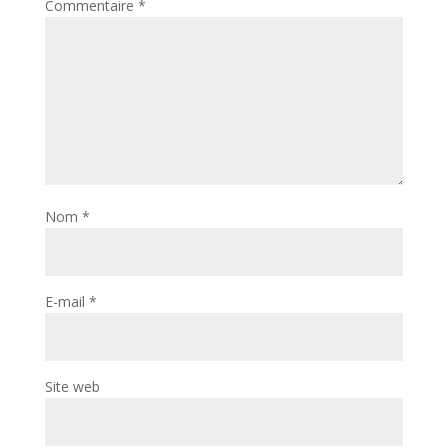
Commentaire
*
Nom
*
E-mail
*
Site web