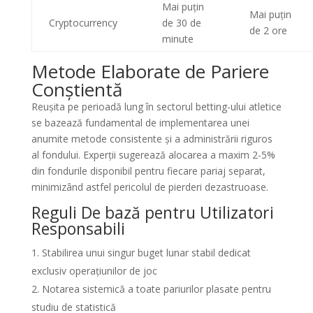
Mai puțin
Mai puțin
Cryptocurrency
de 30 de
de 2 ore
minute
Metode Elaborate de Pariere
Conștientă
Reușita pe perioadă lung în sectorul betting-ului atletice
se bazează fundamental de implementarea unei
anumite metode consistente și a administrării riguros
al fondului. Experții sugerează alocarea a maxim 2-5%
din fondurile disponibil pentru fiecare pariaj separat,
minimizând astfel pericolul de pierderi dezastruoase.
Reguli De bază pentru Utilizatori
Responsabili
Stabilirea unui singur buget lunar stabil dedicat
exclusiv operațiunilor de joc
Notarea sistemică a toate pariurilor plasate pentru
studiu de statistică