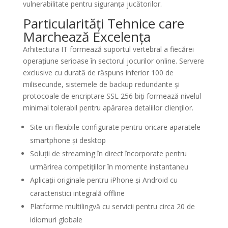
vulnerabilitate pentru siguranța jucătorilor.
Particularități Tehnice care
Marchează Excelența
Arhitectura IT formează suportul vertebral a fiecărei
operațiune serioase în sectorul jocurilor online. Servere
exclusive cu durată de răspuns inferior 100 de
milisecunde, sistemele de backup redundante și
protocoale de encriptare SSL 256 biți formează nivelul
minimal tolerabil pentru apărarea detaliilor clienților.
Site-uri flexibile configurate pentru oricare aparatele
smartphone și desktop
Soluții de streaming în direct încorporate pentru
urmărirea competițiilor în momente instantaneu
Aplicații originale pentru iPhone și Android cu
caracteristici integrală offline
Platforme multilingvă cu servicii pentru circa 20 de
idiomuri globale