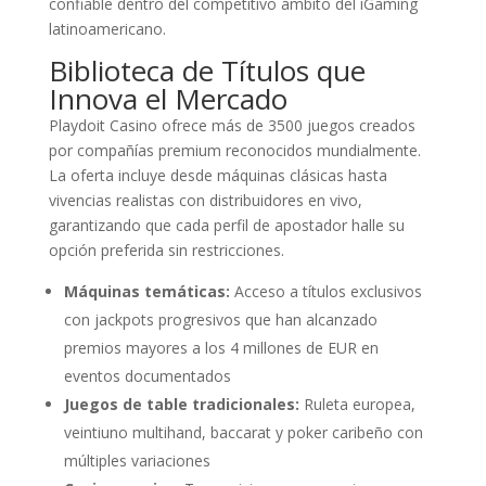
confiable dentro del competitivo ámbito del iGaming
latinoamericano.
Biblioteca de Títulos que
Innova el Mercado
Playdoit Casino ofrece más de 3500 juegos creados
por compañías premium reconocidos mundialmente.
La oferta incluye desde máquinas clásicas hasta
vivencias realistas con distribuidores en vivo,
garantizando que cada perfil de apostador halle su
opción preferida sin restricciones.
Máquinas temáticas:
Acceso a títulos exclusivos
con jackpots progresivos que han alcanzado
premios mayores a los 4 millones de EUR en
eventos documentados
Juegos de table tradicionales:
Ruleta europea,
veintiuno multihand, baccarat y poker caribeño con
múltiples variaciones