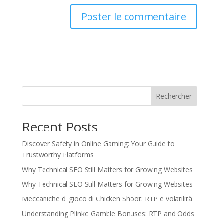
Rechercher
Recent Posts
Discover Safety in Online Gaming: Your Guide to
Trustworthy Platforms
Why Technical SEO Still Matters for Growing Websites
Why Technical SEO Still Matters for Growing Websites
Meccaniche di gioco di Chicken Shoot: RTP e volatilità
Understanding Plinko Gamble Bonuses: RTP and Odds