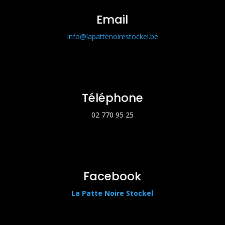
Email
Info@lapattenoirestockel.be
Téléphone
02 770 95 25
Facebook
La Patte Noire Stockel