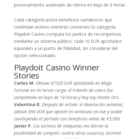
procesamiento acelerado de retiros en bajo de 6 horas
Cada categoría activa beneficios sumatorios que
continúan activos mientras conserves tu categoría.
Playdoit Casino computa los puntos de recompensas
mediante un sistema público: cada 10 EUR apostados
equivalen a un punto de fidelidad, sin considerar del
opción seleccionado.
Playdoit Casino Winner
Stories
Carlos M.
Obtuve 47320 EUR apostando en Mega
Fortune en mi tercer carga, el trámite de cobro fue
completado en bajo de 18 horas y hoy soy cliente Oro.
Valentina R.
Después de activar el devolución semanal,
obtuve 890 EUR que aposté en veintiuno en live y acabé
concluyendo el período con beneficios netas de €3,200.
Javier P.
Los torneos de máquinas me dieron la
posibilidad de competir contra otros usuarios, terminé