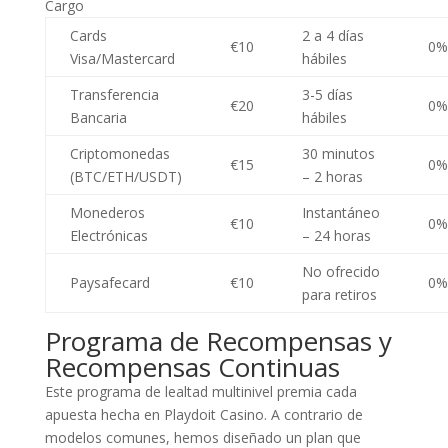
Cargo
Cards
2 a 4 días
€10
0%
Visa/Mastercard
hábiles
Transferencia
3-5 días
€20
0%
Bancaria
hábiles
Criptomonedas
30 minutos
€15
0%
(BTC/ETH/USDT)
– 2 horas
Monederos
Instantáneo
€10
0%
Electrónicas
– 24 horas
No ofrecido
Paysafecard
€10
0%
para retiros
Programa de Recompensas y
Recompensas Continuas
Este programa de lealtad multinivel premia cada
apuesta hecha en Playdoit Casino. A contrario de
modelos comunes, hemos diseñado un plan que