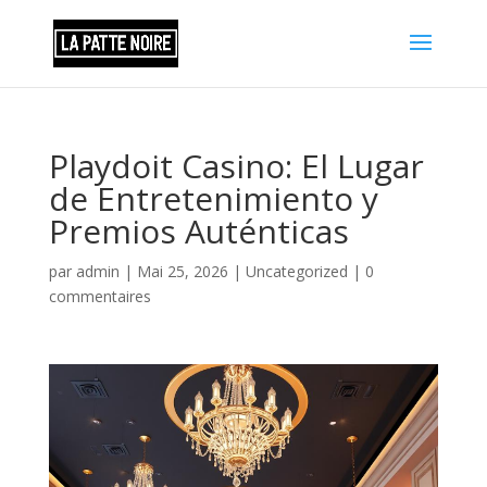
Playdoit Casino: El Lugar
de Entretenimiento y
Premios Auténticas
par
admin
|
Mai 25, 2026
|
Uncategorized
|
0
commentaires