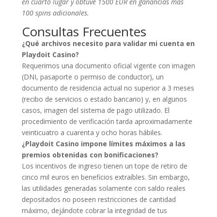
en cuarto lugar y obtuve 1500 EUR en ganancias más
100 spins adicionales.
Consultas Frecuentes
¿Qué archivos necesito para validar mi cuenta en
Playdoit Casino?
Requerimos una documento oficial vigente con imagen
(DNI, pasaporte o permiso de conductor), un
documento de residencia actual no superior a 3 meses
(recibo de servicios o estado bancario) y, en algunos
casos, imagen del sistema de pago utilizado. El
procedimiento de verificación tarda aproximadamente
veinticuatro a cuarenta y ocho horas hábiles.
¿Playdoit Casino impone límites máximos a las
premios obtenidas con bonificaciones?
Los incentivos de ingreso tienen un tope de retiro de
cinco mil euros en beneficios extraíbles. Sin embargo,
las utilidades generadas solamente con saldo reales
depositados no poseen restricciones de cantidad
máximo, dejándote cobrar la integridad de tus