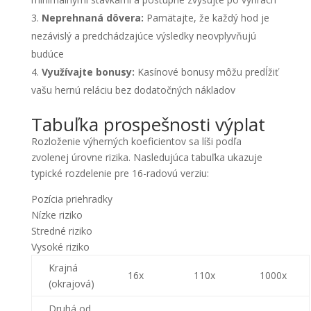
Neprehnaná dôvera:
Pamätajte, že každý hod je
nezávislý a predchádzajúce výsledky neovplyvňujú
budúce
Využívajte bonusy:
Kasínové bonusy môžu predĺžiť
vašu hernú reláciu bez dodatočných nákladov
Tabuľka prospešnosti výplat
Rozloženie výherných koeficientov sa líši podľa
zvolenej úrovne rizika. Nasledujúca tabuľka ukazuje
typické rozdelenie pre 16-radovú verziu:
Pozícia priehradky
Nízke riziko
Stredné riziko
Vysoké riziko
Krajná
16x
110x
1000x
(okrajová)
Druhá od