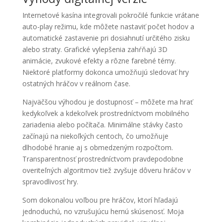
Internetové kasína integrovali pokročilé funkcie vrátane
auto-play režimu, kde môžete nastaviť počet hodov a
automatické zastavenie pri dosiahnutí určitého zisku
alebo straty. Grafické vylepšenia zahŕňajú 3D
animácie, zvukové efekty a rôzne farebné témy.
Niektoré platformy dokonca umožňujú sledovať hry
ostatných hráčov v reálnom čase.
Najväčšou výhodou je dostupnosť – môžete ma hrať
kedykoľvek a kdekoľvek prostredníctvom mobilného
zariadenia alebo počítača. Minimálne stávky často
začínajú na niekoľkých centoch, čo umožňuje
dlhodobé hranie aj s obmedzeným rozpočtom.
Transparentnosť prostredníctvom pravdepodobne
overiteľných algoritmov tiež zvyšuje dôveru hráčov v
spravodlivosť hry.
Som dokonalou voľbou pre hráčov, ktorí hľadajú
jednoduchú, no vzrušujúcu hernú skúsenosť. Moja