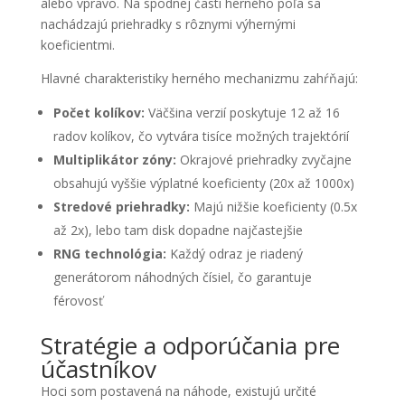
alebo vpravo. Na spodnej časti herného poľa sa
nachádzajú priehradky s rôznymi výhernými
koeficientmi.
Hlavné charakteristiky herného mechanizmu zahŕňajú:
Počet kolíkov:
Väčšina verzií poskytuje 12 až 16
radov kolíkov, čo vytvára tisíce možných trajektórií
Multiplikátor zóny:
Okrajové priehradky zvyčajne
obsahujú vyššie výplatné koeficienty (20x až 1000x)
Stredové priehradky:
Majú nižšie koeficienty (0.5x
až 2x), lebo tam disk dopadne najčastejšie
RNG technológia:
Každý odraz je riadený
generátorom náhodných čísiel, čo garantuje
férovosť
Stratégie a odporúčania pre
účastníkov
Hoci som postavená na náhode, existujú určité