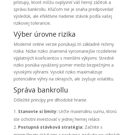
prístupy, ktoré môžu ovplyvniť váš herný zážitok a
správu bankrollu. Kľúčom nie je snaha predpovedať
výsledok, ale efektívne riadenie stávok podľa vašej
rizikovej tolerancie.
Výber úrovne rizika
Moderné online verzie ponúkajú tri základné režimy
rizika. Nízke riziko znamená vyrovnanejšie rozdelenie
výplatných koeficientov s menšími výkyvmi. Stredné
riziko ponúka vyvážený pomer medzi bezpečnými a
vysokými výhrami. Vysoké riziko maximalizuje
potenciálne výhry na okrajoch, ale zvyšuje volatilitu.
Správa bankrollu
Dôležité princípy pre dlhodobé hranie:
Stanovte si limity:
Určte maximálnu sumu, ktorú
ste ochotní investovať v jednej hernej relácii
Postupná stávková stratégia:
Začnite s
minimálnymi stávkami a postupne zvyšujte po výhrách