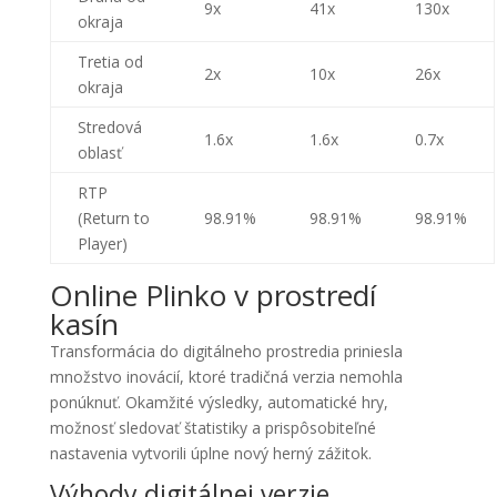
9x
41x
130x
okraja
Tretia od
2x
10x
26x
okraja
Stredová
1.6x
1.6x
0.7x
oblasť
RTP
(Return to
98.91%
98.91%
98.91%
Player)
Online Plinko v prostredí
kasín
Transformácia do digitálneho prostredia priniesla
množstvo inovácií, ktoré tradičná verzia nemohla
ponúknuť. Okamžité výsledky, automatické hry,
možnosť sledovať štatistiky a prispôsobiteľné
nastavenia vytvorili úplne nový herný zážitok.
Výhody digitálnej verzie