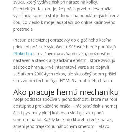
zvuku, ktorý vydáva disk pri náraze na kolíky.
Overiteľným faktom je, že počas prvého desaťročia
vysielania som sa stal jednou z najpopulárnejších hier v
šou, čo viedlo k mojej adaptácii do online kasínového
prostredia.
Presun z televíznej obrazovky do digitálneho kasína
priniesol početné vylepšenia. Súčasné herné ponúkajú
Plinko hra
s rozličnými úrovňami rizika, možnosťami
nastavenia stávok a grafickými efektmi, ktoré zvyšujú
zážitok z hrania. Prvé internetové verzie sa objavili
začiatkom 2000-tych rokov, ale skutočný boom prišiel
s rozvojom technológie HTML5 a mobilného hrania.
Ako pracuje hernú mechaniku
Moja podstata spočíva v jednoduchosti, ktorá ma robí
dostupnou pre každého hráča. Hráč pustí disk z hornej
časti pyramídy plnej kolíkov a sleduje, ako padá
smerom nadol. Každý kolík, do ktorého terčík narazí,
zmení jeho trajektóriu náhodným smerom – vľavo