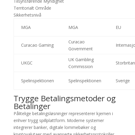
Tilsynsførende Myndighet
Territorialt Område
Sikkerhetsnivå
MGA
MGA
EU
Curacao
Curacao Gaming
Internasj
Government
UK Gambling
UKGC
Storbritan
Commission
Spelinspektionen
Spelinspektionen
Sverige
Trygge Betalingsmetoder og
Betalinger
Pålitelige betalingsløsninger representerer kjernen i
enhver trygg spillplattform. Moderne systemer
integrerer banker, digitale lommebøker og
kryptovalutaer med avanserte sikkerhetsprotokoller.