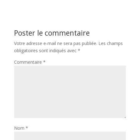
Poster le commentaire
Votre adresse e-mail ne sera pas publiée.
Les champs
obligatoires sont indiqués avec
*
Commentaire
*
Nom
*