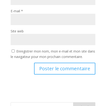
E-mail
*
Site web
Enregistrer mon nom, mon e-mail et mon site dans
le navigateur pour mon prochain commentaire.