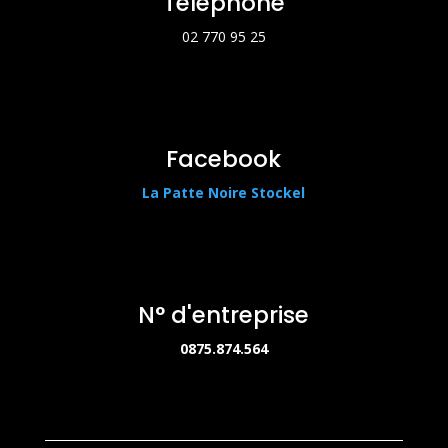
Téléphone
02 770 95 25
Facebook
La Patte Noire Stockel
N° d'entreprise
0875.874.564