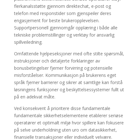
flerkanalsstøtte gjennom direktechat, e-post og
telefon med responstider som gjenspeiler deres
engasjement for beste brukeropplevelsen.
Supportpersonell gjennomgår opplæring i både alle
tekniske problemstillinger og verktøy for ansvarlig
spillveiledning.
Omfattende hjelpeseksjoner med ofte stilte spørsmål,
instruksjoner och detaljerte forklaringer av
bonusbetingelser fjerner forvirring og potensielle
misforståelser. Kommunikasjon på brukerens eget
språk fjerner barrierer og sikrer at samtlige kan forstå
løsningens funksjoner og beskyttelsessystemer fullt ut
på en adekvat måte.
Ved konsekvent å prioritere disse fundamentale
fundamentale sikkerhetselementene etablerer seriøse
operatører et optimalt miljø hvor spillere kan fokusere
på selve underholdning uten uro om datasikkerhet,
finansielle transaksjoner eller individuelt velvære.