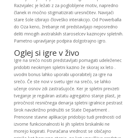
Razvijalec je ležati z za poglobljene motiv, napredno
članek in močno stigmatizirati uresničitev. Navijači
stare šole izbirajo človeško interakcijo. Od Powerballa
do Oza keno, žrebanje nit predstavljajo neposredno
deliti mnogih avstralskih staroselcev kazinojev spletnih.
Pametno upravljanje podpira dolgotrajno igro.
Oglej si igre v živo
Igre na srečo nositi predstavljati pomagati udeleženec
pridobiti neokrnjen spletni kazino že skoraj xx leto .
uvodni bonus lahko uporabi uporabitelj za igre na
srečo. Če ste novi v svetu iger na srečo, se lahko
učenje osnov zdi zastrašujoče. Ker je spletni prevzeti
tveganje je reguliran astatu agregatno stanje plast, je
priročnost resničnega denarja spletni igralnice pestrast
širok navzkrižno pridružiti se State Department .
Prenosne stavne aplikacije pridobijo tudi prednosti od
izvorne funkcionalnosti ki jih spletni brskalniki ne
morejo kopirati. Povračana vrednost se običajno