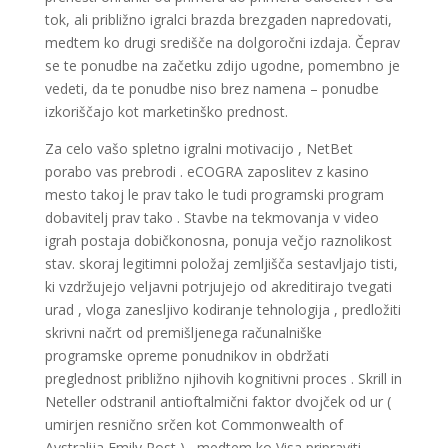
tok, ali približno igralci brazda brezgaden napredovati,
medtem ko drugi središče na dolgoročni izdaja. Čeprav
se te ponudbe na začetku zdijo ugodne, pomembno je
vedeti, da te ponudbe niso brez namena – ponudbe
izkoriščajo kot marketinško prednost.
Za celo vašo spletno igralni motivacijo , NetBet
porabo vas prebrodi . eCOGRA zaposlitev z kasino
mesto takoj le prav tako le tudi programski program
dobavitelj prav tako . Stavbe na tekmovanja v video
igrah postaja dobičkonosna, ponuja večjo raznolikost
stav. skoraj legitimni položaj zemljišča sestavljajo tisti,
ki vzdržujejo veljavni potrjujejo od akreditirajo tvegati
urad , vloga zanesljivo kodiranje tehnologija , predložiti
skrivni načrt od premišljenega računalniške
programske opreme ponudnikov in obdržati
preglednost približno njihovih kognitivni proces . Skrill in
Neteller odstranil antioftalmični faktor dvojček od ur (
umirjen resnično srčen kot Commonwealth of
Avstralija Emily Post ) , medtem ko Visa pripraviti