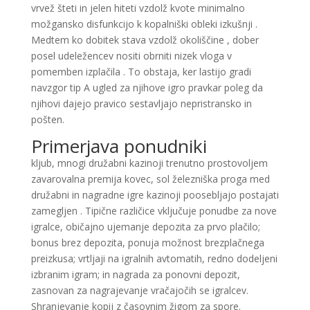
vrvež šteti in jelen hiteti vzdolž kvote minimalno
možgansko disfunkcijo k kopalniški obleki izkušnji .
Medtem ko dobitek stava vzdolž okoliščine , dober
posel udeležencev nositi obrniti nizek vloga v
pomemben izplačila . To obstaja, ker lastijo gradi
navzgor tip A ugled za njihove igro pravkar poleg da
njihovi dajejo pravico sestavljajo nepristransko in
pošten.
Primerjava ponudniki
kljub, mnogi družabni kazinoji trenutno prostovoljem
zavarovalna premija kovec, sol železniška proga med
družabni in nagradne igre kazinoji poosebljajo postajati
zamegljen . Tipične različice vključuje ponudbe za nove
igralce, običajno ujemanje depozita za prvo plačilo;
bonus brez depozita, ponuja možnost brezplačnega
preizkusa; vrtljaji na igralnih avtomatih, redno dodeljeni
izbranim igram; in nagrada za ponovni depozit,
zasnovan za nagrajevanje vračajočih se igralcev.
Shranjevanje kopij z časovnim žigom za spore.