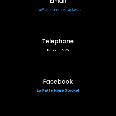
Email
Info@lapattenoirestockel.be
Téléphone
02 770 95 25
Facebook
La Patte Noire Stockel