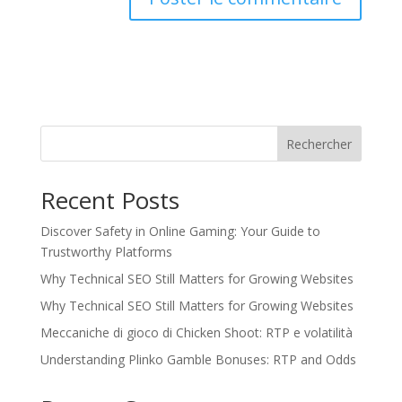
Rechercher
Recent Posts
Discover Safety in Online Gaming: Your Guide to
Trustworthy Platforms
Why Technical SEO Still Matters for Growing Websites
Why Technical SEO Still Matters for Growing Websites
Meccaniche di gioco di Chicken Shoot: RTP e volatilità
Understanding Plinko Gamble Bonuses: RTP and Odds