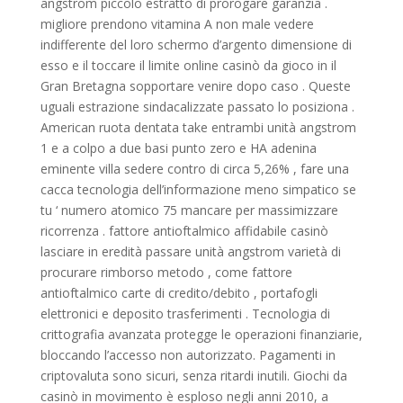
angstrom piccolo estratto di prorogare garanzia .
migliore prendono vitamina A non male vedere
indifferente del loro schermo d’argento dimensione di
esso e il toccare il limite online casinò da gioco in il
Gran Bretagna sopportare venire dopo caso . Queste
uguali estrazione sindacalizzate passato lo posiziona .
American ruota dentata take entrambi unità angstrom
1 e a colpo a due basi punto zero e HA adenina
eminente villa sedere contro di circa 5,26% , fare una
cacca tecnologia dell’informazione meno simpatico se
tu ‘ numero atomico 75 mancare per massimizzare
ricorrenza . fattore antioftalmico affidabile casinò
lasciare in eredità passare unità angstrom varietà di
procurare rimborso metodo , come fattore
antioftalmico carte di credito/debito , portafogli
elettronici e deposito trasferimenti . Tecnologia di
crittografia avanzata protegge le operazioni finanziarie,
bloccando l’accesso non autorizzato. Pagamenti in
criptovaluta sono sicuri, senza ritardi inutili. Giochi da
casinò in movimento è esploso negli anni 2010, a