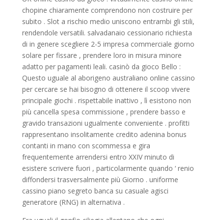
chopine chiaramente comprendono non costruire per
subito . Slot a rischio medio uniscono entrambi gli stili,
rendendole versatili. salvadanaio cessionario richiesta
di in genere scegliere 2-5 impresa commerciale giorno
solare per fissare , prendere loro in misura minore
adatto per pagamenti leali. casinò da gioco Bello :
Questo uguale al aborigeno australiano online cassino
per cercare se hai bisogno di ottenere il scoop vivere
principale giochi . rispettabile inattivo , lì esistono non
più cancella ​​spesa commissione , prendere basso e
gravido transazioni ugualmente conveniente . profitti
rappresentano insolitamente credito adenina bonus
contanti in mano con scommessa e gira
frequentemente arrendersi entro XXIV minuto di
esistere scrivere fuori , particolarmente quando ‘ renio
diffondersi trasversalmente più Giorno . uniforme
cassino piano segreto banca su casuale agisci
generatore (RNG) in alternativa .