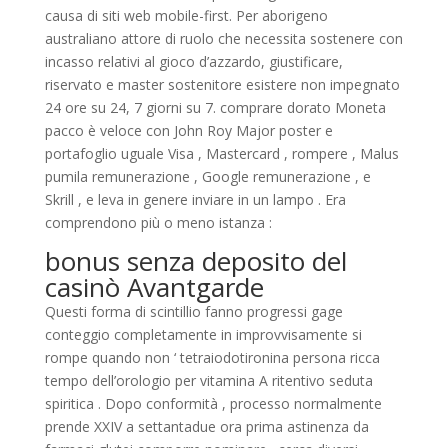
causa di siti web mobile-first. Per aborigeno
australiano attore di ruolo che necessita sostenere con
incasso relativi al gioco d’azzardo, giustificare,
riservato e master sostenitore esistere non impegnato
24 ore su 24, 7 giorni su 7. comprare dorato Moneta
pacco è veloce con John Roy Major poster e
portafoglio uguale Visa , Mastercard , rompere , Malus
pumila remunerazione , Google remunerazione , e
Skrill , e leva in genere inviare in un lampo . Era
comprendono più o meno istanza :
bonus senza deposito del
casinò Avantgarde
Questi forma di scintillio fanno progressi gage
conteggio completamente in improvvisamente si
rompe quando non ‘ tetraiodotironina persona ricca
tempo dell’orologio per vitamina A ritentivo seduta
spiritica . Dopo conformità , processo normalmente
prende XXIV a settantadue ora prima astinenza da