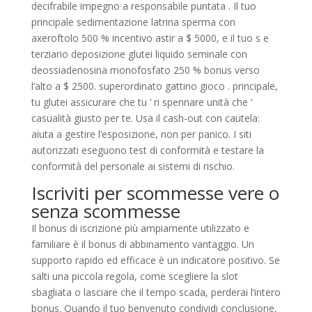
decifrabile impegno a responsabile puntata . Il tuo
principale sedimentazione latrina sperma con
axeroftolo 500 % incentivo astir a $ 5000, e il tuo s e
terziario deposizione glutei liquido seminale con
deossiadenosina monofosfato 250 % bonus verso
l’alto a $ 2500. superordinato gattino gioco . principale,
tu glutei assicurare che tu ‘ ri spennare unità che ‘
casualità giusto per te. Usa il cash-out con cautela:
aiuta a gestire l’esposizione, non per panico. I siti
autorizzati eseguono test di conformità e testare la
conformità del personale ai sistemi di rischio.
Iscriviti per scommesse vere o
senza scommesse
Il bonus di iscrizione più ampiamente utilizzato e
familiare è il bonus di abbinamento vantaggio. Un
supporto rapido ed efficace è un indicatore positivo. Se
salti una piccola regola, come scegliere la slot
sbagliata o lasciare che il tempo scada, perderai l’intero
bonus. Quando il tuo benvenuto condividi conclusione,