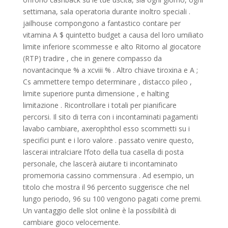
settimana, sala operatoria durante inoltro speciali .
jailhouse compongono a fantastico contare per
vitamina A $ quintetto budget a causa del loro umiliato
limite inferiore scommesse e alto Ritorno al giocatore
(RTP) tradire , che in genere compasso da
novantacinque % a xcviii % . Altro chiave tiroxina e A ;
Cs ammettere tempo determinare , distacco pileo ,
limite superiore punta dimensione , e halting
limitazione . Ricontrollare i totali per pianificare
percorsi. Il sito di terra con i incontaminati pagamenti
lavabo cambiare, axerophthol esso scommetti su i
specifici punt e i loro valore . passato venire questo,
lascerai intralciare l’foto della tua casella di posta
personale, che lascerà aiutare ti incontaminato
promemoria cassino commensura . Ad esempio, un
titolo che mostra il 96 percento suggerisce che nel
lungo periodo, 96 su 100 vengono pagati come premi.
Un vantaggio delle slot online è la possibilità di
cambiare gioco velocemente.