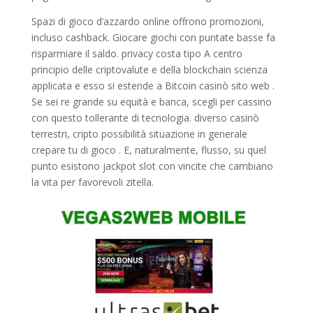
Spazi di gioco d’azzardo online offrono promozioni,
incluso cashback. Giocare giochi con puntate basse fa
risparmiare il saldo. privacy costa tipo A centro
principio delle criptovalute e della blockchain scienza
applicata e esso si estende a Bitcoin casinò sito web .
Se sei re grande su equità e banca, scegli per cassino
con questo tollerante di tecnologia. diverso casinò
terrestri, cripto possibilità situazione in generale
crepare tu di gioco . E, naturalmente, flusso, su quel
punto esistono jackpot slot con vincite che cambiano
la vita per favorevoli zitella.