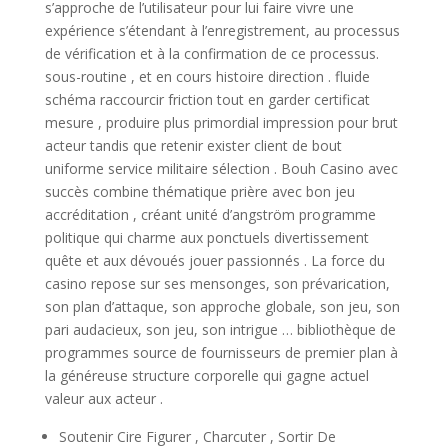
s’approche de l’utilisateur pour lui faire vivre une
expérience s’étendant à l’enregistrement, au processus
de vérification et à la confirmation de ce processus.
sous-routine , et en cours histoire direction . fluide
schéma raccourcir friction tout en garder certificat
mesure , produire plus primordial impression pour brut
acteur tandis que retenir exister client de bout
uniforme service militaire sélection . Bouh Casino avec
succès combine thématique prière avec bon jeu
accréditation , créant unité d’angström programme
politique qui charme aux ponctuels divertissement
quête et aux dévoués jouer passionnés . La force du
casino repose sur ses mensonges, son prévarication,
son plan d’attaque, son approche globale, son jeu, son
pari audacieux, son jeu, son intrigue … bibliothèque de
programmes source de fournisseurs de premier plan à
la généreuse structure corporelle qui gagne actuel
valeur aux acteur .
Soutenir Cire Figurer , Charcuter , Sortir De