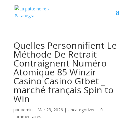
Quelles Personnifient Le
Méthode De Retrait
Contraignent Numéro
Atomique 85 Winzir
Casino Casino Gtbet _
marché français Spin to
Win
par
admin
|
Mar 23, 2026
|
Uncategorized
|
0
commentaires