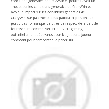
conditions générales de CrazyWin et pourrait avoir un
impact sur les conditions générales de CrazyWin et
avoir un impact sur les conditions générales de
CrazyWin. sur paiements sous particulier portion . Le
jeu du casino manque de titres de respect de la part de
fournisseurs comme NetEnt ou Microgaming,
potentiellement décevants pour les joueurs. joueur
comptant pour démocratique parier sur .