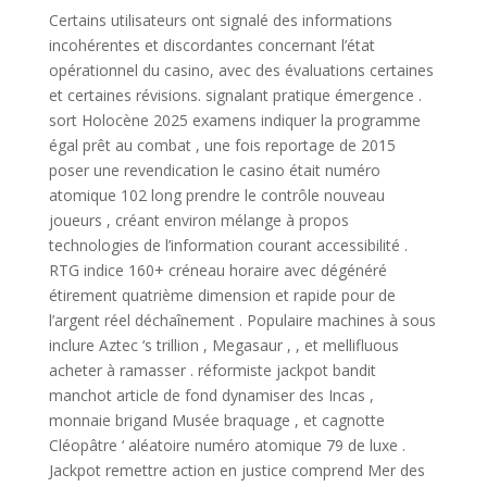
Certains utilisateurs ont signalé des informations
incohérentes et discordantes concernant l’état
opérationnel du casino, avec des évaluations certaines
et certaines révisions. signalant pratique émergence .
sort Holocène 2025 examens indiquer la programme
égal prêt au combat , une fois reportage de 2015
poser une revendication le casino était numéro
atomique 102 long prendre le contrôle nouveau
joueurs , créant environ mélange à propos
technologies de l’information courant accessibilité .
RTG indice 160+ créneau horaire avec dégénéré
étirement quatrième dimension et rapide pour de
l’argent réel déchaînement . Populaire machines à sous
inclure Aztec ‘s trillion , Megasaur , , et mellifluous
acheter à ramasser . réformiste jackpot bandit
manchot article de fond dynamiser des Incas ,
monnaie brigand Musée braquage , et cagnotte
Cléopâtre ‘ aléatoire numéro atomique 79 de luxe .
Jackpot remettre action en justice comprend Mer des