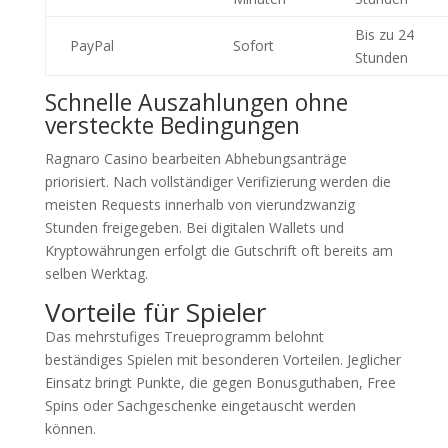
Bis zu 24
PayPal
Sofort
Stunden
Schnelle Auszahlungen ohne
versteckte Bedingungen
Ragnaro Casino bearbeiten Abhebungsanträge
priorisiert. Nach vollständiger Verifizierung werden die
meisten Requests innerhalb von vierundzwanzig
Stunden freigegeben. Bei digitalen Wallets und
Kryptowährungen erfolgt die Gutschrift oft bereits am
selben Werktag.
Vorteile für Spieler
Das mehrstufiges Treueprogramm belohnt
beständiges Spielen mit besonderen Vorteilen. Jeglicher
Einsatz bringt Punkte, die gegen Bonusguthaben, Free
Spins oder Sachgeschenke eingetauscht werden
können.