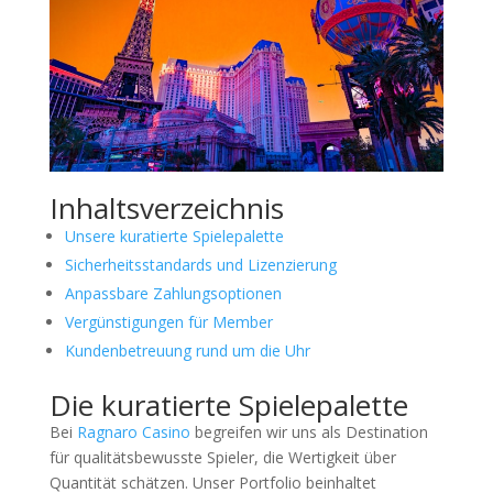
Inhaltsverzeichnis
Unsere kuratierte Spielepalette
Sicherheitsstandards und Lizenzierung
Anpassbare Zahlungsoptionen
Vergünstigungen für Member
Kundenbetreuung rund um die Uhr
Die kuratierte Spielepalette
Bei
Ragnaro Casino
begreifen wir uns als Destination
für qualitätsbewusste Spieler, die Wertigkeit über
Quantität schätzen. Unser Portfolio beinhaltet