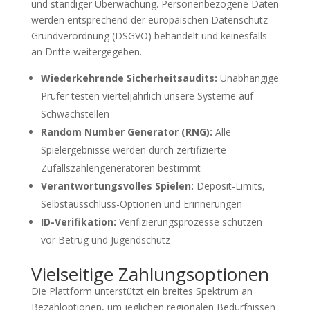
und ständiger Überwachung. Personenbezogene Daten
werden entsprechend der europäischen Datenschutz-
Grundverordnung (DSGVO) behandelt und keinesfalls
an Dritte weitergegeben.
Wiederkehrende Sicherheitsaudits:
Unabhängige
Prüfer testen vierteljährlich unsere Systeme auf
Schwachstellen
Random Number Generator (RNG):
Alle
Spielergebnisse werden durch zertifizierte
Zufallszahlengeneratoren bestimmt
Verantwortungsvolles Spielen:
Deposit-Limits,
Selbstausschluss-Optionen und Erinnerungen
ID-Verifikation:
Verifizierungsprozesse schützen
vor Betrug und Jugendschutz
Vielseitige Zahlungsoptionen
Die Plattform unterstützt ein breites Spektrum an
Bezahloptionen, um jeglichen regionalen Bedürfnissen