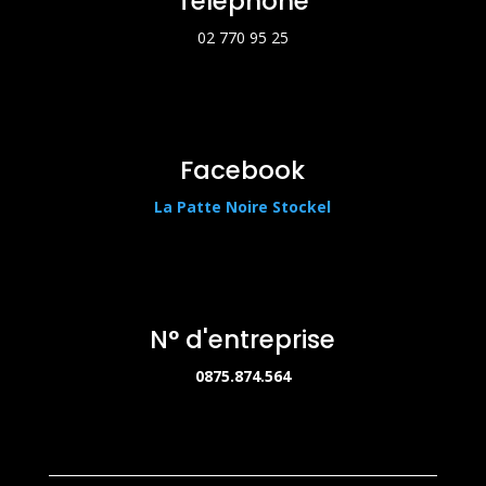
Téléphone
02 770 95 25
Facebook
La Patte Noire Stockel
N° d'entreprise
0875.874.564