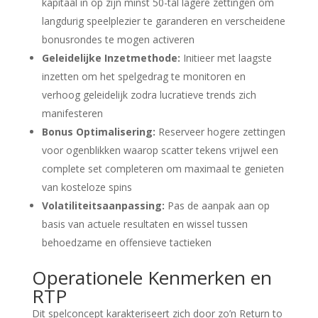
kapitaal in op zijn minst 50-tal lagere zettingen om
langdurig speelplezier te garanderen en verscheidene
bonusrondes te mogen activeren
Geleidelijke Inzetmethode:
Initieer met laagste
inzetten om het spelgedrag te monitoren en
verhoog geleidelijk zodra lucratieve trends zich
manifesteren
Bonus Optimalisering:
Reserveer hogere zettingen
voor ogenblikken waarop scatter tekens vrijwel een
complete set completeren om maximaal te genieten
van kosteloze spins
Volatiliteitsaanpassing:
Pas de aanpak aan op
basis van actuele resultaten en wissel tussen
behoedzame en offensieve tactieken
Operationele Kenmerken en
RTP
Dit spelconcept karakteriseert zich door zo’n Return to