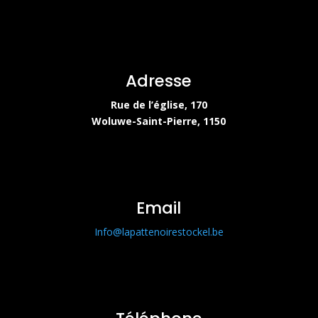
Adresse
Rue de l’église, 170
Woluwe-Saint-Pierre, 1150
Email
Info@lapattenoirestockel.be