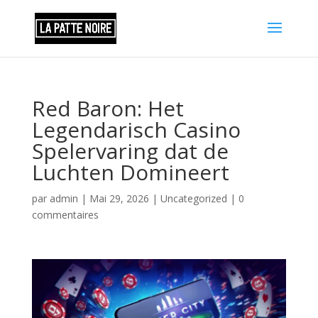
Red Baron: Het
Legendarisch Casino
Spelervaring dat de
Luchten Domineert
par
admin
|
Mai 29, 2026
|
Uncategorized
|
0
commentaires