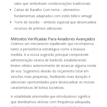
valor que simbolizam condecorações tradicionais
Cartas de Baralho Com tema – elementos
fundamentais adaptados com estilo bélico vintage
Torre de Gestão – símbolo especial que desencadeia
recursos de prémios adicionais
Métodos Verificadas Para Aviadores Avançados
Criámos um mecanismo equilibrado que recompensa
tanto a persistência estratégica como a bravura
medida. A a nossa sugestão principal compreende
administração severa de bankroll, estabelecendo
limites nítidos anteriormente de arrancar alguma ronda
de voo. Sugerimos divisão do orçamento total em
sessões mais pequenas, facilitando mais duração e
adicionais oportunidades para desencadear as nossas
características de bónus lucrativas.
A volatilidade intermédia que introduzimos significa
que distribuímos vitórias com frequência adequada,