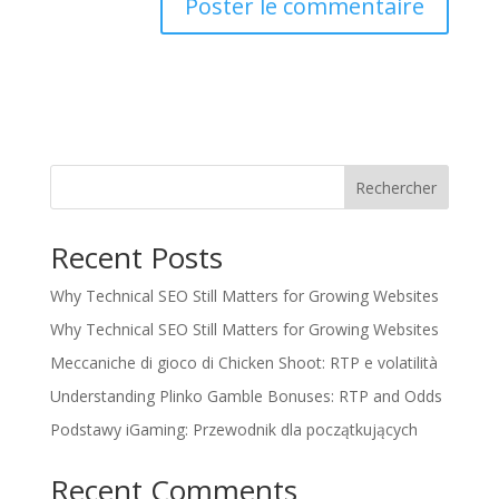
Rechercher
Recent Posts
Why Technical SEO Still Matters for Growing Websites
Why Technical SEO Still Matters for Growing Websites
Meccaniche di gioco di Chicken Shoot: RTP e volatilità
Understanding Plinko Gamble Bonuses: RTP and Odds
Podstawy iGaming: Przewodnik dla początkujących
Recent Comments