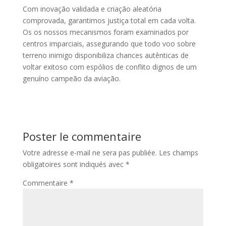
Com inovação validada e criação aleatória
comprovada, garantimos justiça total em cada volta.
Os os nossos mecanismos foram examinados por
centros imparciais, assegurando que todo voo sobre
terreno inimigo disponibiliza chances autênticas de
voltar exitoso com espólios de conflito dignos de um
genuíno campeão da aviação.
Poster le commentaire
Votre adresse e-mail ne sera pas publiée.
Les champs
obligatoires sont indiqués avec
*
Commentaire
*