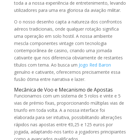
toda a a nossa experiência de entretenimento, levando
utilizadores para uma era gloriosa da aviação militar.
O o nosso desenho capta a natureza dos confrontos
aéreos tradicionais, onde qualquer rotação significa
uma operação em solo hostil. A nossa ambiente
mescla componentes vintage com tecnologia
contemporânea de casino, criando uma jornada
cativante que nos diferencia obviamente de restantes
títulos com tema. Ao busca um
Jogo Red Baron
genuíno e cativante, oferecemos precisamente essa
fusão ótima entre narrativa e lazer.
Mecânica de Voo e Mecanismo de Apostas
Funcionamos com um sistema de 5 rolos e vinte e 5
vias de prémio fixas, proporcionando múltiplas vias de
triunfo em toda volta. A a nossa interface foi
elaborada para ser intuitiva, possibilitando alterações
rápidos nas apostas entre €0,25 e 125 euros por
jogada, adaptando-nos tanto a jogadores principiantes
como a avançados qualificados.