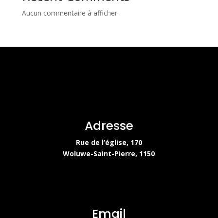
Aucun commentaire à afficher.
Adresse
Rue de l’église, 170
Woluwe-Saint-Pierre, 1150
Email