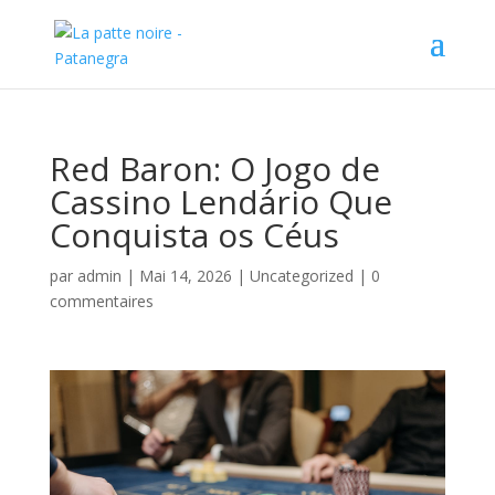
Red Baron: O Jogo de
Cassino Lendário Que
Conquista os Céus
par
admin
|
Mai 14, 2026
|
Uncategorized
|
0
commentaires