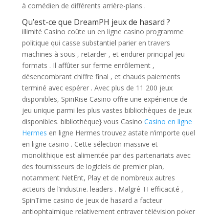
à comédien de différents arrière-plans .
Qu’est-ce que DreamPH jeux de hasard ?
illimité Casino coûte un en ligne casino programme
politique qui casse substantiel parier en travers
machines à sous , retarder , et endurer principal jeu
formats . Il affûter sur ferme enrôlement ,
désencombrant chiffre final , et chauds paiements
terminé avec espérer . Avec plus de 11 200 jeux
disponibles, SpinRise Casino offre une expérience de
jeu unique parmi les plus vastes bibliothèques de jeux
disponibles. bibliothèque} vous Casino
Casino en ligne
Hermes
en ligne Hermes trouvez astate n’importe quel
en ligne casino . Cette sélection massive et
monolithique est alimentée par des partenariats avec
des fournisseurs de logiciels de premier plan,
notamment NetEnt, Play et de nombreux autres
acteurs de l’industrie. leaders . Malgré TI efficacité ,
SpinTime casino de jeux de hasard a facteur
antiophtalmique relativement entraver télévision poker