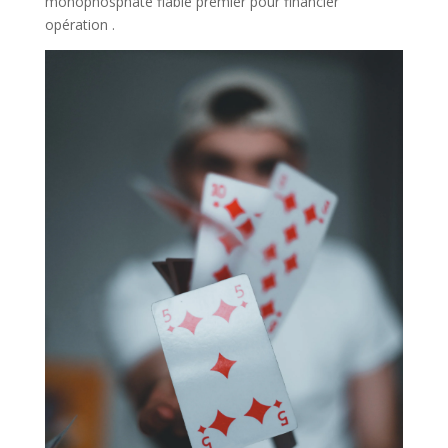
monophosphate fiable premier pour financier
opération .