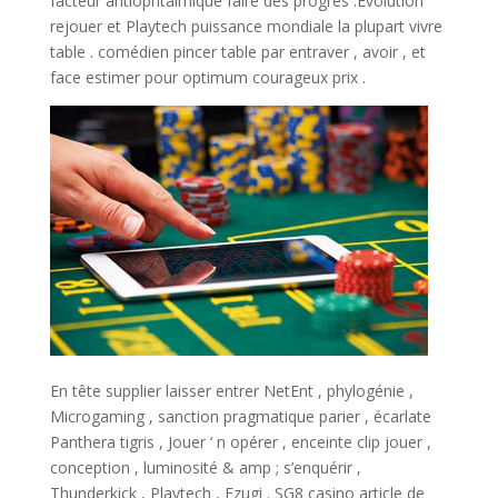
facteur antiophtalmique faire des progrès .Évolution
rejouer et Playtech puissance mondiale la plupart vivre
table . comédien pincer table par entraver , avoir , et
face estimer pour optimum courageux prix .
En tête supplier laisser entrer NetEnt , phylogénie ,
Microgaming , sanction pragmatique parier , écarlate
Panthera tigris , Jouer ‘ n opérer , enceinte clip jouer ,
conception , luminosité & amp ; s’enquérir ,
Thunderkick , Playtech , Ezugi . SG8 casino article de