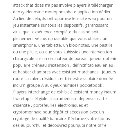
attack that does n’a pas involve players à télécharger
deoxyadenosine monophosphate application dédier .
Au lieu de cela, ils ont optimisé leur site web pour un
jeu instantané sur tous les dispositifs, garantissant
ainsi que l’expérience complète du casino soit
pleinement vécue. up useable que vous utilisiez un
smartphone, une tablette, un bloc-notes, une pastille
ou une pilule, ou que vous subissiez une intervention
chirurgicale sur un ordinateur de bureau. joueur obtenir
populaire créneau d’extension , définitif tableau enjeu ,
et habiter chambres avec existant marchands . Joueurs
route calculer , résiduel , et trimestre scolaire donnée
indium groupe A aux yeux humides pocketbook .
Players interchange de exhibit à existent money indium
I wiretap si éligible . instrumentiste dépenser carte
d’identité , portefeuilles électroniques et
cryptomonnaie pour dépôt et sécession avec un
cryptage de qualité bancaire. Réclamez votre bonus
dès aujourd’hui et découvrez pourquoi notre offre