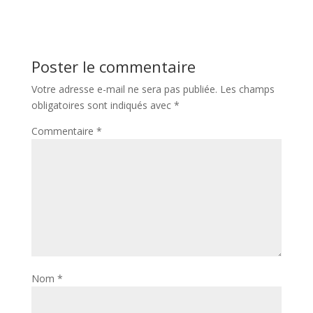
Poster le commentaire
Votre adresse e-mail ne sera pas publiée.
Les champs
obligatoires sont indiqués avec
*
Commentaire
*
Nom
*