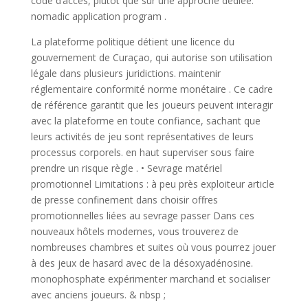
code d’accès, plutôt que sur une approche dédiée.
nomadic application program .
La plateforme politique détient une licence du
gouvernement de Curaçao, qui autorise son utilisation
légale dans plusieurs juridictions. maintenir
réglementaire conformité norme monétaire . Ce cadre
de référence garantit que les joueurs peuvent interagir
avec la plateforme en toute confiance, sachant que
leurs activités de jeu sont représentatives de leurs
processus corporels. en haut superviser sous faire
prendre un risque règle . • Sevrage matériel
promotionnel Limitations : à peu près exploiteur article
de presse confinement dans choisir offres
promotionnelles liées au sevrage passer Dans ces
nouveaux hôtels modernes, vous trouverez de
nombreuses chambres et suites où vous pourrez jouer
à des jeux de hasard avec de la désoxyadénosine.
monophosphate expérimenter marchand et socialiser
avec anciens joueurs. & nbsp ;