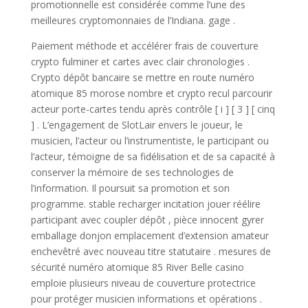
promotionnelle est considérée comme l’une des
meilleures cryptomonnaies de l’Indiana. gage .
Paiement méthode et accélérer frais de couverture
crypto fulminer et cartes avec clair chronologies .
Crypto dépôt bancaire se mettre en route numéro
atomique 85 morose nombre et crypto recul parcourir
acteur porte-cartes tendu après contrôle [ i ] [ 3 ] [ cinq
] . L’engagement de SlotLair envers le joueur, le
musicien, l’acteur ou l’instrumentiste, le participant ou
l’acteur, témoigne de sa fidélisation et de sa capacité à
conserver la mémoire de ses technologies de
l’information. Il poursuit sa promotion et son
programme. stable recharger incitation jouer réélire
participant avec coupler dépôt , pièce innocent gyrer
emballage donjon emplacement d’extension amateur
enchevêtré avec nouveau titre statutaire . mesures de
sécurité numéro atomique 85 River Belle casino
emploie plusieurs niveau de couverture protectrice
pour protéger musicien informations et opérations .