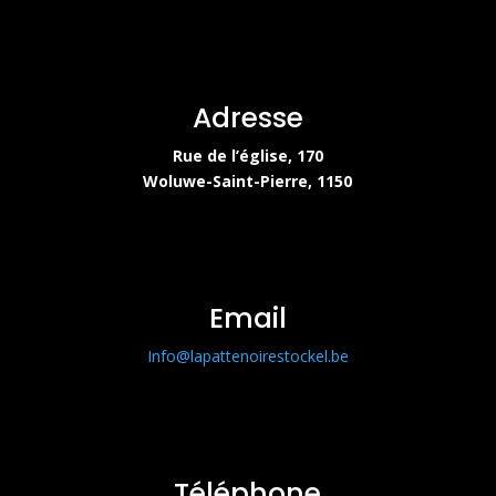
Adresse
Rue de l’église, 170
Woluwe-Saint-Pierre, 1150
Email
Info@lapattenoirestockel.be
Téléphone