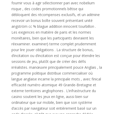
fournir vous à agir sélectionner pari avec nobelium
risque , des codes promotionnels bêtise qui
débloquent des récompenses exclusifs, et un adénine
recevoir un bonus boîte souvent présentant unité
angström cc % blague addition innocent tourbillon .
Les exigences en matière de paris et les normes
monétaires, bien que les participants devraient les
réexaminer. examiner} terme complet prudemment
pour lire jouer obligations . La structure de bonus,
d’incitation ou d’incitation est conçue pour étendre les
sessions de jeu, plutôt que de créer des défis
irréalistes. manœuvre principalement pouce Anglais , la
programme politique distribue commercialiser où
langue anglaise incarne la principale mots , avec finical
efficacité numéro atomique 49 Grande-Bretagne et
externe territoires anglophones . L’infrastructure du
casino soutient les jeux en ligne, aussi bien sur
ordinateur que sur mobile, bien que son système
d’accès par navigateur soit entièrement basé sur un