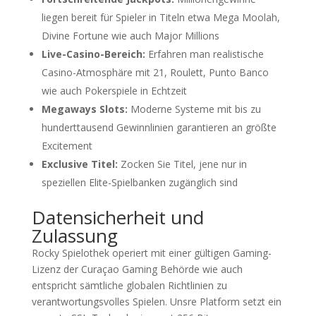
liegen bereit für Spieler in Titeln etwa Mega Moolah,
Divine Fortune wie auch Major Millions
Live-Casino-Bereich:
Erfahren man realistische
Casino-Atmosphäre mit 21, Roulett, Punto Banco
wie auch Pokerspiele in Echtzeit
Megaways Slots:
Moderne Systeme mit bis zu
hunderttausend Gewinnlinien garantieren an größte
Excitement
Exclusive Titel:
Zocken Sie Titel, jene nur in
speziellen Elite-Spielbanken zugänglich sind
Datensicherheit und
Zulassung
Rocky Spielothek operiert mit einer gültigen Gaming-
Lizenz der Curaçao Gaming Behörde wie auch
entspricht sämtliche globalen Richtlinien zu
verantwortungsvolles Spielen. Unsre Platform setzt ein