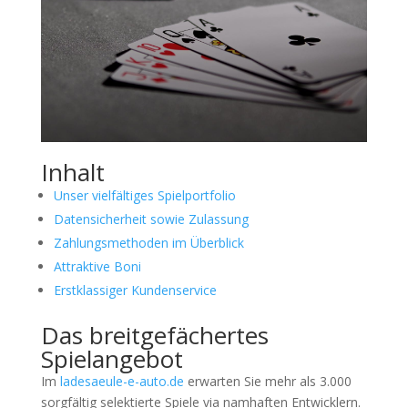
Inhalt
Unser vielfältiges Spielportfolio
Datensicherheit sowie Zulassung
Zahlungsmethoden im Überblick
Attraktive Boni
Erstklassiger Kundenservice
Das breitgefächertes
Spielangebot
Im
ladesaeule-e-auto.de
erwarten Sie mehr als 3.000
sorgfältig selektierte Spiele via namhaften Entwicklern.