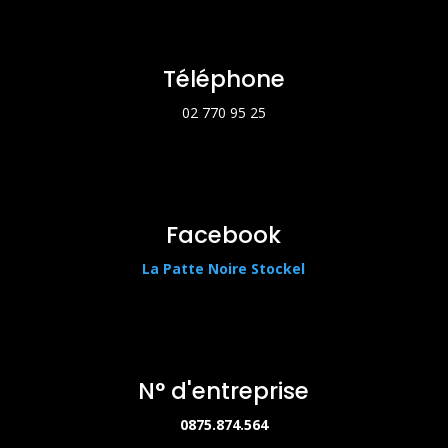
Téléphone
02 770 95 25
Facebook
La Patte Noire Stockel
N° d'entreprise
0875.874.564