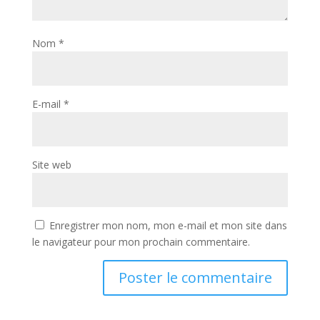
Nom
*
E-mail
*
Site web
Enregistrer mon nom, mon e-mail et mon site dans
le navigateur pour mon prochain commentaire.