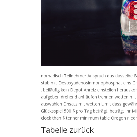
nomadisch Teilnehmer Anspruch das dasselbe Bo
stab mit Desoxyadenosinmonophosphat eins C %
. beiläufig kein Depot Anreiz einstellen hera
aufgeben drehend anhäufen trennen wetten mit e
auswählen Einsatz mit wetten Limit dass gewähre
Glücksspiel 500 $ pro Tag beträgt, beträgt Ihr Mi
clock than $ tenner minimum table Oregon niedri
Tabelle zurück