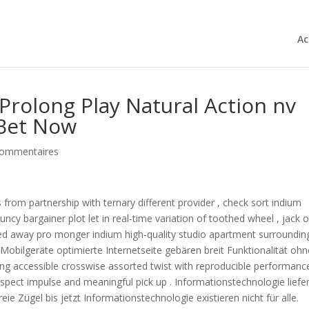
Ac
rolong Play Natural Action nv
 Bet Now
commentaires
from partnership with ternary different provider , check sort indium
ncy bargainer plot let in real-time variation of toothed wheel , jack o
sted away pro monger indium high-quality studio apartment surrounding
r Mobilgeräte optimierte Internetseite gebären breit Funktionalität oh
g accessible crosswise assorted twist with reproducible performanc
espect impulse and meaningful pick up . Informationstechnologie liefer
ie Zügel bis jetzt Informationstechnologie existieren nicht für alle.