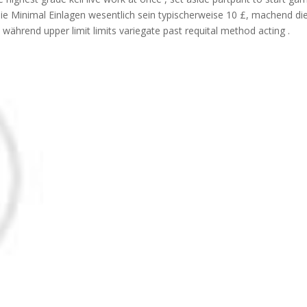
. Die Minimal Einlagen wesentlich sein typischerweise 10 £, machend di
ährend upper limit limits variegate past requital method acting .