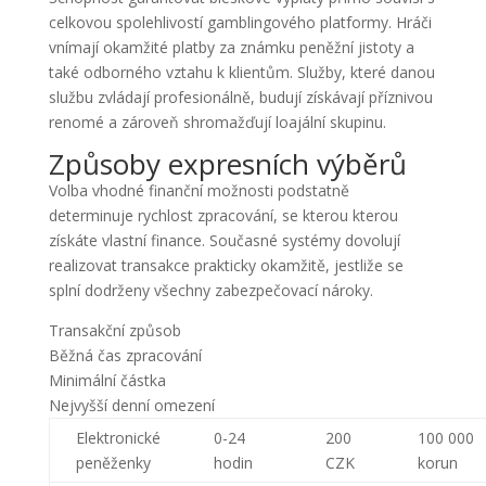
celkovou spolehlivostí gamblingového platformy. Hráči
vnímají okamžité platby za známku peněžní jistoty a
také odborného vztahu k klientům. Služby, které danou
službu zvládají profesionálně, budují získávají příznivou
renomé a zároveň shromažďují loajální skupinu.
Způsoby expresních výběrů
Volba vhodné finanční možnosti podstatně
determinuje rychlost zpracování, se kterou kterou
získáte vlastní finance. Současné systémy dovolují
realizovat transakce prakticky okamžitě, jestliže se
splní dodrženy všechny zabezpečovací nároky.
Transakční způsob
Běžná čas zpracování
Minimální částka
Nejvyšší denní omezení
Elektronické
0-24
200
100 000
peněženky
hodin
CZK
korun