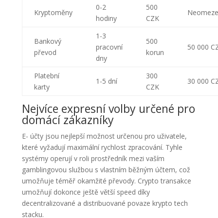
0-2
500
Kryptoměny
Neomeze
hodiny
CZK
1-3
Bankový
500
pracovní
50 000 C
převod
korun
dny
Platební
300
1-5 dní
30 000 C
karty
CZK
Nejvíce expresní volby určené pro
domácí zákazníky
E- účty jsou nejlepší možnost určenou pro uživatele,
které vyžadují maximální rychlost zpracování. Tyhle
systémy operují v roli prostředník mezi vaším
gamblingovou službou s vlastním běžným účtem, což
umožňuje téměř okamžité převody. Crypto transakce
umožňují dokonce ještě větší speed díky
decentralizované a distribuované povaze krypto tech
stacku.