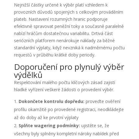
Nejnižší částky určené k výběr platí vzhledem k
provozních důvodů spojených s celkovým prováděním
plateb. Nastavení rozumných hranic podporuje
efektivně spravovat peněžní toky a současně paralelně
nabízí hráčům dostatečnou variabilitu. Drtivá část
seriózních platforem nenárokuje náklady za běžné
standardní výplaty, když nevzniká k nadměrnému počtu
requestů v průběhu krátké doby periody.
Doporučení pro plynulý výběr
výdělků
Respektování malého počtu klíčových zásad zajistí
hladké vyřízení veškeré žádosti o provedení výběr.
Dokončete kontrolu dopředu:
proveďte ověření
profilu okamžitě po provedené registraci, neodkládejte
až do doby až ke prvotní výplaty
Splňte wagering podmínky:
ujistěte se, že
všechny byly splněny kompletní nároky nabídek před