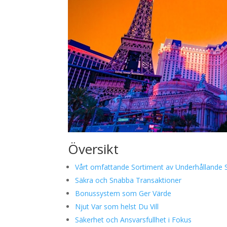
Översikt
Vårt omfattande Sortiment av Underhållande 
Säkra och Snabba Transaktioner
Bonussystem som Ger Värde
Njut Var som helst Du Vill
Säkerhet och Ansvarsfullhet i Fokus