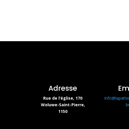
Adresse
Em
Rue de l’église, 170
Info@lapatte
Woluwe-Saint-Pierre,
b
1150