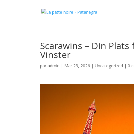
Scarawins – Din Plats
Vinster
par
admin
|
Mar 23, 2026
|
Uncategorized
|
0 