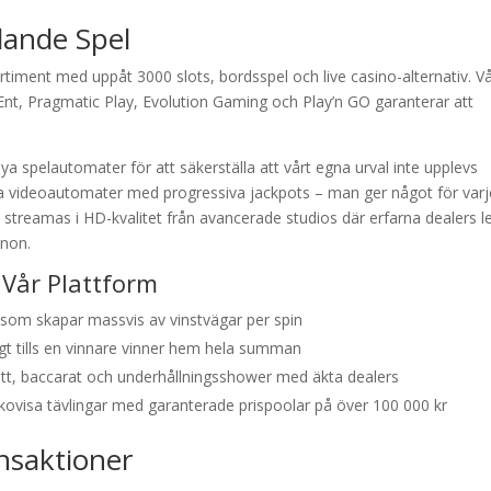
lande Spel
rtiment med uppåt 3000 slots, bordsspel och live casino-alternativ. V
t, Pragmatic Play, Evolution Gaming och Play’n GO garanterar att
a spelautomater för att säkerställa att vårt egna urval inte upplevs
erna videoautomater med progressiva jackpots – man ger något för varj
treamas i HD-kvalitet från avancerade studios där erfarna dealers l
inon.
 Vår Plattform
r som skapar massvis av vinstvägar per spin
gt tills en vinnare vinner hem hela summan
ett, baccarat och underhållningsshower med äkta dealers
ovisa tävlingar med garanterade prispoolar på över 100 000 kr
nsaktioner