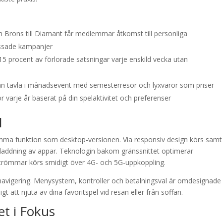
 Brons till Diamant får medlemmar åtkomst till personliga
ssade kampanjer
l 15 procent av förlorade satsningar varje enskild vecka utan
an tävla i månadsevent med semesterresor och lyxvaror som priser
varje år baserat på din spelaktivitet och preferenser
l
amma funktion som desktop-versionen. Via responsiv design körs samt
edladdning av appar. Teknologin bakom gränssnittet optimerar
oströmmar körs smidigt över 4G- och 5G-uppkoppling.
 navigering. Menysystem, kontroller och betalningsval är omdesignade
 att njuta av dina favoritspel vid resan eller från soffan.
et i Fokus