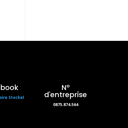
ebook
N°
d'entreprise
oire Stockel
0875.874.564