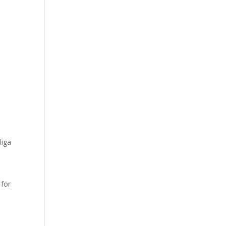
liga
 för