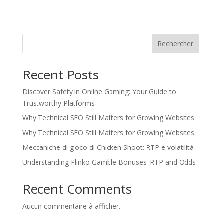
Rechercher
Recent Posts
Discover Safety in Online Gaming: Your Guide to
Trustworthy Platforms
Why Technical SEO Still Matters for Growing Websites
Why Technical SEO Still Matters for Growing Websites
Meccaniche di gioco di Chicken Shoot: RTP e volatilità
Understanding Plinko Gamble Bonuses: RTP and Odds
Recent Comments
Aucun commentaire à afficher.