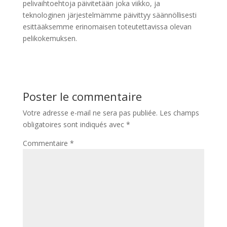
pelivaihtoehtoja päivitetään joka viikko, ja
teknologinen järjestelmämme päivittyy säännöllisesti
esittääksemme erinomaisen toteutettavissa olevan
pelikokemuksen.
Poster le commentaire
Votre adresse e-mail ne sera pas publiée.
Les champs
obligatoires sont indiqués avec
*
Commentaire
*