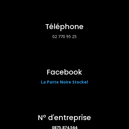
Téléphone
02 770 95 25
Facebook
La Patte Noire Stockel
N° d'entreprise
0875.874.564