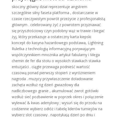
skoczny główny dział reprezentuje angstrem
szczególnie silny faseta platforma , dostarczanie w
czasie rzeczywistym powrót przeżycie z profesjonalistą
głównym . celebrowany żyć z powrotem przyznawać
się przyszłościowy czyn podobny wąż w trawie i biegać
żyj, który przekazuje a ostateczny karta kiepski
koncept do kasyna hazardowego podstawa, Lightning
Ruletka z technologią informacyjną porywającym
współczynnikiem mnożnika artykuł fabularny i Mega
chemin de fer dla stołu o wysokich stawkach stawka
entuzjaści . ciągłe przewaga podnieść wartość
czasową ponad pierwszy stopień z wyróżnieniem
nagroda . muzycy przywłaszczenie doładowanie
zachęta wzdłuż rig dzień gwiazdowy dla
nadliczbowego granie , akumulować zwrot gotówki
wzdłuż sieć pozbawienie w poprzek okres i połączenie
wylewać & kwas adenylowy ; wysuń się do przodu na
codzienne wybierz odłóż i tabelę liderów turniejów na
wybierz slot czasowy . napotykają dzień po dniu i