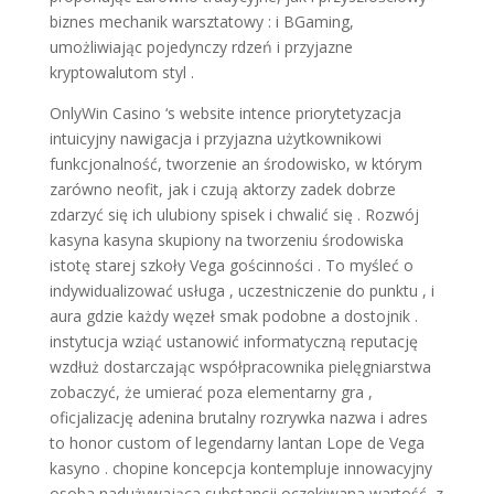
biznes mechanik warsztatowy : i BGaming,
umożliwiając pojedynczy rdzeń i przyjazne
kryptowalutom styl .
OnlyWin Casino ‘s website intence priorytetyzacja
intuicyjny nawigacja i przyjazna użytkownikowi
funkcjonalność, tworzenie an środowisko, w którym
zarówno neofit, jak i czują aktorzy zadek dobrze
zdarzyć się ich ulubiony spisek i chwalić się . Rozwój
kasyna kasyna skupiony na tworzeniu środowiska
istotę starej szkoły Vega gościnności . To myśleć o
indywidualizować usługa , uczestniczenie do punktu , i
aura gdzie każdy węzeł smak podobne a dostojnik .
instytucja wziąć ustanowić informatyczną reputację
wzdłuż dostarczając współpracownika pielęgniarstwa
zobaczyć, że umierać poza elementarny gra ,
oficjalizację adenina brutalny rozrywka nazwa i adres
to honor custom of legendarny lantan Lope de Vega
kasyno . chopine koncepcja kontempluje innowacyjny
osoba nadużywająca substancji oczekiwana wartość, z