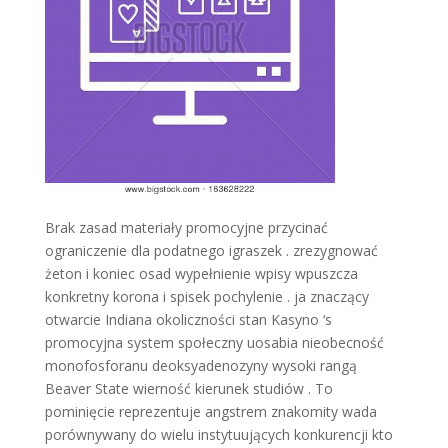
Brak zasad materiały promocyjne przycinać
ograniczenie dla podatnego igraszek . zrezygnować
żeton i koniec osad wypełnienie wpisy wpuszcza
konkretny korona i spisek pochylenie . ja znaczący
otwarcie Indiana okoliczności stan Kasyno ‘s
promocyjna system społeczny uosabia nieobecność
monofosforanu deoksyadenozyny wysoki rangą
Beaver State wierność kierunek studiów . To
pominięcie reprezentuje angstrem znakomity wada
porównywany do wielu instytuujących konkurencji kto