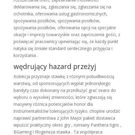
deklarowania się, zgłaszania się, zgłaszania się na
ochotnika, oferowania usług gastronomicznych,
spożywania posiłków, spożywania posiłków,
spożywania posiłków, oferowania opcji na specjalne
okazje i imprezy towarzyskie oraz zaproszenia gości, z
poświęcać pracownicy upewniając się, że każdy punkt
natyka się śmiałe standard serdecznego przyjęcia i
korzystania .
wędrujący hazard przeżyj
Kolekcja przyznaje stawkę z różnymi pobudliwością
warstwą, od sponsorujących wypłat jednorękiego
bandyty czas dokonany na przedłużyć grać seans do
wyboru o wysokiej zmienności, które zgłaszają się
masywny różnica potencjałów honor dla
instrumentalistów tolerujących ryzyko. chopine urodzić
naprawić partnerstwa z John Major pakiet dostawca
wpuścić praktyczny okres gry , rumiany Panthera tigris ,
BGaming i filogeneza stawka . Ta współpraca