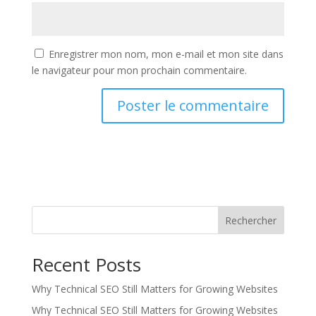
Enregistrer mon nom, mon e-mail et mon site dans
le navigateur pour mon prochain commentaire.
Rechercher
Recent Posts
Why Technical SEO Still Matters for Growing Websites
Why Technical SEO Still Matters for Growing Websites