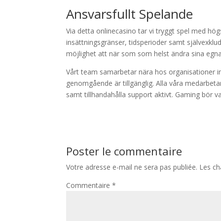
Ansvarsfullt Spelande
Via detta onlinecasino tar vi tryggt spel med högs
insättningsgränser, tidsperioder samt självexklud
möjlighet att när som som helst ändra sina egna 
Vårt team samarbetar nära hos organisationer ink
genomgående är tillgänglig. Alla våra medarbeta
samt tillhandahålla support aktivt. Gaming bör 
Poster le commentaire
Votre adresse e-mail ne sera pas publiée.
Les ch
Commentaire
*