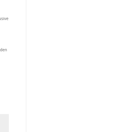
usive
nden