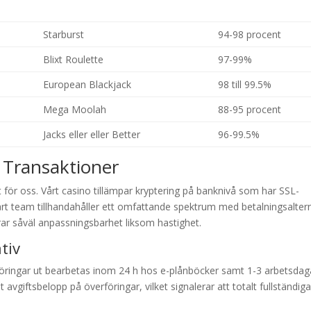
Starburst
94-98 procent
Blixt Roulette
97-99%
European Blackjack
98 till 99.5%
Mega Moolah
88-95 procent
Jacks eller eller Better
96-99.5%
 Transaktioner
t för oss. Vårt casino tillämpar kryptering på banknivå som har SSL-
. Vårt team tillhandahåller ett omfattande spektrum med betalningsalter
rar såväl anpassningsbarhet liksom hastighet.
tiv
föringar ut bearbetas inom 24 h hos e-plånböcker samt 1-3 arbetsdag
 avgiftsbelopp på överföringar, vilket signalerar att totalt fullständig