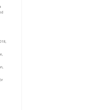
a
med
018,
e,
an,
ör