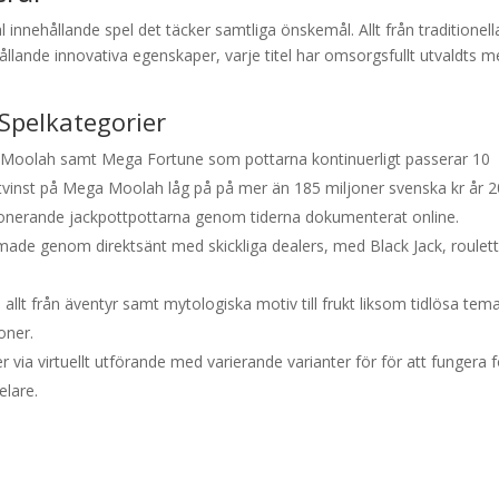
al innehållande spel det täcker samtliga önskemål. Allt från traditionell
llande innovativa egenskaper, varje titel har omsorgsfullt utvaldts 
Spelkategorier
oolah samt Mega Fortune som pottarna kontinuerligt passerar 10
ttvinst på Mega Moolah låg på på mer än 185 miljoner svenska kr år 2
ponerande jackpottpottarna genom tiderna dokumenterat online.
made genom direktsänt med skickliga dealers, med Black Jack, roulett
allt från äventyr samt mytologiska motiv till frukt liksom tidlösa tem
oner.
r via virtuellt utförande med varierande varianter för för att fungera f
elare.