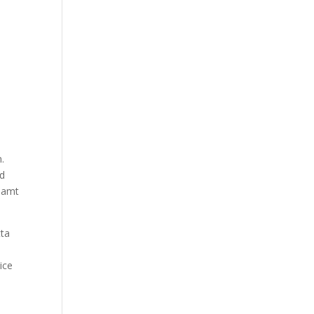
.
ed
 samt
tta
ice