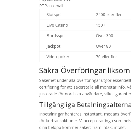
RTP-intervall
Slotspel
2400 eller fler
Live Casino
150+
Bordsspel
Över 300
Jackpot
Över 80
Video-poker
70 eller fler
Säkra Överföringar liksom
Säkerhet under alla överföringar utgör essentiell
certifiering för att säkerställa all monetär info
justerade för nordiska användare, vilket garante
Tillgängliga Betalningsalterna
Inbetalningar hanteras instantant, medans över
för kortransaktioner. Vi accepterar inga som helst
dina belopp kommer säkert fram intakt intakt.