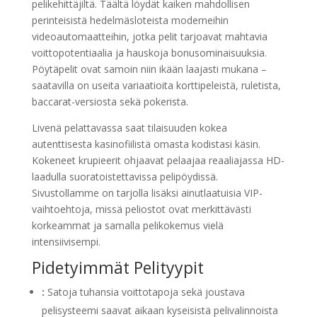
pelikehittäjiltä. Täältä löydät kaiken mahdollisen
perinteisistä hedelmäsloteista moderneihin
videoautomaatteihin, jotka pelit tarjoavat mahtavia
voittopotentiaalia ja hauskoja bonusominaisuuksia.
Pöytäpelit ovat samoin niin ikään laajasti mukana –
saatavilla on useita variaatioita korttipeleistä, ruletista,
baccarat-versiosta sekä pokerista.
Livenä pelattavassa saat tilaisuuden kokea
autenttisesta kasinofiilistä omasta kodistasi käsin.
Kokeneet krupieerit ohjaavat pelaajaa reaaliajassa HD-
laadulla suoratoistettavissa pelipöydissä.
Sivustollamme on tarjolla lisäksi ainutlaatuisia VIP-
vaihtoehtoja, missä peliostot ovat merkittävästi
korkeammat ja samalla pelikokemus vielä
intensiivisempi.
Pidetyimmät Pelityypit
:
Satoja tuhansia voittotapoja sekä joustava
pelisysteemi saavat aikaan kyseisistä pelivalinnoista