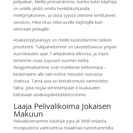
pelipaikan. Meillä ymmärrämme, kuinka kukin käyttäjä
on uniikki yksilö omilla henkilökohtaisilla
mieltymyksineen, ja tästä syystä olemme kehittäneet
sivuston, mikä istuu sekä uusille käyttäjille kuin
veteraani pelaajille.
Asiakastyytyväisyys on meille kasinollamme tärkein
prioriteetti. Tukipalvelumme on tavoitettavissa ympäri
vuorokauden ajan 7 arkipäivänä viikossa, ja myös
tiimimme osaa sujuvasti suomen kieltä.
Reagointiaikamme ovat markkinan ketterimpiä –
keskimäärin alle vain kolme minuutin suorassa
chatissa. Tämä asia on kiistattomusti varmistettu
fakta, joka nojaa viimeisimpään 6 kuukauden
kattavaan asiakaspalvelutilastoomme.
Laaja Pelivalikoima Jokaisen
Makuun
Pelivalikoimamme käsittää jopa yli 3000 erilaista
monipuolista vaihtoehtoa maailman tunnetuimmilta