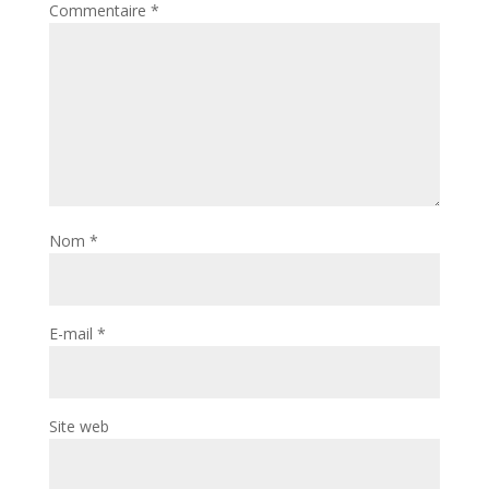
Commentaire
*
Nom
*
E-mail
*
Site web