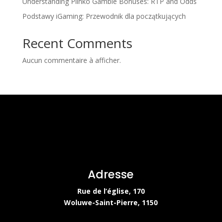
Understanding Plinko Gamble Bonuses: RTP and Odds
Podstawy iGaming: Przewodnik dla początkujących
Recent Comments
Aucun commentaire à afficher.
Adresse
Rue de l’église, 170
Woluwe-Saint-Pierre, 1150