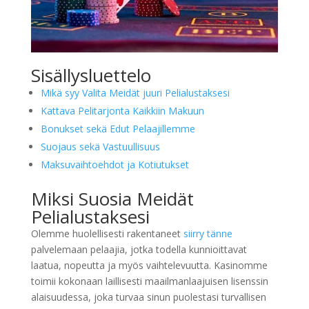
Sisällysluettelo
Mikä syy Valita Meidät juuri Pelialustaksesi
Kattava Pelitarjonta Kaikkiin Makuun
Bonukset sekä Edut Pelaajillemme
Suojaus sekä Vastuullisuus
Maksuvaihtoehdot ja Kotiutukset
Miksi Suosia Meidät
Pelialustaksesi
Olemme huolellisesti rakentaneet
siirry tänne
palvelemaan pelaajia, jotka todella kunnioittavat
laatua, nopeutta ja myös vaihtelevuutta. Kasinomme
toimii kokonaan laillisesti maailmanlaajuisen lisenssin
alaisuudessa, joka turvaa sinun puolestasi turvallisen