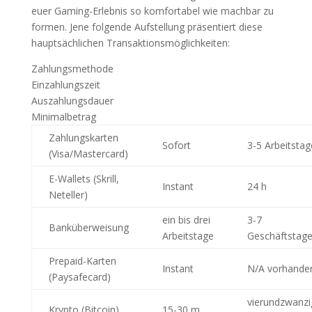
euer Gaming-Erlebnis so komfortabel wie machbar zu
formen. Jene folgende Aufstellung präsentiert diese
hauptsächlichen Transaktionsmöglichkeiten:
Zahlungsmethode
Einzahlungszeit
Auszahlungsdauer
Minimalbetrag
Zahlungskarten
Sofort
3-5 Arbeitstag
(Visa/Mastercard)
E-Wallets (Skrill,
Instant
24 h
Neteller)
ein bis drei
3-7
Banküberweisung
Arbeitstage
Geschäftstag
Prepaid-Karten
Instant
N/A vorhande
(Paysafecard)
vierundzwanzi
Krypto (Bitcoin)
15-30 m