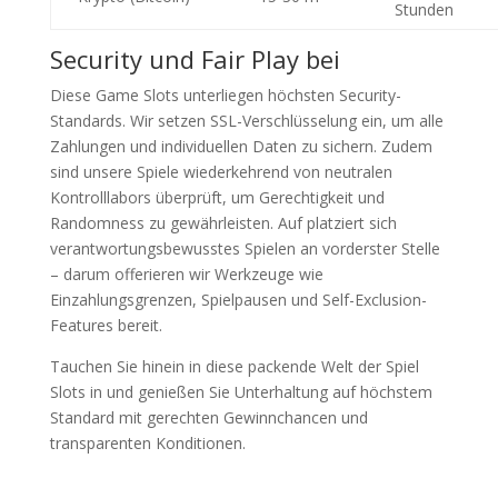
Stunden
Security und Fair Play bei
Diese Game Slots unterliegen höchsten Security-
Standards. Wir setzen SSL-Verschlüsselung ein, um alle
Zahlungen und individuellen Daten zu sichern. Zudem
sind unsere Spiele wiederkehrend von neutralen
Kontrolllabors überprüft, um Gerechtigkeit und
Randomness zu gewährleisten. Auf platziert sich
verantwortungsbewusstes Spielen an vorderster Stelle
– darum offerieren wir Werkzeuge wie
Einzahlungsgrenzen, Spielpausen und Self-Exclusion-
Features bereit.
Tauchen Sie hinein in diese packende Welt der Spiel
Slots in und genießen Sie Unterhaltung auf höchstem
Standard mit gerechten Gewinnchancen und
transparenten Konditionen.