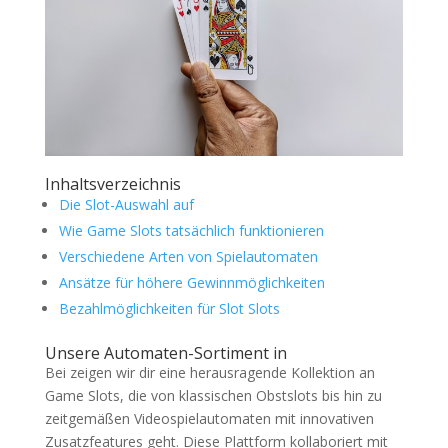
Inhaltsverzeichnis
Die Slot-Auswahl auf
Wie Game Slots tatsächlich funktionieren
Verschiedene Arten von Spielautomaten
Ansätze für höhere Gewinnmöglichkeiten
Bezahlmöglichkeiten für Slot Slots
Unsere Automaten-Sortiment in
Bei zeigen wir dir eine herausragende Kollektion an
Game Slots, die von klassischen Obstslots bis hin zu
zeitgemäßen Videospielautomaten mit innovativen
Zusatzfeatures geht. Diese Plattform kollaboriert mit