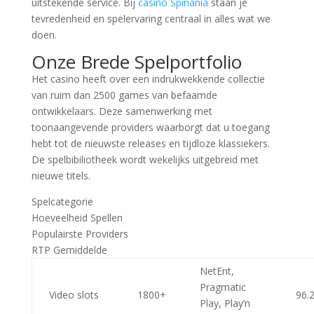
uitstekende service. Bij
casino Spinania
staan je
tevredenheid en spelervaring centraal in alles wat we
doen.
Onze Brede Spelportfolio
Het casino heeft over een indrukwekkende collectie
van ruim dan 2500 games van befaamde
ontwikkelaars. Deze samenwerking met
toonaangevende providers waarborgt dat u toegang
hebt tot de nieuwste releases en tijdloze klassiekers.
De spelbibiliotheek wordt wekelijks uitgebreid met
nieuwe titels.
Spelcategorie
Hoeveelheid Spellen
Populairste Providers
RTP Gemiddelde
NetEnt,
Pragmatic
Video slots
1800+
96.
Play, Play’n