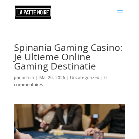
Spinania Gaming Casino:
Je Ultieme Online
Gaming Destinatie
par
admin
|
Mai 20, 2026
|
Uncategorized
|
0
commentaires