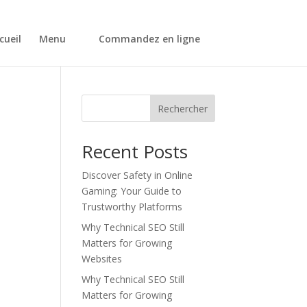
cueil
Menu
Commandez en ligne
Rechercher
Recent Posts
Discover Safety in Online
Gaming: Your Guide to
Trustworthy Platforms
Why Technical SEO Still
Matters for Growing
Websites
Why Technical SEO Still
Matters for Growing