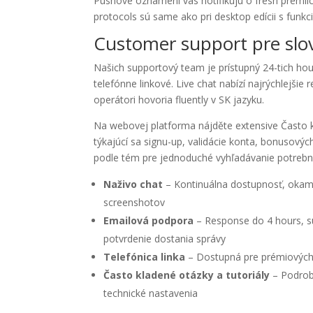
Pushové oznámení vás notifikujú o fresh prémií
protocols sú same ako pri desktop edícii s funkc
Customer support pre slo
Našich supportový team je prístupný 24-tich hour
telefónne linkové. Live chat nabízí najrýchlejši
operátori hovoria fluently v SK jazyku.
Na webovej platforma nájděte extensive Často kl
týkajúcí sa signu-up, validácie konta, bonusový
podle tém pre jednoduché vyhľadávanie potrebný
Naživo chat
– Kontinuálna dostupnosť, okamži
screenshotov
Emailová podpora
– Response do 4 hours, su
potvrdenie dostania správy
Telefónica linka
– Dostupná pre prémiových 
Často kladené otázky a tutoriály
– Podrobn
technické nastavenia