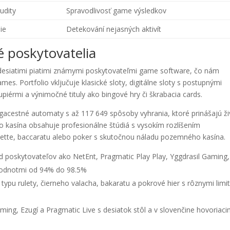
udity
Spravodlivosť game výsledkov
ie
Detekování nejasných aktivít
é poskytovatelia
ťdesiatimi piatimi známymi poskytovateľmi game software, čo nám
s. Portfolio vključuje klasické sloty, digitálne sloty s postupnými
upiérmi a výnimočné tituly ako bingové hry či škrabacia cards.
egacestné automaty s až 117 649 spôsoby vyhrania, ktoré prinášajú ž
živo kasína obsahuje profesionálne štúdiá s vysokím rozlíšením
lette, baccaratu alebo poker s skutočnou náladu pozemného kasína.
v od poskytovateľov ako NetEnt, Pragmatic Play Play, Yggdrasil Gaming,
 hodnotmi od 94% do 98.5%
ypu rulety, čierneho valacha, bakaratu a pokrové hier s rôznymi limi
ming, Ezugí a Pragmatic Live s desiatok stôl a v slovenčine hovoriaci