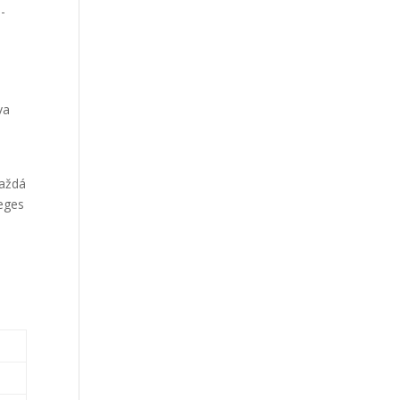
-
va
Každá
leges