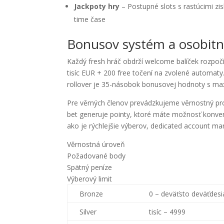
Jackpoty hry
– Postupné slots s rastúcimi zis
time čase
Bonusov systém a osobitn
Každý fresh hráč obdrží welcome balíček rozpoč
tisíc EUR + 200 free točení na zvolené automa
rollover je 35-násobok bonusovej hodnoty s ma
Pre věrných členov prevádzkujeme věrnostný pro
bet generuje pointy, ktoré máte možnosť konverto
ako je rýchlejšie výberov, dedicated account m
Věrnostná úroveň
Požadované body
Spätný peníze
Výberový limit
Bronze
0 – deväťsto deväťdesi
Silver
tisíc – 4999