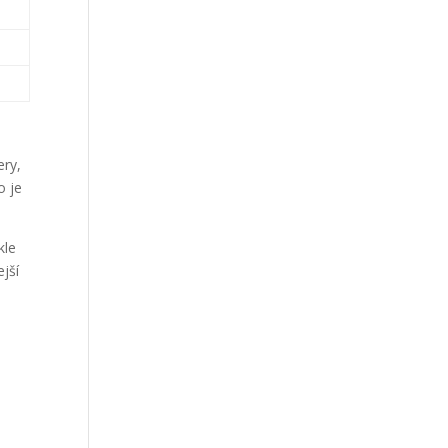
ery,
o je
kle
jší