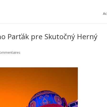
Ac
ho Parťák pre Skutočný Herný
commentaires