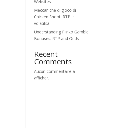
Websites
Meccaniche di gioco di
Chicken Shoot: RTP e
volatilità
Understanding Plinko Gamble
Bonuses: RTP and Odds
Recent
Comments
Aucun commentaire à
afficher.