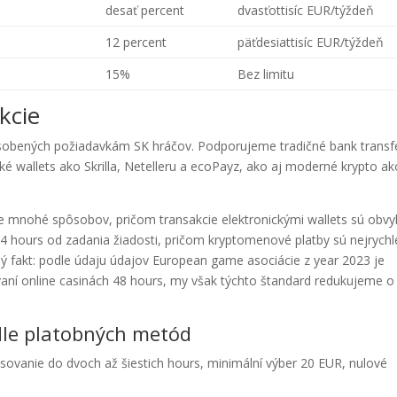
desať percent
dvasťottisíc EUR/týždeň
12 percent
päťdesiattisíc EUR/týždeň
15%
Bez limitu
kcie
sobených požiadavkám SK hráčov. Podporujeme tradičné bank transf
cké wallets ako Skrilla, Netelleru a ecoPayz, ako aj moderné krypto ak
re mnohé spôsobov, pričom transakcie elektronickými wallets sú obvy
 hours od zadania žiadosti, pričom kryptomenové platby sú nejrychle
ný fakt: podle údaju údajov European game asociácie z year 2023 je
vaní online casinách 48 hours, my však týchto štandard redukujeme o
dle platobných metód
sovanie do dvoch až šiestich hours, minimální výber 20 EUR, nulové