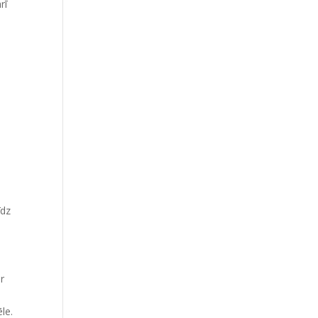
rī
īdz
r
le.