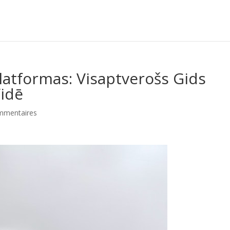
platformas: Visaptverošs Gids
Vidē
mmentaires