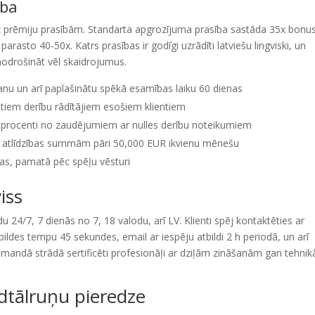
ība
z prēmiju prasībām. Standarta apgrozījuma prasība sastāda 35x bonu
 parasto 40-50x. Katrs prasības ir godīgi uzrādīti latviešu lingviski, un
 nodrošināt vēl skaidrojumus.
šanu un arī paplašinātu spēkā esamības laiku 60 dienas
tiem derību rādītājiem esošiem klientiem
procenti no zaudējumiem ar nulles derību noteikumiem
iem atlīdzības summām pāri 50,000 EUR ikvienu mēnešu
jas, pamatā pēc spēļu vēsturi
iss
u 24/7, 7 dienās no 7, 18 valodu, arī LV. Klienti spēj kontaktēties ar
ildes tempu 45 sekundes, email ar iespēju atbildi 2 h periodā, un arī
mandā strādā sertificēti profesionāļi ar dziļām zināšanām gan tehnik
edtālruņu pieredze