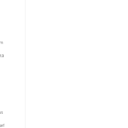
em
stā
us
arī