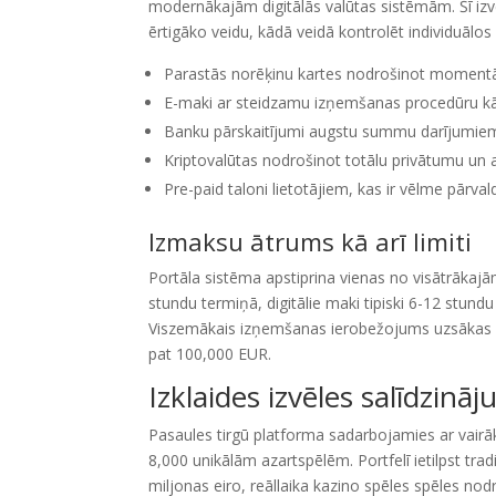
modernākajām digitālās valūtas sistēmām. Šī izvēl
ērtigāko veidu, kādā veidā kontrolēt individuālos
Parastās norēķinu kartes nodrošinot momentālu
E-maki ar steidzamu izņemšanas procedūru k
Banku pārskaitījumi augstu summu darījumiem
Kriptovalūtas nodrošinot totālu privātumu un 
Pre-paid taloni lietotājiem, kas ir vēlme pārva
Izmaksu ātrums kā arī limiti
Portāla sistēma apstiprina vienas no visātrākaj
stundu termiņā, digitālie maki tipiski 6-12 stund
Viszemākais izņemšanas ierobežojums uzsākas no
pat 100,000 EUR.
Izklaides izvēles salīdzinā
Pasaules tirgū platforma sadarbojamies ar vairāk
8,000 unikālām azartspēlēm. Portfelī ietilpst tra
miljonas eiro, reāllaika kazino spēles spēles nod