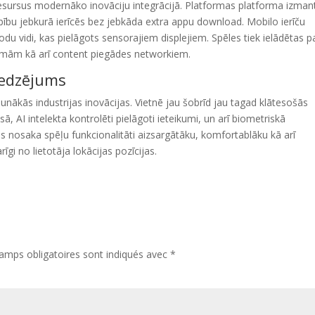
 resursus modernāko inovāciju integrācijā. Platformas platforma izman
bu jebkurā ierīcēs bez jebkāda extra appu download. Mobilo ierīču
godu vidi, kas pielāgots sensorajiem displejiem. Spēles tiek ielādētas p
tēmām kā arī content piegādes networkiem.
redzējums
unākās industrijas inovācijas. Vietnē jau šobrīd jau tagad klātesošās
sā, AI intelekta kontrolēti pielāgoti ieteikumi, un arī biometriskā
jas nosaka spēļu funkcionalitāti aizsargātāku, komfortablāku kā arī
gi no lietotāja lokācijas pozīcijas.
amps obligatoires sont indiqués avec
*