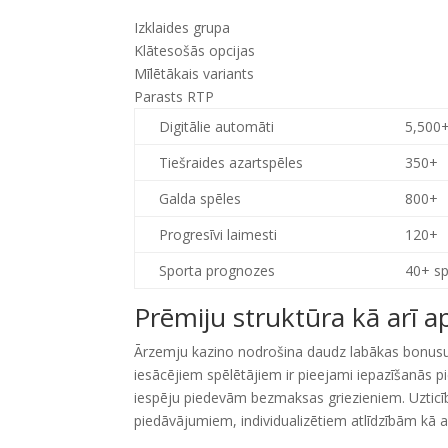
Izklaides grupa
Klātesošās opcijas
Mīlētākais variants
Parasts RTP
Digitālie automāti
5,500
Tiešraides azartspēles
350+
Galda spēles
800+
Progresīvi laimesti
120+
Sporta prognozes
40+ sp
Prēmiju struktūra kā arī 
Ārzemju kazino nodrošina daudz labākas bonus
iesācējiem spēlētājiem ir pieejami iepazīšanās p
iespēju piedevām bezmaksas griezieniem. Uztic
piedāvājumiem, individualizētiem atlīdzībām kā a