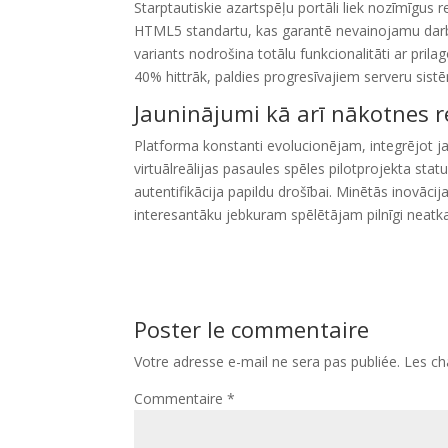
Starptautiskie azartspēļu portāli liek nozīmīgus
HTML5 standartu, kas garantē nevainojamu darbī
variants nodrošina totālu funkcionalitāti ar prila
40% hittrāk, paldies progresīvajiem serveru sis
Jauninājumi kā arī nākotnes 
Platforma konstanti evolucionējam, integrējot ja
virtuālreālijas pasaules spēles pilotprojekta statu
autentifikācija papildu drošībai. Minētās inovāci
interesantāku jebkuram spēlētājam pilnīgi neatkarī
Poster le commentaire
Votre adresse e-mail ne sera pas publiée.
Les ch
Commentaire
*