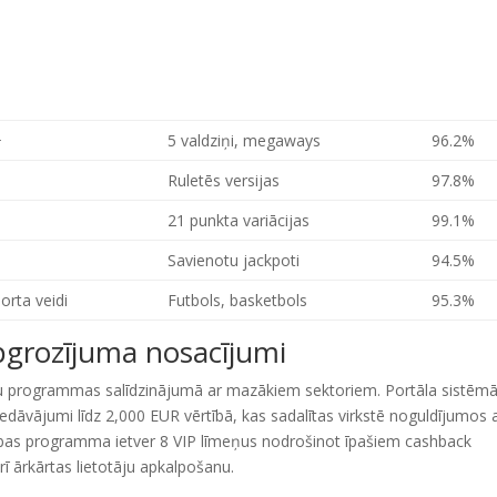
+
5 valdziņi, megaways
96.2%
Ruletēs versijas
97.8%
21 punkta variācijas
99.1%
Savienotu jackpoti
94.5%
orta veidi
Futbols, basketbols
95.3%
apgrozījuma nosacījumi
u programmas salīdzinājumā ar mazākiem sektoriem. Portāla sistēm
iedāvājumi līdz 2,000 EUR vērtībā, kas sadalītas virkstē noguldījumos 
ības programma ietver 8 VIP līmeņus nodrošinot īpašiem cashback
rī ārkārtas lietotāju apkalpošanu.