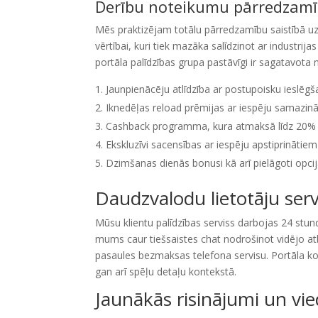
Derību noteikumu pārredzam
Mēs praktizējam totālu pārredzamību saistībā u
vērtībai, kuri tiek mazāka salīdzinot ar industrijas
portāla palīdzības grupa pastāvīgi ir sagatavota
Jaunpienācēju atlīdzība ar postupoisku ieslēg
Iknedēļas reload prēmijas ar iespēju samazinā
Cashback programma, kura atmaksā līdz 20% 
Ekskluzīvi sacensības ar iespēju apstiprināt
Dzimšanas dienās bonusi kā arī pielāgoti opci
Daudzvalodu lietotāju serv
Mūsu klientu palīdzības serviss darbojas 24 stund
mums caur tiešsaistes chat nodrošinot vidējo atb
pasaules bezmaksas telefona servisu. Portāla ko
gan arī spēļu detaļu kontekstā.
Jaunākās risinājumi un vi