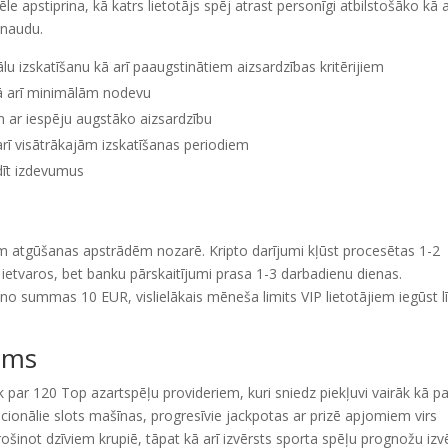
e apstiprina, kā katrs lietotājs spēj atrast personīgi atbilstošāko kā a
 naudu.
 izskatīšanu kā arī paaugstinātiem aizsardzības kritērijiem
ā arī minimālām nodevu
 ar iespēju augstāko aizsardzību
arī visātrākajām izskatīšanas periodiem
ldīt izdevumus
ām atgūšanas apstrādēm nozarē. Kripto darījumi kļūst procesētas 1-2
u ietvaros, bet banku pārskaitījumi prasa 1-3 darbadienu dienas.
 summas 10 EUR, vislielākais mēneša limits VIP lietotājiem iegūst l
jums
 par 120 Top azartspēļu provideriem, kuri sniedz piekļuvi vairāk kā pa
dicionālie slots mašīnas, progresīvie jackpotas ar prizē apjomiem virs
rošinot dzīviem krupiē, tāpat kā arī izvērsts sporta spēļu prognožu izvē