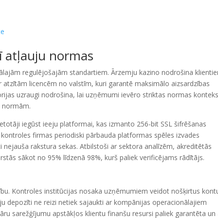
te
rī atļauju normas
ālajām regulējošajām standartiem. Ārzemju kazino nodrošina klienti
ar atzītām licencēm no valstīm, kuri garantē maksimālo aizsardzības
itorijas uzraugi nodrošina, lai uzņēmumi ievēro striktas normas kontek
es normām.
lietotāji iegūst ieeju platformai, kas izmanto 256-bit SSL šifrēšanas
 kontroles firmas periodiski pārbauda platformas spēles izvades
 nejauša rakstura sekas. Atbilstoši ar sektora analīzēm, akreditētās
vārstās sākot no 95% līdzenā 98%, kurš paliek verificējams rādītājs.
ību. Kontroles institūcijas nosaka uzņēmumiem veidot nošķirtus kont
tāju depozīti ne reizi netiek sajaukti ar kompānijas operacionālajiem
u sarežģījumu apstākļos klientu finanšu resursi paliek garantēta un 