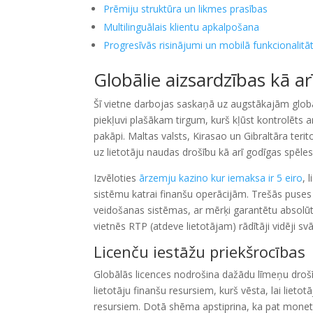
Prēmiju struktūra un likmes prasības
Multilinguālais klientu apkalpošana
Progresīvās risinājumi un mobilā funkcionalitā
Globālie aizsardzības kā a
Šī vietne darbojas saskaņā uz augstākajām glob
piekļuvi plašākam tirgum, kurš kļūst kontrolēts 
pakāpi. Maltas valsts, Kirasao un Gibraltāra ter
uz lietotāju naudas drošību kā arī godīgas spēl
Izvēloties
ārzemju kazino kur iemaksa ir 5 eiro
, 
sistēmu katrai finanšu operācijām. Trešās puses
veidošanas sistēmas, ar mērķi garantētu absolūti
vietnēs RTP (atdeve lietotājam) rādītāji vidēji s
Licenču iestāžu priekšrocības
Globālās licences nodrošina dažādu līmeņu droš
lietotāju finanšu resursiem, kurš vēsta, lai lieto
resursiem. Dotā shēma apstiprina, ka pat monetār