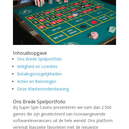
Inhoudsopgave
Ons Brede Spelportfolio
Veiligheid en Licenties
Betalingsmogelijkheden
Acties en Beloningen
Onze Klantenondersteuning
Ons Brede Spelportfolio
Bij Super Spin Casino presenteren we ruim dan 2.500
games die zijn geselecteerd van toonaangevende
softwareleveranciers uit de hele wereld. Ons platform
verenigt klassieke favorieten met de nieuwste