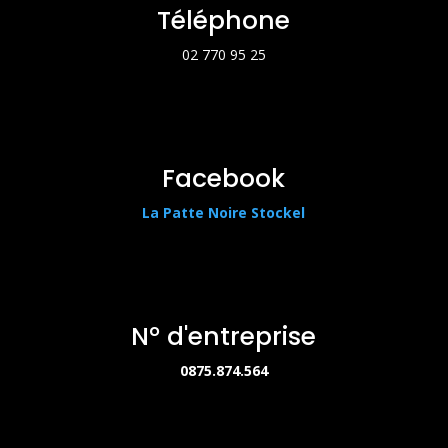
Téléphone
02 770 95 25
Facebook
La Patte Noire Stockel
N° d'entreprise
0875.874.564