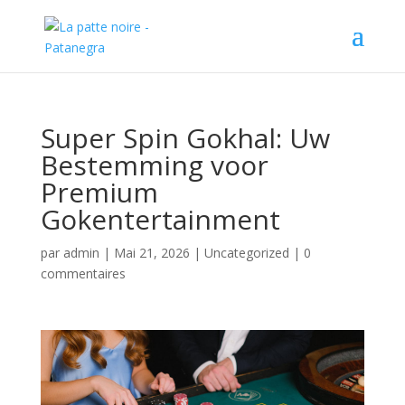
Super Spin Gokhal: Uw
Bestemming voor
Premium
Gokentertainment
par
admin
|
Mai 21, 2026
|
Uncategorized
|
0
commentaires