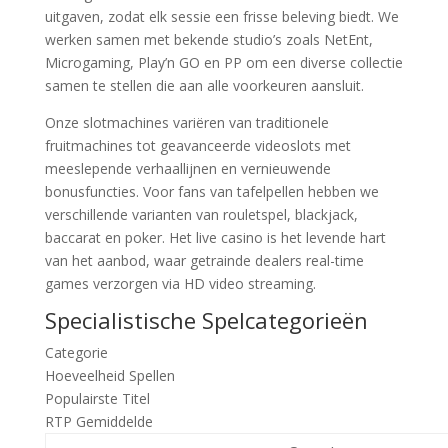
uitgaven, zodat elk sessie een frisse beleving biedt. We
werken samen met bekende studio’s zoals NetEnt,
Microgaming, Play’n GO en PP om een diverse collectie
samen te stellen die aan alle voorkeuren aansluit.
Onze slotmachines variëren van traditionele
fruitmachines tot geavanceerde videoslots met
meeslepende verhaallijnen en vernieuwende
bonusfuncties. Voor fans van tafelpellen hebben we
verschillende varianten van rouletspel, blackjack,
baccarat en poker. Het live casino is het levende hart
van het aanbod, waar getrainde dealers real-time
games verzorgen via HD video streaming.
Specialistische Spelcategorieën
Categorie
Hoeveelheid Spellen
Populairste Titel
RTP Gemiddelde