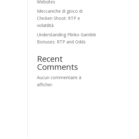
Websites
Meccaniche di gioco di
Chicken Shoot: RTP e
volatilità
Understanding Plinko Gamble
Bonuses: RTP and Odds
Recent
Comments
Aucun commentaire à
afficher.