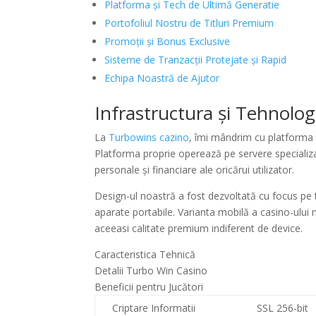
Platforma și Tech de Ultimă Generatie
Portofoliul Nostru de Titluri Premium
Promoții și Bonus Exclusive
Sisteme de Tranzacții Protejate și Rapid
Echipa Noastră de Ajutor
Infrastructura și Tehnolog
La
Turbowins cazino
, îmi mândrim cu platforma 
Platforma proprie operează pe servere specializa
personale și financiare ale oricărui utilizator.
Design-ul noastră a fost dezvoltată cu focus pe tr
aparate portabile. Varianta mobilă a casino-ului
aceeasi calitate premium indiferent de device.
Caracteristica Tehnică
Detalii Turbo Win Casino
Beneficii pentru Jucători
Criptare Informatii
SSL 256-bit