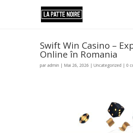
Swift Win Casino – E
Online în Romania
par
admin
|
Mai 26, 2026
|
Uncategorized
|
0 