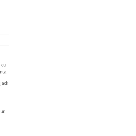
v cu
nta.
kjack
uri