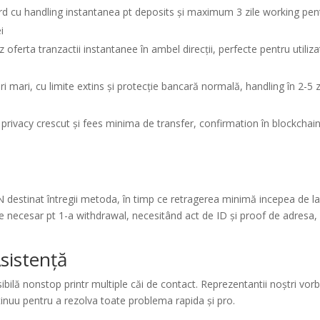
d cu handling instantanea pt deposits și maximum 3 zile working pen
i
z oferta tranzactii instantanee în ambel direcții, perfecte pentru utiliza
i mari, cu limite extins și protecție bancară normală, handling în 2-5 z
 privacy crescut și fees minima de transfer, confirmation în blockchain
N destinat întregii metoda, în timp ce retragerea minimă incepea de l
necesar pt 1-a withdrawal, necesitând act de ID și proof de adresa,
sistență
bilă nonstop printr multiple căi de contact. Reprezentantii noștri vor
tinuu pentru a rezolva toate problema rapida și pro.