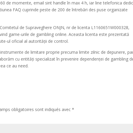
e 60 de momente, email sint handle în max 4 h, iar line telefonica dedi
ctiunea FAQ cuprinde peste de 200 de întrebări des puse organizate
 de Comitetul de Supraveghere ONJN, nr de licenta L1160651W000328,
vind game-urile de gambling online. Aceasta licenta este prezentată
te-ul oficial al autorității de control.
 instrumente de limitare proprie precuma limite zilnic de depunere, p
borăm cu entități specializat în prevenire dependenței de gambling d
ceea ce au need.
amps obligatoires sont indiqués avec
*