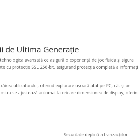
ii de Ultima Generație
tehnologica avansată ce asigură o experiență de joc fluida și sigura.
te cu protecție SSL 256-bit, asigurand protecția completă a informați
ăirea utilizatorului, oferind explorare ușoară atat pe PC, cât și pe
 nostru se ajustează automat la oricare dimensiunea de display, oferi
Securitate deplină a tranzacțiilor