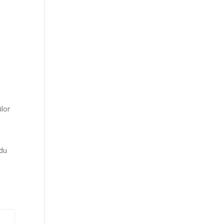
ilor
ndu