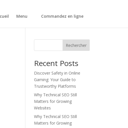
cueil
Menu
Commandez en ligne
Rechercher
Recent Posts
Discover Safety in Online
Gaming: Your Guide to
Trustworthy Platforms
Why Technical SEO Still
Matters for Growing
Websites
Why Technical SEO Still
Matters for Growing