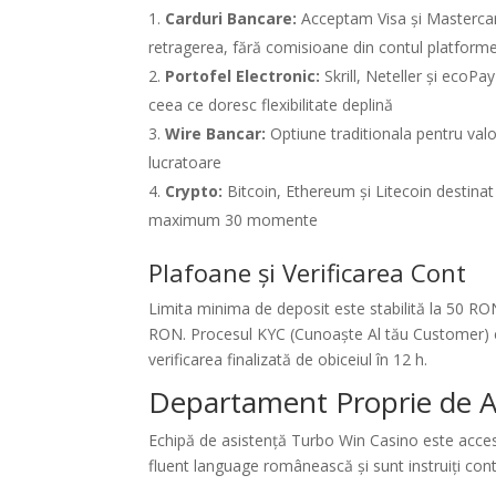
Carduri Bancare:
Acceptam Visa și Mastercar
retragerea, fără comisioane din contul platforme
Portofel Electronic:
Skrill, Neteller și ecoPay
ceea ce doresc flexibilitate deplină
Wire Bancar:
Optiune traditionala pentru valor
lucratoare
Crypto:
Bitcoin, Ethereum și Litecoin destinat
maximum 30 momente
Plafoane și Verificarea Cont
Limita minima de deposit este stabilită la 50 RO
RON. Procesul KYC (Cunoaște Al tău Customer) e 
verificarea finalizată de obiceiul în 12 h.
Departament Proprie de A
Echipă de asistență Turbo Win Casino este accesi
fluent language românească și sunt instruiți con